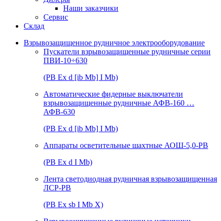
Наши заказчики
Сервис
Склад
Взрывозащищенное рудничное электрооборудование
Пускатели взрывозащищенные рудничные серии
ПВИ-10÷630
(РВ Ex d [ib Mb] I Mb)
Автоматические фидерные выключатели
взрывозащищенные рудничные АФВ-160 …
АФВ-630
(РВ Ex d [ib Mb] I Mb)
Аппараты осветительные шахтные АОШ-5,0-РВ
(РВ Ex d I Mb)
Лента светодиодная рудничная взрывозащищенная
ЛСР-РВ
(РВ Ex sb I Mb Х)