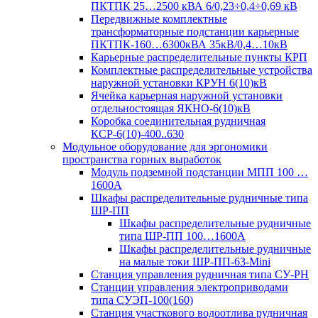
ПКТПК 25…2500 кВА 6/0,23÷0,4÷0,69 кВ
Передвижные комплектные
трансформаторные подстанции карьерные
ПКТПК-160…6300кВА 35кВ/0,4…10кВ
Карьерные распределительные пункты КРП
Комплектные распределительные устройства
наружной установки КРУН 6(10)кВ
Ячейка карьерная наружной установки
отдельностоящая ЯКНО-6(10)кВ
Коробка соединительная рудничная
КСР-6(10)-400..630
Модульное оборудование для эргономики
пространства горных выработок
Модуль подземной подстанции МПП 100 …
1600А
Шкафы распределительные рудничные типа
ШР-ПП
Шкафы распределительные рудничные
типа ШР-ПП 100…1600А
Шкафы распределительные рудничные
на малые токи ШР-ПП-63-Mini
Станция управления рудничная типа СУ-РН
Станции управления электроприводами
типа СУЭП-100(160)
Станция участкового водоотлива рудничная