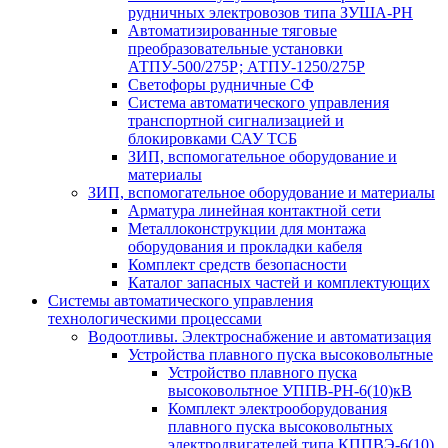
рудничных электровозов типа ЗУША-РН
Автоматизированные тяговые
преобразовательные установки
АТПУ-500/275Р; АТПУ-1250/275Р
Светофоры рудничные СФ
Система автоматического управления
транспортной сигнализацией и
блокировками САУ ТСБ
ЗИП, вспомогательное оборудование и
материалы
ЗИП, вспомогательное оборудование и материалы
Арматура линейная контактной сети
Металлоконструкции для монтажа
оборудования и прокладки кабеля
Комплект средств безопасности
Каталог запасных частей и комплектующих
Системы автоматического управления
технологическими процессами
Водоотливы. Электроснабжение и автоматизация
Устройства плавного пуска высоковольтные
Устройство плавного пуска
высоковольтное УППВ-РН-6(10)кВ
Комплект электрооборудования
плавного пуска высоковольтных
электродвигателей типа КППВЭ-6(10)