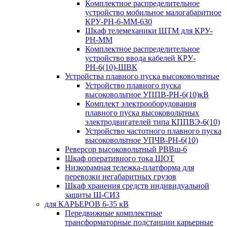
Комплектное распределительное
устройство мобильное малогабаритное
КРУ-РН-6-ММ-630
Шкаф телемеханики ШТМ для КРУ-
РН-ММ
Комплектное распределительное
устройство ввода кабелей КРУ-
РН-6(10)-ШВК
Устройства плавного пуска высоковольтные
Устройство плавного пуска
высоковольтное УППВ-РН-6(10)кВ
Комплект электрооборудования
плавного пуска высоковольтных
электродвигателей типа КППВЭ-6(10)
Устройство частотного плавного пуска
высоковольтное УПЧВ-РН-6(10)
Реверсор высоковольтный РВВш-6
Шкаф оперативного тока ШОТ
Низкорамная тележка-платформа для
перевозки негабаритных грузов
Шкаф хранения средств индивидуальной
защиты Ш-СИЗ
для КАРЬЕРОВ 6-35 кВ
Передвижные комплектные
трансформаторные подстанции карьерные