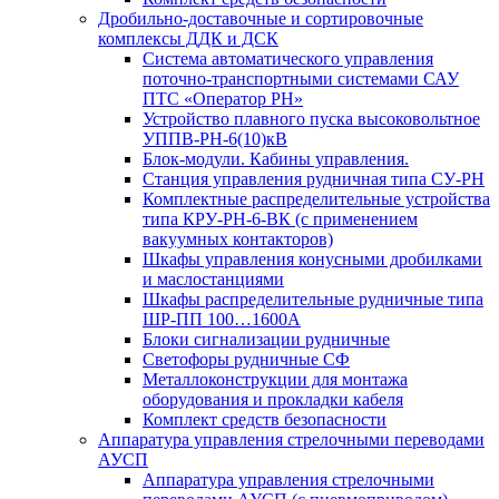
Дробильно-доставочные и сортировочные
комплексы ДДК и ДСК
Система автоматического управления
поточно-транспортными системами САУ
ПТС «Оператор РН»
Устройство плавного пуска высоковольтное
УППВ-РН-6(10)кВ
Блок-модули. Кабины управления.
Станция управления рудничная типа СУ-РН
Комплектные распределительные устройства
типа КРУ-РН-6-ВК (с применением
вакуумных контакторов)
Шкафы управления конусными дробилками
и маслостанциями
Шкафы распределительные рудничные типа
ШР-ПП 100…1600А
Блоки сигнализации рудничные
Светофоры рудничные СФ
Металлоконструкции для монтажа
оборудования и прокладки кабеля
Комплект средств безопасности
Аппаратура управления стрелочными переводами
АУСП
Аппаратура управления стрелочными