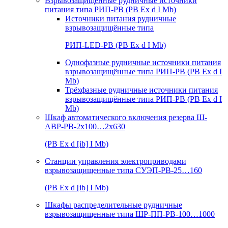
Взрывозащищенные рудничные источники
питания типа РИП-РВ (РВ Ex d I Mb)
Источники питания рудничные
взрывозащищённые типа
РИП-LED-РВ (РВ Ex d I Mb)
Однофазные рудничные источники питания
взрывозащищённые типа РИП-РВ (РВ Ex d I
Mb)
Трёхфазные рудничные источники питания
взрывозащищённые типа РИП-РВ (РВ Ex d I
Mb)
Шкаф автоматического включения резерва Ш-
АВР-РВ-2х100…2х630
(РВ Ex d [ib] I Mb)
Станции управления электроприводами
взрывозащищенные типа СУЭП-РВ-25…160
(РВ Ex d [ib] I Mb)
Шкафы распределительные рудничные
взрывозащищенные типа ШР-ПП-РВ-100…1000