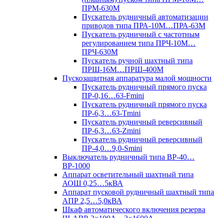
ПРМ-630М
Пускатель рудничный автоматизации
приводов типа ПРА-10М…ПРА-63М
Пускатель рудничный с частотным
регулированием типа ПРЧ-10М…
ПРЧ-630М
Пускатель ручной шахтный типа
ПРШ-16М…ПРШ-400М
Пускозащитная аппаратура малой мощности
Пускатель рудничный прямого пуска
ПР-0,16…63-Fmini
Пускатель рудничный прямого пуска
ПР-6,3…63-Tmini
Пускатель рудничный реверсивный
ПР-6,3…63-Zmini
Пускатель рудничный реверсивный
ПР-4,0…9,0-Smini
Выключатель рудничный типа ВР-40…
ВР-1000
Аппарат осветительный шахтный типа
АОШ 0,25…5кВА
Аппарат пусковой рудничный шахтный типа
АПР 2,5…5,0кВА
Шкаф автоматического включения резерва