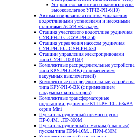
Устройство частотного плавного пуска
высоковольтное УПЧВ-РН-6(10)
Автоматизированная система управления
водоотливными установками и насосными
станциями АСУВ «Каскад».
Станция участкового водоотлива рудничная
СУВ-РН-10…СУВ-РН-250
Станция управления насосом рудничная
СУН-РН-10…СУН-РН-630
Станции управления электроприводами
типа СУЭП-100(160)
Комплектные распределительные устройства
типа КРУ-РН-6-ВВ (с применением
вакуумных выключателей)
Комплектные распределительные устройства
типа КРУ-РН-6-ВК (с применением
вакуумных контакторов)
Комплектные трансформаторные
подстанции рудничные КТП-РН 10…63кВА
серии Mini
Пускатель рудничный прямого пуска
ПР-0,4М…ПР-800М
Пускатель рудничный с мягким (плавным)
пуском типа ПРМ-10М…ПРМ-630М
Комплект средств безопасности