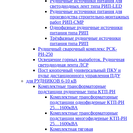
Рудничные источники питания для
светодиодных лент типа РИП-LED
Рудничные источники питания для
производства строительно-монтажных
работ РИП-СМР
Однофазные рудничные источники
питания типа РИП
Трёхфазные рудничные источники
питания типа РИП
Рудничный сварочный комплекс РСК-
РН-250
Освещение горных выработок. Рудничная
светодиодная лента ЛСР
Пост кнопочный универсальный ПКУ и
пульт дистанционного управления ПДУ
для РУДНИКОВ 6-10 кВ
Комплектные трансформаторные
подстанции рудничные типа КТП-РН
Комплектные трансформаторные
подстанции однофидерные КТП-РН
25…1600кВА
Комплектные трансформаторные
подстанции многофидерные КТП-РН
25…1600кВА
Комплектная тяговая