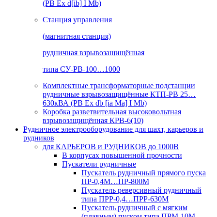
(РВ Ex d[ib] I Mb)
Станция управления
(магнитная станция)
рудничная взрывозащищённая
типа СУ-РВ-100…1000
Комплектные трансформаторные подстанции
рудничные взрывозащищённые КТП-РВ 25…
630кВА (РВ Ex db [ia Ma] I Mb)
Коробка разветвительная высоковольтная
взрывозащищённая КРВ-6(10)
Рудничное электрооборудование для шахт, карьеров и
рудников
для КАРЬЕРОВ и РУДНИКОВ до 1000В
В корпусах повышенной прочности
Пускатели рудничные
Пускатель рудничный прямого пуска
ПР-0,4М…ПР-800М
Пускатель реверсивный рудничный
типа ПРР-0,4…ПРР-630М
Пускатель рудничный с мягким
(плавным) пуском типа ПРМ-10М…