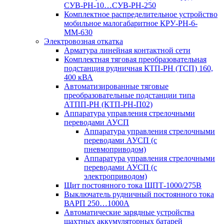
СУВ-РН-10…СУВ-РН-250
Комплектное распределительное устройство
мобильное малогабаритное КРУ-РН-6-
ММ-630
Электровозная откатка
Арматура линейная контактной сети
Комплектная тяговая преобразовательная
подстанция рудничная КТП-РН (ТСП) 160,
400 кВА
Автоматизированные тяговые
преобразовательные подстанции типа
АТПП-РН (КТП-РН-П02)
Аппаратура управления стрелочными
переводами АУСП
Аппаратура управления стрелочными
переводами АУСП (с
пневмоприводом)
Аппаратура управления стрелочными
переводами АУСП (с
электроприводом)
Щит постоянного тока ЩПТ-1000/275В
Выключатель рудничный постоянного тока
ВАРП 250…1000А
Автоматические зарядные устройства
шахтных аккумуляторных батарей