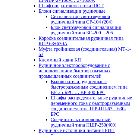
Ш-АВР-2×100А…2×1600А
Шкаф оперативного тока ШОТ
Блоки сигнализации рудничные
Сигнализатор светозвуковой
рудничный типа СР-104 (204)
Блок светозвуковой сигнализации
рудничный типа БС-200…205
Коробка соединительная рудничная типа
КСР 63÷630А
Муфта тройниковая (соединительная) МТ-1-
63
Клеммный ящик КЯ
Рудничное электрооборудование с
использованием быстроразъемных
промышленных соединителей
Выключатели рудничные с
быстроразъемным соединением типа
ВР-25-БРС … ВР-400-БРС
Шкафы распределительные рудничные
переменного тока с быстроразъемным
соединением типа ШР-ПП-63…630-
БРС
Соединитель низковольтный
рудничный типа НШР-250(400)
Рудничные источники питания РИП