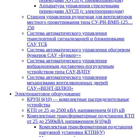
переводами АУСП (с пневмоприводом)
Аппаратура управления стрелочными
переводами АУСП (с электроприводом)
Станция управления рудничная для вентиляторов
местного проветривания типа СУ-РН-ВМП-125…
250
Система автоматического управления
транспортной сигнализацией и блокировками
САУ ТСБ
Система автоматического управления обогревом
бункеров САУ «Бункер+»
Система автоматического управления
вибрационным доставочно-погрузочным
устройством типа САУ-ВДПУ
Система автоматического управления
механизмами вентиляционных дверей
САУ-«ВЕНТ-ШЛЮЗ»
Электрощитовое оборудование
КРУН 6(10) — комплектные распределительные
устройства
КТП от 25 до 2500 кВА напряжением 6(10) кВ
Комплектные трансформаторные подстанции КТП
от 25 до 2500кВА напряжением 6(10)кВ
Комплектная трансформаторная подстанция
наружной установки КТПН(У)