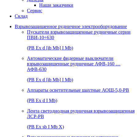
Наши заказчики
Сервис
Склад
Взрывозащищенное рудничное электрооборудование
Пускатели взрывозащищенные рудничные серии
ПВИ-10÷630
(РВ Ex d [ib Mb] I Mb)
Автоматические фидерные выключатели
взрывозащищенные рудничные АФВ-160 …
АФВ-630
(РВ Ex d [ib Mb] I Mb)
Аппараты осветительные шахтные АОШ-5,0-РВ
(РВ Ex d I Mb)
Лента светодиодная рудничная взрывозащищенная
ЛСР-РВ
(РВ Ex sb I Mb Х)