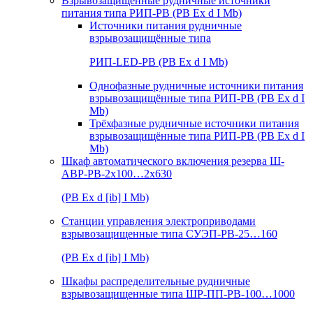
Взрывозащищенные рудничные источники
питания типа РИП-РВ (РВ Ex d I Mb)
Источники питания рудничные
взрывозащищённые типа
РИП-LED-РВ (РВ Ex d I Mb)
Однофазные рудничные источники питания
взрывозащищённые типа РИП-РВ (РВ Ex d I
Mb)
Трёхфазные рудничные источники питания
взрывозащищённые типа РИП-РВ (РВ Ex d I
Mb)
Шкаф автоматического включения резерва Ш-
АВР-РВ-2х100…2х630
(РВ Ex d [ib] I Mb)
Станции управления электроприводами
взрывозащищенные типа СУЭП-РВ-25…160
(РВ Ex d [ib] I Mb)
Шкафы распределительные рудничные
взрывозащищенные типа ШР-ПП-РВ-100…1000