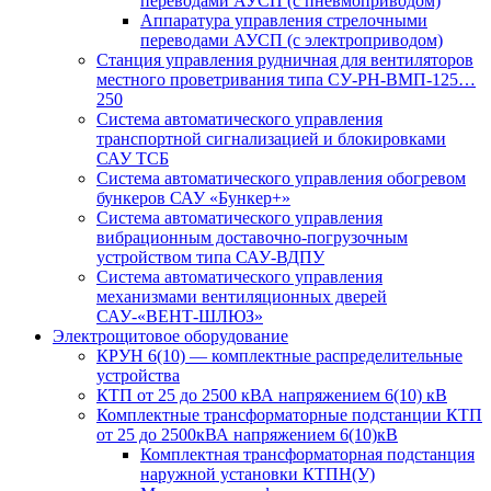
переводами АУСП (с пневмоприводом)
Аппаратура управления стрелочными
переводами АУСП (с электроприводом)
Станция управления рудничная для вентиляторов
местного проветривания типа СУ-РН-ВМП-125…
250
Система автоматического управления
транспортной сигнализацией и блокировками
САУ ТСБ
Система автоматического управления обогревом
бункеров САУ «Бункер+»
Система автоматического управления
вибрационным доставочно-погрузочным
устройством типа САУ-ВДПУ
Система автоматического управления
механизмами вентиляционных дверей
САУ-«ВЕНТ-ШЛЮЗ»
Электрощитовое оборудование
КРУН 6(10) — комплектные распределительные
устройства
КТП от 25 до 2500 кВА напряжением 6(10) кВ
Комплектные трансформаторные подстанции КТП
от 25 до 2500кВА напряжением 6(10)кВ
Комплектная трансформаторная подстанция
наружной установки КТПН(У)