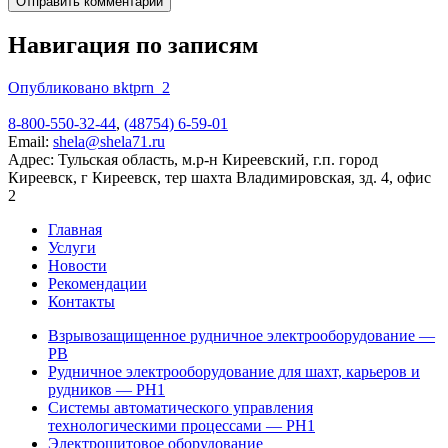
Навигация по записям
Опубликовано в
ktprn_2
8-800-550-32-44
,
(48754) 6-59-01
Email:
shela@shela71.ru
Адрес:
Тульская область, м.р-н Киреевский, г.п. город
Киреевск, г Киреевск, тер шахта Владимировская, зд. 4, офис
2
Главная
Услуги
Новости
Рекомендации
Контакты
Взрывозащищенное рудничное электрооборудование —
РВ
Рудничное электрооборудование для шахт, карьеров и
рудников — РН1
Системы автоматического управления
технологическими процессами — РН1
Электрощитовое оборудование