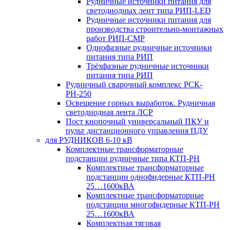
Рудничные источники питания для
светодиодных лент типа РИП-LED
Рудничные источники питания для
производства строительно-монтажных
работ РИП-СМР
Однофазные рудничные источники
питания типа РИП
Трёхфазные рудничные источники
питания типа РИП
Рудничный сварочный комплекс РСК-
РН-250
Освещение горных выработок. Рудничная
светодиодная лента ЛСР
Пост кнопочный универсальный ПКУ и
пульт дистанционного управления ПДУ
для РУДНИКОВ 6-10 кВ
Комплектные трансформаторные
подстанции рудничные типа КТП-РН
Комплектные трансформаторные
подстанции однофидерные КТП-РН
25…1600кВА
Комплектные трансформаторные
подстанции многофидерные КТП-РН
25…1600кВА
Комплектная тяговая