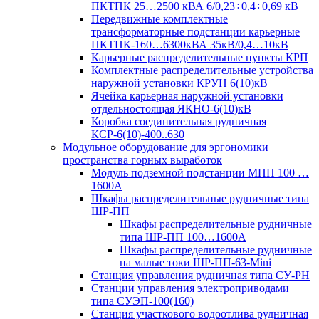
ПКТПК 25…2500 кВА 6/0,23÷0,4÷0,69 кВ
Передвижные комплектные
трансформаторные подстанции карьерные
ПКТПК-160…6300кВА 35кВ/0,4…10кВ
Карьерные распределительные пункты КРП
Комплектные распределительные устройства
наружной установки КРУН 6(10)кВ
Ячейка карьерная наружной установки
отдельностоящая ЯКНО-6(10)кВ
Коробка соединительная рудничная
КСР-6(10)-400..630
Модульное оборудование для эргономики
пространства горных выработок
Модуль подземной подстанции МПП 100 …
1600А
Шкафы распределительные рудничные типа
ШР-ПП
Шкафы распределительные рудничные
типа ШР-ПП 100…1600А
Шкафы распределительные рудничные
на малые токи ШР-ПП-63-Mini
Станция управления рудничная типа СУ-РН
Станции управления электроприводами
типа СУЭП-100(160)
Станция участкового водоотлива рудничная