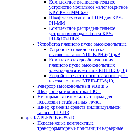
Комплектное распределительное
устройство мобильное малогабаритное
КРУ-РН-6-ММ-630
Шкаф телемеханики ШТМ для КРУ-
РН-ММ
Комплектное распределительное
устройство ввода кабелей КРУ-
РН-6(10)-ШВК
Устройства плавного пуска высоковольтные
Устройство плавного пуска
высоковольтное УППВ-РН-6(10)кВ
Комплект электрооборудования
плавного пуска высоковольтных
электродвигателей типа КППВЭ-6(10)
Устройство частотного плавного пуска
высоковольтное УПЧВ-РН-6(10)
Реверсор высоковольтный РВВш-6
Шкаф оперативного тока ШОТ
Низкорамная тележка-платформа для
перевозки негабаритных грузов
Шкаф хранения средств индивидуальной
защиты Ш-СИЗ
для КАРЬЕРОВ 6-35 кВ
Передвижные комплектные
трансформаторные подстанции карьерные