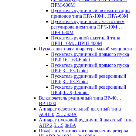
ПРМ-630М
Пускатель рудничный автоматизации
приводов типа ПРА-10М…ПРА-63М
Пускатель рудничный с частотным
регулированием типа ПРЧ-10М…
ПРЧ-630М
Пускатель ручной шахтный типа
ПРШ-16М…ПРШ-400М
Пускозащитная аппаратура малой мощности
Пускатель рудничный прямого пуска
ПР-0,16…63-Fmini
Пускатель рудничный прямого пуска
ПР-6,3…63-Tmini
Пускатель рудничный реверсивный
ПР-6,3…63-Zmini
Пускатель рудничный реверсивный
ПР-4,0…9,0-Smini
Выключатель рудничный типа ВР-40…
ВР-1000
Аппарат осветительный шахтный типа
АОШ 0,25…5кВА
Аппарат пусковой рудничный шахтный типа
АПР 2,5…5,0кВА
Шкаф автоматического включения резерва