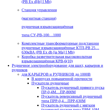
(РВ Ex d[ib] I Mb)
Станция управления
(магнитная станция)
рудничная взрывозащищённая
типа СУ-РВ-100…1000
Комплектные трансформаторные подстанции
рудничные взрывозащищённые КТП-РВ 25…
630кВА (РВ Ex db [ia Ma] I Mb)
Коробка разветвительная высоковольтная
взрывозащищённая КРВ-6(10)
Рудничное электрооборудование для шахт, карьеров и
рудников
для КАРЬЕРОВ и РУДНИКОВ до 1000В
В корпусах повышенной прочности
Пускатели рудничные
Пускатель рудничный прямого пуска
ПР-0,4М…ПР-800М
Пускатель реверсивный рудничный
типа ПРР-0,4…ПРР-630М
Пускатель рудничный с мягким
(плавным) пуском типа ПРМ-10М…