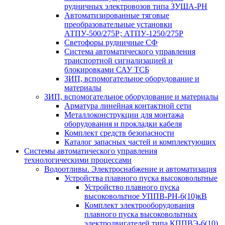
рудничных электровозов типа ЗУША-РН
Автоматизированные тяговые
преобразовательные установки
АТПУ-500/275Р; АТПУ-1250/275Р
Светофоры рудничные СФ
Система автоматического управления
транспортной сигнализацией и
блокировками САУ ТСБ
ЗИП, вспомогательное оборудование и
материалы
ЗИП, вспомогательное оборудование и материалы
Арматура линейная контактной сети
Металлоконструкции для монтажа
оборудования и прокладки кабеля
Комплект средств безопасности
Каталог запасных частей и комплектующих
Системы автоматического управления
технологическими процессами
Водоотливы. Электроснабжение и автоматизация
Устройства плавного пуска высоковольтные
Устройство плавного пуска
высоковольтное УППВ-РН-6(10)кВ
Комплект электрооборудования
плавного пуска высоковольтных
электродвигателей типа КППВЭ-6(10)