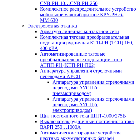
СУВ-РН-10…СУВ-РН-250
Комплектное распределительное устройство
мобильное малогабаритное КРУ-РН-6-
ММ-630
Электровозная откатка
Арматура линейная контактной сети
Комплектная тяговая преобразовательная
подстанция рудничная КТП-РН (ТСП) 160,
400 кВА
Автоматизированные тяговые
преобразовательные подстанции типа
АТПП-РН (КТП-РН-П02)
Аппаратура управления стрелочными
переводами АУСП
Аппаратура управления стрелочными
переводами АУСП (с
пневмоприводом)
Аппаратура управления стрелочными
переводами АУСП (с
электроприводом)
Щит постоянного тока ЩПТ-1000/275В
Выключатель рудничный постоянного тока
ВАРП 250…1000А
Автоматические зарядные устройства
шахтных аккумуляторных батарей