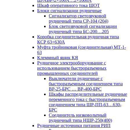
Ш-АВР-2×100А…2×1600А
Шкаф оперативного тока ШОТ
Блоки сигнализации рудничные
Сигнализатор светозвуковой
рудничный типа СР-104 (204)
Блок светозвуковой сигнализации
рудничный типа БС-200…205
Коробка соединительная рудничная типа
КСР 63÷630А
Муфта тройниковая (соединительная) МТ-1-
63
Клеммный ящик КЯ
Рудничное электрооборудование с
использованием быстроразъемных
промышленных соединителей
Выключатели рудничные с
быстроразъемным соединением типа
ВР-25-БРС … ВР-400-БРС
Шкафы распределительные рудничные
переменного тока с быстроразъемным
соединением типа ШР-ПП-63…630-
БРС
Соединитель низковольтный
рудничный типа НШР-250(400)
Рудничные источники питания РИП