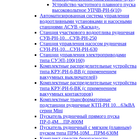
Устройство частотного плавного пуска
высоковольтное УПЧВ-РН-6(10)
Автоматизированная система управления
водоотливными установками и насосными
станциями АСУВ «Каскад».
Станция участкового водоотлива рудничная
СУВ-РН-10…СУВ-РН-250
Станция управления насосом рудничная
СУН-РН-10…СУН-РН-630
Станции управления электроприводами
типа СУЭП-100(160)
Комплектные распределительные устройства
типа КРУ-РН-6-ВВ (с применением
вакуумных выключателей)
Комплектные распределительные устройства
типа КРУ-РН-6-ВК (с применением
вакуумных контакторов)
Комплектные трансформаторные
подстанции рудничные КТП-РН 10…63кВА
серии Mini
Пускатель рудничный прямого пуска
ПР-0,4М…ПР-800М
Пускатель рудничный с мягким (плавным)
пуском типа ПРМ-10М…ПРМ-630М
Комплект средств безопасности