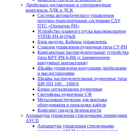
Дробильно-доставочные и сортировочные
комплексы ДДК и ДСК
Система автоматического управления
поточно-транспортными системами САУ
ПТС «Оператор РН»
Устройство плавного пуска высоковольтное
УППВ-РН-6(10)кВ
Блок-модули. Кабины управления.
Станция управления рудничная типа СУ-РН
Комплектные распределительные устройства
типа КРУ-РН-6-ВК (с применением
вакуумных контакторов)
Шкафы управления конусными дробилками
и маслостанциями
Шкафы распределительные рудничные типа
ШР-ПП 100…1600А
Блоки сигнализации рудничные
Светофоры рудничные СФ
Металлоконструкции для монтажа
оборудования и прокладки кабеля
Комплект средств безопасности
Аппаратура управления стрелочными переводами
АУСП
Аппаратура управления стрелочными