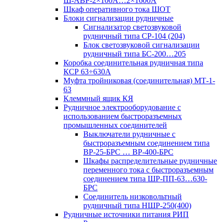
Ш-АВР-2×100А…2×1600А
Шкаф оперативного тока ШОТ
Блоки сигнализации рудничные
Сигнализатор светозвуковой
рудничный типа СР-104 (204)
Блок светозвуковой сигнализации
рудничный типа БС-200…205
Коробка соединительная рудничная типа
КСР 63÷630А
Муфта тройниковая (соединительная) МТ-1-
63
Клеммный ящик КЯ
Рудничное электрооборудование с
использованием быстроразъемных
промышленных соединителей
Выключатели рудничные с
быстроразъемным соединением типа
ВР-25-БРС … ВР-400-БРС
Шкафы распределительные рудничные
переменного тока с быстроразъемным
соединением типа ШР-ПП-63…630-
БРС
Соединитель низковольтный
рудничный типа НШР-250(400)
Рудничные источники питания РИП