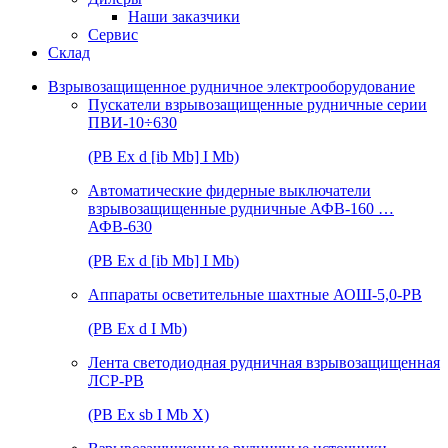
Наши заказчики
Сервис
Склад
Взрывозащищенное рудничное электрооборудование
Пускатели взрывозащищенные рудничные серии
ПВИ-10÷630
(РВ Ex d [ib Mb] I Mb)
Автоматические фидерные выключатели
взрывозащищенные рудничные АФВ-160 …
АФВ-630
(РВ Ex d [ib Mb] I Mb)
Аппараты осветительные шахтные АОШ-5,0-РВ
(РВ Ex d I Mb)
Лента светодиодная рудничная взрывозащищенная
ЛСР-РВ
(РВ Ex sb I Mb Х)