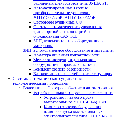
рудничных электровозов типа ЗУША-РН
Автоматизированные тяговые
преобразовательные установки
АТПУ-500/275Р; АТПУ-1250/275Р
Светофоры рудничные СФ
Система автоматического управления
транспортной сигнализацией и
блокировками САУ ТСБ
ЗИП, вспомогательное оборудование и
материалы
ЗИП, вспомогательное оборудование и материалы
Арматура линейная контактной сети
Металлоконструкции для монтажа
оборудования и прокладки кабеля
Комплект средств безопасности
Каталог запасных частей и комплектующих
Системы автоматического управления
технологическими процессами
Водоотливы. Электроснабжение и автоматизация
Устройства плавного пуска высоковольтные
Устройство плавного пуска
высоковольтное УППВ-РН-6(10)кВ
Комплект электрооборудования
плавного пуска высоковольтных
электродвигателей типа КППВЭ-6(10)