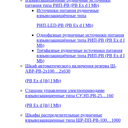
Взрывозащищенные рудничные источники
питания типа РИП-РВ (РВ Ex d I Mb)
Источники питания рудничные
взрывозащищённые типа
РИП-LED-РВ (РВ Ex d I Mb)
Однофазные рудничные источники питания
взрывозащищённые типа РИП-РВ (РВ Ex d I
Mb)
Трёхфазные рудничные источники питания
взрывозащищённые типа РИП-РВ (РВ Ex d I
Mb)
Шкаф автоматического включения резерва Ш-
АВР-РВ-2х100…2х630
(РВ Ex d [ib] I Mb)
Станции управления электроприводами
взрывозащищенные типа СУЭП-РВ-25…160
(РВ Ex d [ib] I Mb)
Шкафы распределительные рудничные
взрывозащищенные типа ШР-ПП-РВ-100…1000