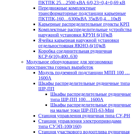
ПКТПК 25…2500 кВА 6/0,23÷0,4÷0,69 кВ
Передвижные комплектные
трансформаторные подстанции карьерные
ПКТПК-160…6300кВА 35кВ/0,4…10кВ
Карьерные распределительные пункты КРП
Комплектные распределительные устройства
наружной установки КРУН 6(10)кВ
Ячейка карьерная наружной установки
отдельностоящая ЯКНО-6(10)кВ
Коробка соединительная рудничная
КСР-6(10)-400..630
Модульное оборудование для эргономики
пространства горных выработок
Модуль подземной подстанции МПП 100 …
1600А
Шкафы распределительные рудничные типа
ШР-ПП
Шкафы распределительные рудничные
типа ШР-ПП 100…1600А
Шкафы распределительные рудничные
на малые токи ШР-ПП-63-Mini
Станция управления рудничная типа СУ-РН
Станции управления электроприводами
типа СУЭП-100(160)
Станция участкового водоотлива рудничная