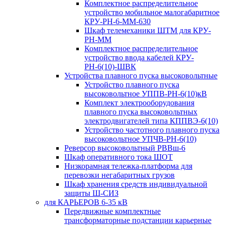
Комплектное распределительное
устройство мобильное малогабаритное
КРУ-РН-6-ММ-630
Шкаф телемеханики ШТМ для КРУ-
РН-ММ
Комплектное распределительное
устройство ввода кабелей КРУ-
РН-6(10)-ШВК
Устройства плавного пуска высоковольтные
Устройство плавного пуска
высоковольтное УППВ-РН-6(10)кВ
Комплект электрооборудования
плавного пуска высоковольтных
электродвигателей типа КППВЭ-6(10)
Устройство частотного плавного пуска
высоковольтное УПЧВ-РН-6(10)
Реверсор высоковольтный РВВш-6
Шкаф оперативного тока ШОТ
Низкорамная тележка-платформа для
перевозки негабаритных грузов
Шкаф хранения средств индивидуальной
защиты Ш-СИЗ
для КАРЬЕРОВ 6-35 кВ
Передвижные комплектные
трансформаторные подстанции карьерные