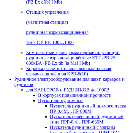
(РВ Ex d[ib] I Mb)
Станция управления
(магнитная станция)
рудничная взрывозащищённая
типа СУ-РВ-100…1000
Комплектные трансформаторные подстанции
рудничные взрывозащищённые КТП-РВ 25…
630кВА (РВ Ex db [ia Ma] I Mb)
Коробка разветвительная высоковольтная
взрывозащищённая КРВ-6(10)
Рудничное электрооборудование для шахт, карьеров и
рудников
для КАРЬЕРОВ и РУДНИКОВ до 1000В
В корпусах повышенной прочности
Пускатели рудничные
Пускатель рудничный прямого пуска
ПР-0,4М…ПР-800М
Пускатель реверсивный рудничный
типа ПРР-0,4…ПРР-630М
Пускатель рудничный с мягким
(плавным) пуском типа ПРМ-10М…