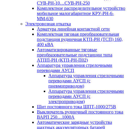
СУВ-РН-10…СУВ-РН-250
Комплектное распределительное устройство
мобильное малогабаритное КРУ-РН-6-
ММ-630
Электровозная откатка
Арматура линейная контактной сети
Комплектная тяговая преобразовательная
подстанция рудничная КТП-РН (ТСП) 160,
400 кВА
Автоматизированные тяговые
преобразовательные подстанции типа
АТПП-РН (КТП-РН-П02)
Аппаратура управления стрелочными
переводами АУСП
Аппаратура управления стрелочными
переводами АУСП (с
пневмоприводом)
Аппаратура управления стрелочными
переводами АУСП (с
электроприводом)
Щит постоянного тока ЩПТ-1000/275В
Выключатель рудничный постоянного тока
ВАРП 250…1000А
Автоматические зарядные устройства
шахтных аккумуляторных батарей