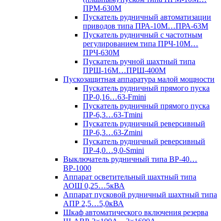
ПРМ-630М
Пускатель рудничный автоматизации
приводов типа ПРА-10М…ПРА-63М
Пускатель рудничный с частотным
регулированием типа ПРЧ-10М…
ПРЧ-630М
Пускатель ручной шахтный типа
ПРШ-16М…ПРШ-400М
Пускозащитная аппаратура малой мощности
Пускатель рудничный прямого пуска
ПР-0,16…63-Fmini
Пускатель рудничный прямого пуска
ПР-6,3…63-Tmini
Пускатель рудничный реверсивный
ПР-6,3…63-Zmini
Пускатель рудничный реверсивный
ПР-4,0…9,0-Smini
Выключатель рудничный типа ВР-40…
ВР-1000
Аппарат осветительный шахтный типа
АОШ 0,25…5кВА
Аппарат пусковой рудничный шахтный типа
АПР 2,5…5,0кВА
Шкаф автоматического включения резерва