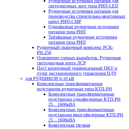
Рудничные источники питания для
светодиодных лент типа РИП-LED
Рудничные источники питания для
производства строительно-монтажных
работ РИП-СМР
Однофазные рудничные источники
питания типа РИП
Трёхфазные рудничные источники
питания типа РИП
Рудничный сварочный комплекс РСК-
РН-250
Освещение горных выработок. Рудничная
светодиодная лента ЛСР
Пост кнопочный универсальный ПКУ и
пульт дистанционного управления ПДУ
для РУДНИКОВ 6-10 кВ
Комплектные трансформаторные
подстанции рудничные типа КТП-РН
Комплектные трансформаторные
подстанции однофидерные КТП-РН
25…1600кВА
Комплектные трансформаторные
подстанции многофидерные КТП-РН
25…1600кВА
Комплектная тяговая