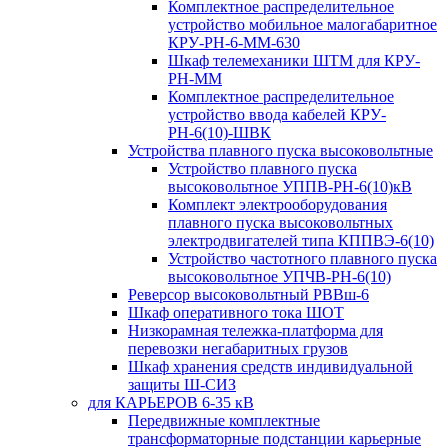
Комплектное распределительное
устройство мобильное малогабаритное
КРУ-РН-6-ММ-630
Шкаф телемеханики ШТМ для КРУ-
РН-ММ
Комплектное распределительное
устройство ввода кабелей КРУ-
РН-6(10)-ШВК
Устройства плавного пуска высоковольтные
Устройство плавного пуска
высоковольтное УППВ-РН-6(10)кВ
Комплект электрооборудования
плавного пуска высоковольтных
электродвигателей типа КППВЭ-6(10)
Устройство частотного плавного пуска
высоковольтное УПЧВ-РН-6(10)
Реверсор высоковольтный РВВш-6
Шкаф оперативного тока ШОТ
Низкорамная тележка-платформа для
перевозки негабаритных грузов
Шкаф хранения средств индивидуальной
защиты Ш-СИЗ
для КАРЬЕРОВ 6-35 кВ
Передвижные комплектные
трансформаторные подстанции карьерные