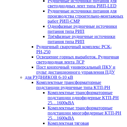
Рудничные источники питания для
светодиодных лент типа РИП-LED
Рудничные источники питания для
производства строительно-монтажных
работ РИП-СМР
Однофазные рудничные источники
питания типа РИП
Трёхфазные рудничные источники
питания типа РИП
Рудничный сварочный комплекс РСК-
РН-250
Освещение горных выработок. Рудничная
светодиодная лента ЛСР
Пост кнопочный универсальный ПКУ и
пульт дистанционного управления ПДУ
для РУДНИКОВ 6-10 кВ
Комплектные трансформаторные
подстанции рудничные типа КТП-РН
Комплектные трансформаторные
подстанции однофидерные КТП-РН
25…1600кВА
Комплектные трансформаторные
подстанции многофидерные КТП-РН
25…1600кВА
Комплектная тяговая