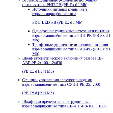
Взрывозащищенные рудничные источники
питания типа РИП-РВ (РВ Ex d I Mb)
Источники питания рудничные
взрывозащищённые типа
РИП-LED-РВ (РВ Ex d I Mb)
Однофазные рудничные источники питания
взрывозащищённые типа РИП-РВ (РВ Ex d I
Mb)
Трёхфазные рудничные источники питания
взрывозащищённые типа РИП-РВ (РВ Ex d I
Mb)
Шкаф автоматического включения резерва Ш-
АВР-РВ-2х100…2х630
(РВ Ex d [ib] I Mb)
Станции управления электроприводами
взрывозащищенные типа СУЭП-РВ-25…160
(РВ Ex d [ib] I Mb)
Шкафы распределительные рудничные
взрывозащищенные типа ШР-ПП-РВ-100…1000