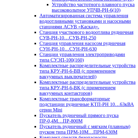
Устройство частотного плавного пуска
высоковольтное УПЧВ-РН-6(10)
Автоматизированная система управления
водоотливными установками и насосными
станциями АСУВ «Каскад».
Станция участкового водоотлива рудничная
СУВ-РН-10…СУВ-РН-250
Станция управления насосом рудничная
СУН-РН-10…СУН-РН-630
Станции управления электроприводами
типа СУЭП-100(160)
Комплектные распределительные устройства
типа КРУ-РН-6-ВВ (с применением
вакуумных выключателей)
Комплектные распределительные устройства
типа КРУ-РН-6-ВК (с применением
вакуумных контакторов)
Комплектные трансформаторные
подстанции рудничные КТП-РН 10…63кВА
серии Mini
Пускатель рудничный прямого пуска
ПР-0,4М…ПР-800М
Пускатель рудничный с мягким (плавным)
пуском типа ПРМ-10М…ПРМ-630М
Комплект средств безопасности