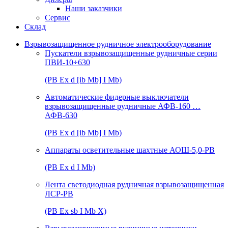
Наши заказчики
Сервис
Склад
Взрывозащищенное рудничное электрооборудование
Пускатели взрывозащищенные рудничные серии
ПВИ-10÷630
(РВ Ex d [ib Mb] I Mb)
Автоматические фидерные выключатели
взрывозащищенные рудничные АФВ-160 …
АФВ-630
(РВ Ex d [ib Mb] I Mb)
Аппараты осветительные шахтные АОШ-5,0-РВ
(РВ Ex d I Mb)
Лента светодиодная рудничная взрывозащищенная
ЛСР-РВ
(РВ Ex sb I Mb Х)