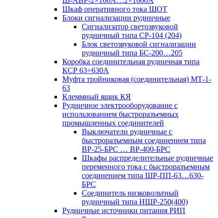
Ш-АВР-2×100А…2×1600А
Шкаф оперативного тока ШОТ
Блоки сигнализации рудничные
Сигнализатор светозвуковой
рудничный типа СР-104 (204)
Блок светозвуковой сигнализации
рудничный типа БС-200…205
Коробка соединительная рудничная типа
КСР 63÷630А
Муфта тройниковая (соединительная) МТ-1-
63
Клеммный ящик КЯ
Рудничное электрооборудование с
использованием быстроразъемных
промышленных соединителей
Выключатели рудничные с
быстроразъемным соединением типа
ВР-25-БРС … ВР-400-БРС
Шкафы распределительные рудничные
переменного тока с быстроразъемным
соединением типа ШР-ПП-63…630-
БРС
Соединитель низковольтный
рудничный типа НШР-250(400)
Рудничные источники питания РИП