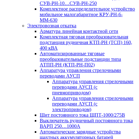
СУВ-РН-10…СУВ-РН-250
Комплектное распределительное устройство
мобильное малогабаритное КРУ-РН-6-
ММ-630
Электровозная откатка
Арматура линейная контактной сети
Комплектная тяговая преобразовательная
подстанция рудничная КТП-РН (ТСП) 160,
400 кВА
Автоматизированные тяговые
преобразовательные подстанции типа
АТПП-РН (КТП-РН-П02)
Аппаратура управления стрелочными
переводами АУСП
Аппаратура управления стрелочными
переводами АУСП (с
пневмоприводом)
Аппаратура управления стрелочными
переводами АУСП (с
электроприводом)
Щит постоянного тока ЩПТ-1000/275В
Выключатель рудничный постоянного тока
ВАРП 250…1000А
Автоматические зарядные устройства
шахтных аккумуляторных батарей