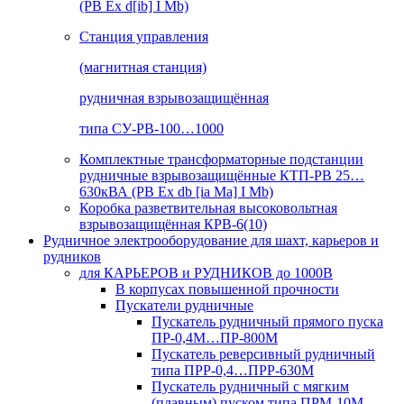
(РВ Ex d[ib] I Mb)
Станция управления
(магнитная станция)
рудничная взрывозащищённая
типа СУ-РВ-100…1000
Комплектные трансформаторные подстанции
рудничные взрывозащищённые КТП-РВ 25…
630кВА (РВ Ex db [ia Ma] I Mb)
Коробка разветвительная высоковольтная
взрывозащищённая КРВ-6(10)
Рудничное электрооборудование для шахт, карьеров и
рудников
для КАРЬЕРОВ и РУДНИКОВ до 1000В
В корпусах повышенной прочности
Пускатели рудничные
Пускатель рудничный прямого пуска
ПР-0,4М…ПР-800М
Пускатель реверсивный рудничный
типа ПРР-0,4…ПРР-630М
Пускатель рудничный с мягким
(плавным) пуском типа ПРМ-10М…