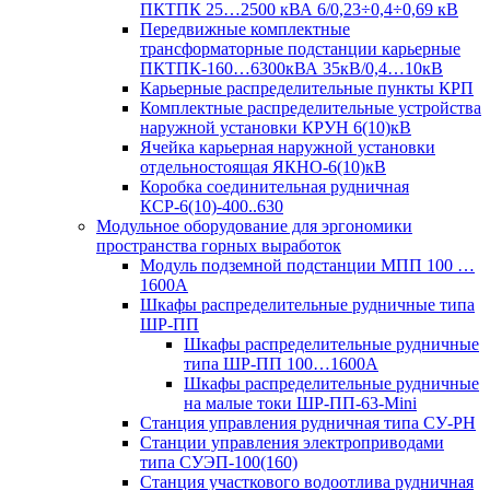
ПКТПК 25…2500 кВА 6/0,23÷0,4÷0,69 кВ
Передвижные комплектные
трансформаторные подстанции карьерные
ПКТПК-160…6300кВА 35кВ/0,4…10кВ
Карьерные распределительные пункты КРП
Комплектные распределительные устройства
наружной установки КРУН 6(10)кВ
Ячейка карьерная наружной установки
отдельностоящая ЯКНО-6(10)кВ
Коробка соединительная рудничная
КСР-6(10)-400..630
Модульное оборудование для эргономики
пространства горных выработок
Модуль подземной подстанции МПП 100 …
1600А
Шкафы распределительные рудничные типа
ШР-ПП
Шкафы распределительные рудничные
типа ШР-ПП 100…1600А
Шкафы распределительные рудничные
на малые токи ШР-ПП-63-Mini
Станция управления рудничная типа СУ-РН
Станции управления электроприводами
типа СУЭП-100(160)
Станция участкового водоотлива рудничная