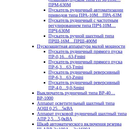
ПРМ-630М
Пускатель рудничный автоматизации
приводов типа ПРА-10М…ПРА-63М
Пускатель рудничный с частотным
регулированием типа ПРЧ-10М…
ПРЧ-630М
Пускатель ручной шахтный типа
ПРШ-16М…ПРШ-400М
Пускозащитная аппаратура малой мощности
Пускатель рудничный прямого пуска
ПР-0,16…63-Fmini
Пускатель рудничный прямого пуска
ПР-6,3…63-Tmini
Пускатель рудничный реверсивный
ПР-6,3…63-Zmini
Пускатель рудничный реверсивный
ПР-4,0…9,0-Smini
Выключатель рудничный типа ВР-40…
ВР-1000
Аппарат осветительный шахтный типа
АОШ 0,25…5кВА
Аппарат пусковой рудничный шахтный типа
АПР 2,5…5,0кВА
Шкаф автоматического включения резерва