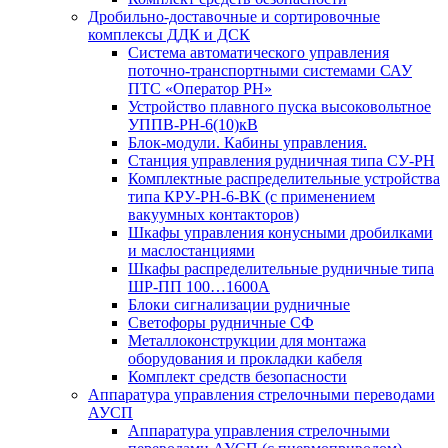
Дробильно-доставочные и сортировочные
комплексы ДДК и ДСК
Система автоматического управления
поточно-транспортными системами САУ
ПТС «Оператор РН»
Устройство плавного пуска высоковольтное
УППВ-РН-6(10)кВ
Блок-модули. Кабины управления.
Станция управления рудничная типа СУ-РН
Комплектные распределительные устройства
типа КРУ-РН-6-ВК (с применением
вакуумных контакторов)
Шкафы управления конусными дробилками
и маслостанциями
Шкафы распределительные рудничные типа
ШР-ПП 100…1600А
Блоки сигнализации рудничные
Светофоры рудничные СФ
Металлоконструкции для монтажа
оборудования и прокладки кабеля
Комплект средств безопасности
Аппаратура управления стрелочными переводами
АУСП
Аппаратура управления стрелочными