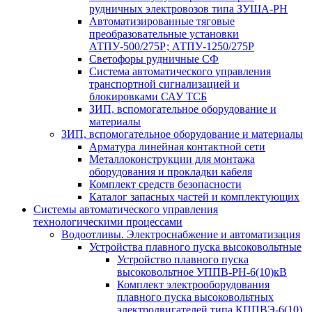
рудничных электровозов типа ЗУША-РН
Автоматизированные тяговые
преобразовательные установки
АТПУ-500/275Р; АТПУ-1250/275Р
Светофоры рудничные СФ
Система автоматического управления
транспортной сигнализацией и
блокировками САУ ТСБ
ЗИП, вспомогательное оборудование и
материалы
ЗИП, вспомогательное оборудование и материалы
Арматура линейная контактной сети
Металлоконструкции для монтажа
оборудования и прокладки кабеля
Комплект средств безопасности
Каталог запасных частей и комплектующих
Системы автоматического управления
технологическими процессами
Водоотливы. Электроснабжение и автоматизация
Устройства плавного пуска высоковольтные
Устройство плавного пуска
высоковольтное УППВ-РН-6(10)кВ
Комплект электрооборудования
плавного пуска высоковольтных
электродвигателей типа КППВЭ-6(10)