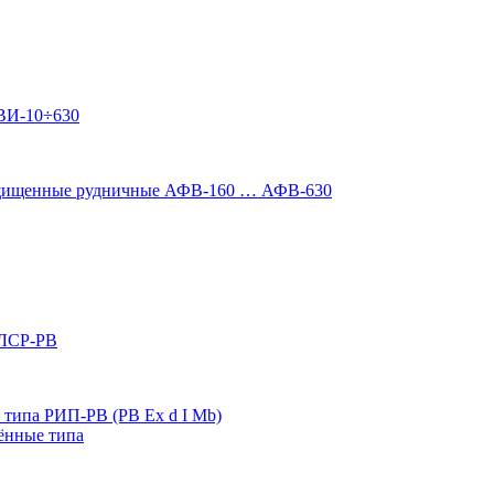
ВИ-10÷630
ащищенные рудничные АФВ-160 … АФВ-630
 ЛСР-РВ
типа РИП-РВ (РВ Ex d I Mb)
ённые типа