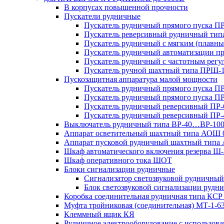
В корпусах повышенной прочности
Пускатели рудничные
Пускатель рудничный прямого пуска 
Пускатель реверсивный рудничный ти
Пускатель рудничный с мягким (пла
Пускатель рудничный автоматизации 
Пускатель рудничный с частотным ре
Пускатель ручной шахтный типа ПР
Пускозащитная аппаратура малой мощности
Пускатель рудничный прямого пуска П
Пускатель рудничный прямого пуска П
Пускатель рудничный реверсивный ПР-
Пускатель рудничный реверсивный ПР-
Выключатель рудничный типа ВР-40…ВР-10
Аппарат осветительный шахтный типа АОШ
Аппарат пусковой рудничный шахтный типа
Шкаф автоматического включения резерва
Шкаф оперативного тока ШОТ
Блоки сигнализации рудничные
Сигнализатор светозвуковой рудничный 
Блок светозвуковой сигнализации руд
Коробка соединительная рудничная типа КСР
Муфта тройниковая (соединительная) МТ-1-6
Клеммный ящик КЯ
Рудничное электрооборудование с использо