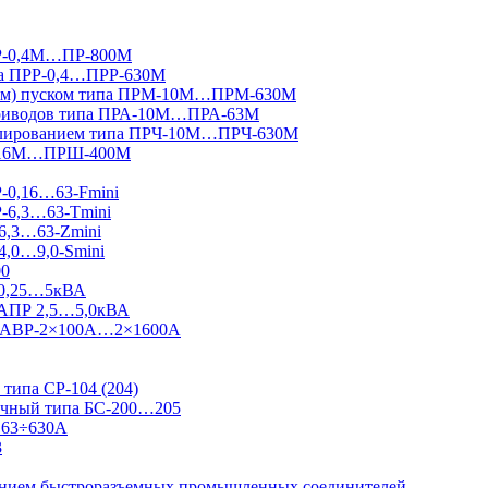
ПР-0,4М…ПР-800М
па ПРР-0,4…ПРР-630М
вным) пуском типа ПРМ-10М…ПРМ-630М
приводов типа ПРА-10М…ПРА-63М
гулированием типа ПРЧ-10М…ПРЧ-630М
Ш-16М…ПРШ-400М
Р-0,16…63-Fmini
Р-6,3…63-Tmini
6,3…63-Zmini
4,0…9,0-Smini
00
 0,25…5кВА
 АПР 2,5…5,0кВА
 Ш-АВР-2×100А…2×1600А
типа СР-104 (204)
ничный типа БС-200…205
 63÷630А
3
ванием быстроразъемных промышленных соединителей