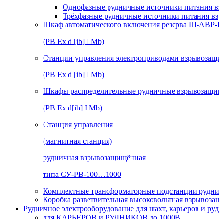
Однофазные рудничные источники питания в
Трёхфазные рудничные источники питания в
Шкаф автоматического включения резерва Ш-АВР
(РВ Ex d [ib] I Mb)
Станции управления электроприводами взрывоз
(РВ Ex d [ib] I Mb)
Шкафы распределительные рудничные взрывозащ
(РВ Ex d[ib] I Mb)
Станция управления
(магнитная станция)
рудничная взрывозащищённая
типа СУ-РВ-100…1000
Комплектные трансформаторные подстанции рудни
Коробка разветвительная высоковольтная взрывоз
Рудничное электрооборудование для шахт, карьеров и ру
для КАРЬЕРОВ и РУДНИКОВ до 1000В