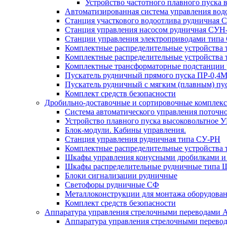
Устройство частотного плавного пуска
Автоматизированная система управления во
Станция участкового водоотлива руднична
Станция управления насосом рудничная С
Станции управления электроприводами типа
Комплектные распределительные устройства
Комплектные распределительные устройства 
Комплектные трансформаторные подстанции
Пускатель рудничный прямого пуска ПР-0,
Пускатель рудничный с мягким (плавным)
Комплект средств безопасности
Дробильно-доставочные и сортировочные компле
Система автоматического управления поточ
Устройство плавного пуска высоковольтное 
Блок-модули. Кабины управления.
Станция управления рудничная типа СУ-РН
Комплектные распределительные устройства 
Шкафы управления конусными дробилками и
Шкафы распределительные рудничные типа
Блоки сигнализации рудничные
Светофоры рудничные СФ
Металлоконструкции для монтажа оборудован
Комплект средств безопасности
Аппаратура управления стрелочными переводами
Аппаратура управления стрелочными перево