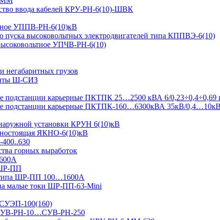
-ММ
ство ввода кабелей КРУ-РН-6(10)-ШВК
ьтное УППВ-РН-6(10)кВ
о пуска высоковольтных электродвигателей типа КППВЭ-6(10)
 высоковольтное УПЧВ-РН-6(10)
и негабаритных грузов
щиты Ш-СИЗ
 подстанции карьерные ПКТПК 25…2500 кВА 6/0,23÷0,4÷0,69 
ые подстанции карьерные ПКТПК-160…6300кВА 35кВ/0,4…10к
 наружной установки КРУН 6(10)кВ
ьностоящая ЯКНО-6(10)кВ
-400..630
ства горных выработок
1600А
 ШР-ПП
 типа ШР-ПП 100…1600А
а малые токи ШР-ПП-63-Mini
 СУЭП-100(160)
я СУВ-РН-10…СУВ-РН-250