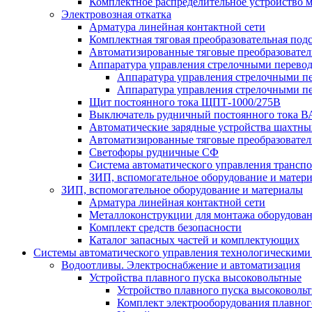
Комплектное распределительное устройство
Электровозная откатка
Арматура линейная контактной сети
Комплектная тяговая преобразовательная по
Автоматизированные тяговые преобразовате
Аппаратура управления стрелочными перев
Аппаратура управления стрелочными п
Аппаратура управления стрелочными п
Щит постоянного тока ЩПТ-1000/275В
Выключатель рудничный постоянного тока
Автоматические зарядные устройства шахтн
Автоматизированные тяговые преобразовате
Светофоры рудничные СФ
Система автоматического управления трансп
ЗИП, вспомогательное оборудование и матер
ЗИП, вспомогательное оборудование и материалы
Арматура линейная контактной сети
Металлоконструкции для монтажа оборудован
Комплект средств безопасности
Каталог запасных частей и комплектующих
Системы автоматического управления технологическими
Водоотливы. Электроснабжение и автоматизация
Устройства плавного пуска высоковольтные
Устройство плавного пуска высоковол
Комплект электрооборудования плавног