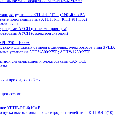
 мобильное малогабаритное КРУ-РН-6-ММ-630
дстанция рудничная КТП-РН (ТСП) 160, 400 кВА
льные подстанции типа АТПП-РН (КТП-РН-П02)
одами АУСП
ереводами АУСП (с пневмоприводом)
ереводами АУСП (с электроприводом)
 ВАРП 250…1000А
ых аккумуляторных батарей рудничных электровозов типа ЗУША
льные установки АТПУ-500/275Р; АТПУ-1250/275Р
ортной сигнализацией и блокировками САУ ТСБ
иалы
ия и прокладки кабеля
 процессами
ьтное УППВ-РН-6(10)кВ
о пуска высоковольтных электродвигателей типа КППВЭ-6(10)