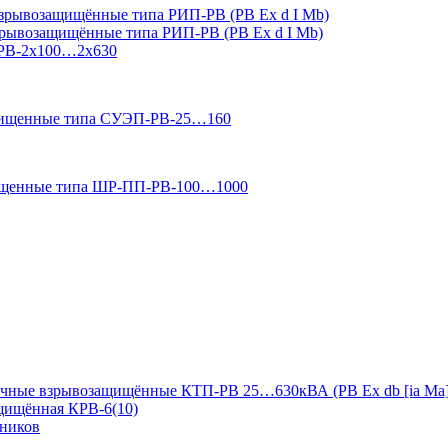
зрывозащищённые типа РИП-РВ (РВ Ex d I Mb)
зрывозащищённые типа РИП-РВ (РВ Ex d I Mb)
-РВ-2х100…2х630
ащищенные типа СУЭП-РВ-25…160
ищенные типа ШР-ПП-РВ-100…1000
чные взрывозащищённые КТП-РВ 25…630кВА (РВ Ex db [ia Ma]
ащищённая КРВ-6(10)
дников