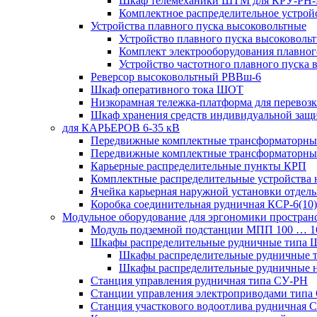
Шкаф телемеханики ШТМ для КРУ-РН
Комплектное распределительное устрой
Устройства плавного пуска высоковольтные
Устройство плавного пуска высоковол
Комплект электрооборудования плавног
Устройство частотного плавного пуска
Реверсор высоковольтный РВВш-6
Шкаф оперативного тока ШОТ
Низкорамная тележка-платформа для перевозк
Шкаф хранения средств индивидуальной за
для КАРЬЕРОВ 6-35 кВ
Передвижные комплектные трансформаторные
Передвижные комплектные трансформаторн
Карьерные распределительные пункты КРП
Комплектные распределительные устройства
Ячейка карьерная наружной установки отдел
Коробка соединительная рудничная КСР-6(10)
Модульное оборудование для эргономики простран
Модуль подземной подстанции МПП 100 … 
Шкафы распределительные рудничные типа
Шкафы распределительные рудничные
Шкафы распределительные рудничные н
Станция управления рудничная типа СУ-РН
Станции управления электроприводами типа
Станция участкового водоотлива руднична