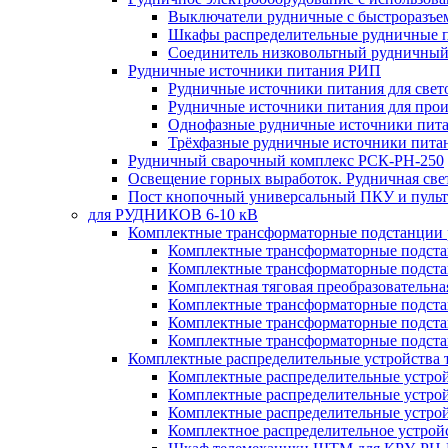
Выключатели рудничные с быстроразъе
Шкафы распределительные рудничные 
Соединитель низковольтный рудничный
Рудничные источники питания РИП
Рудничные источники питания для све
Рудничные источники питания для про
Однофазные рудничные источники пит
Трёхфазные рудничные источники пита
Рудничный сварочный комплекс РСК-РН-250
Освещение горных выработок. Рудничная све
Пост кнопочный универсальный ПКУ и пульт
для РУДНИКОВ 6-10 кВ
Комплектные трансформаторные подстанции
Комплектные трансформаторные подс
Комплектные трансформаторные подс
Комплектная тяговая преобразовательн
Комплектные трансформаторные подст
Комплектные трансформаторные подст
Комплектные трансформаторные подста
Комплектные распределительные устройства
Комплектные распределительные устро
Комплектные распределительные устрой
Комплектные распределительные устро
Комплектное распределительное устро