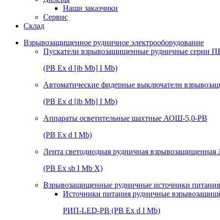
Наши заказчики
Сервис
Склад
Взрывозащищенное рудничное электрооборудование
Пускатели взрывозащищенные рудничные серии П
(РВ Ex d [ib Mb] I Mb)
Автоматические фидерные выключатели взрывоз
(РВ Ex d [ib Mb] I Mb)
Аппараты осветительные шахтные АОШ-5,0-РВ
(РВ Ex d I Mb)
Лента светодиодная рудничная взрывозащищенная
(РВ Ex sb I Mb Х)
Взрывозащищенные рудничные источники питания 
Источники питания рудничные взрывозащищ
РИП-LED-РВ (РВ Ex d I Mb)