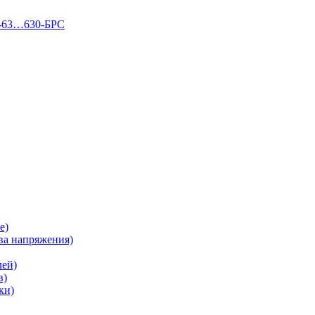
П-63…630-БРС
е)
а напряжения)
лей)
в)
ки)