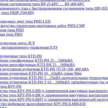
мным соединением типа ВР-25-БРС … ВР-400-БРС
переменного тока с быстроразъемным соединением типа ШР-П
 типа НШР-250(400)
тодиодных лент типа РИП-LED
изводства строительно-монтажных работ РИП-СМР
ания типа РИП
ния типа РИП
тодиодная лента ЛСР
 дистанционного управления ПДУ
 рудничные типа КТП-РН
танции однофидерные КТП-РН 25…1600кВА
танции многофидерные КТП-РН 25…1600кВА
ая подстанция рудничная КТП-РН (ТСП) 160, 400 кВА
анции рудничные КТП-РН 10…63кВА серии Mini
анции рудничные КТП-РН 5…25кВА разделительные (переходны
нции рудничные КТП-РН-Т 63…1600кВА трёхобмоточные (на дв
 типа КРУ-РН
йства типа КРУ-РН-6-ВВ (с применением вакуумных выключате
ства типа КРУ-РН-6-ВК (с применением вакуумных контакторо
йства типа КРУ-РН-6-ВНТ (с применением выключателей нагруз
йство мобильное малогабаритное КРУ-РН-6-ММ-630