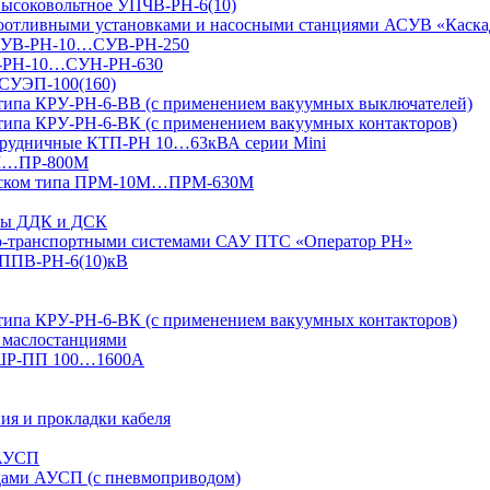
 высоковольтное УПЧВ-РН-6(10)
доотливными установками и насосными станциями АСУВ «Каска
я СУВ-РН-10…СУВ-РН-250
УН-РН-10…СУН-РН-630
 СУЭП-100(160)
 типа КРУ-РН-6-ВВ (с применением вакуумных выключателей)
типа КРУ-РН-6-ВК (с применением вакуумных контакторов)
 рудничные КТП-РН 10…63кВА серии Mini
4М…ПР-800М
 пуском типа ПРМ-10М…ПРМ-630М
ксы ДДК и ДСК
но-транспортными системами САУ ПТС «Оператор РН»
УППВ-РН-6(10)кВ
типа КРУ-РН-6-ВК (с применением вакуумных контакторов)
 маслостанциями
 ШР-ПП 100…1600А
ия и прокладки кабеля
 АУСП
дами АУСП (с пневмоприводом)