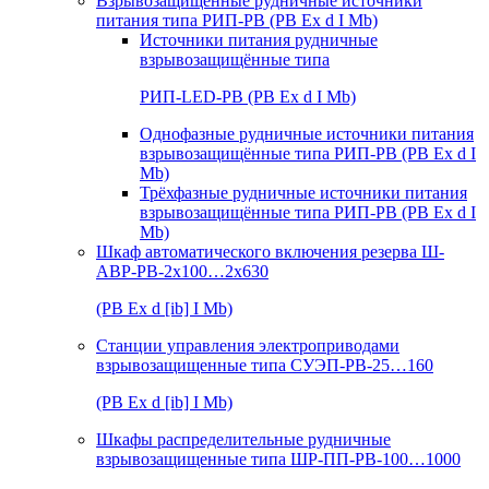
Взрывозащищенные рудничные источники
питания типа РИП-РВ (РВ Ex d I Mb)
Источники питания рудничные
взрывозащищённые типа
РИП-LED-РВ (РВ Ex d I Mb)
Однофазные рудничные источники питания
взрывозащищённые типа РИП-РВ (РВ Ex d I
Mb)
Трёхфазные рудничные источники питания
взрывозащищённые типа РИП-РВ (РВ Ex d I
Mb)
Шкаф автоматического включения резерва Ш-
АВР-РВ-2х100…2х630
(РВ Ex d [ib] I Mb)
Станции управления электроприводами
взрывозащищенные типа СУЭП-РВ-25…160
(РВ Ex d [ib] I Mb)
Шкафы распределительные рудничные
взрывозащищенные типа ШР-ПП-РВ-100…1000