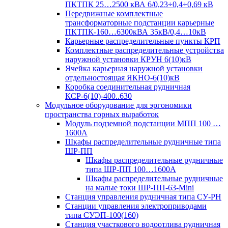
ПКТПК 25…2500 кВА 6/0,23÷0,4÷0,69 кВ
Передвижные комплектные
трансформаторные подстанции карьерные
ПКТПК-160…6300кВА 35кВ/0,4…10кВ
Карьерные распределительные пункты КРП
Комплектные распределительные устройства
наружной установки КРУН 6(10)кВ
Ячейка карьерная наружной установки
отдельностоящая ЯКНО-6(10)кВ
Коробка соединительная рудничная
КСР-6(10)-400..630
Модульное оборудование для эргономики
пространства горных выработок
Модуль подземной подстанции МПП 100 …
1600А
Шкафы распределительные рудничные типа
ШР-ПП
Шкафы распределительные рудничные
типа ШР-ПП 100…1600А
Шкафы распределительные рудничные
на малые токи ШР-ПП-63-Mini
Станция управления рудничная типа СУ-РН
Станции управления электроприводами
типа СУЭП-100(160)
Станция участкового водоотлива рудничная