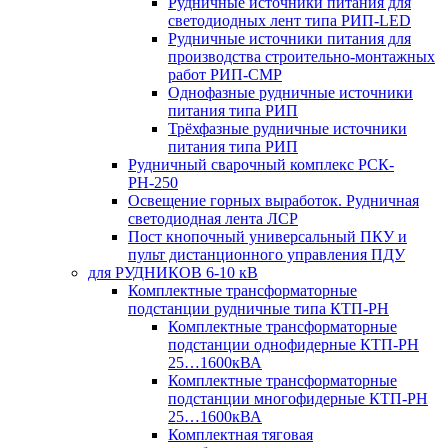
Рудничные источники питания для
светодиодных лент типа РИП-LED
Рудничные источники питания для
производства строительно-монтажных
работ РИП-СМР
Однофазные рудничные источники
питания типа РИП
Трёхфазные рудничные источники
питания типа РИП
Рудничный сварочный комплекс РСК-
РН-250
Освещение горных выработок. Рудничная
светодиодная лента ЛСР
Пост кнопочный универсальный ПКУ и
пульт дистанционного управления ПДУ
для РУДНИКОВ 6-10 кВ
Комплектные трансформаторные
подстанции рудничные типа КТП-РН
Комплектные трансформаторные
подстанции однофидерные КТП-РН
25…1600кВА
Комплектные трансформаторные
подстанции многофидерные КТП-РН
25…1600кВА
Комплектная тяговая