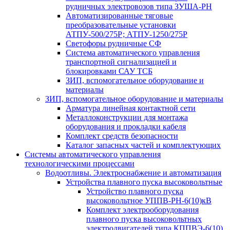
рудничных электровозов типа ЗУША-РН
Автоматизированные тяговые
преобразовательные установки
АТПУ-500/275Р; АТПУ-1250/275Р
Светофоры рудничные СФ
Система автоматического управления
транспортной сигнализацией и
блокировками САУ ТСБ
ЗИП, вспомогательное оборудование и
материалы
ЗИП, вспомогательное оборудование и материалы
Арматура линейная контактной сети
Металлоконструкции для монтажа
оборудования и прокладки кабеля
Комплект средств безопасности
Каталог запасных частей и комплектующих
Системы автоматического управления
технологическими процессами
Водоотливы. Электроснабжение и автоматизация
Устройства плавного пуска высоковольтные
Устройство плавного пуска
высоковольтное УППВ-РН-6(10)кВ
Комплект электрооборудования
плавного пуска высоковольтных
электродвигателей типа КППВЭ-6(10)