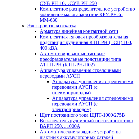
СУВ-РН-10…СУВ-РН-250
Комплектное распределительное устройство
мобильное малогабаритное КРУ-РН-6-
ММ-630
Электровозная откатка
Арматура линейная контактной сети
Комплектная тяговая преобразовательная
подстанция рудничная КТП-РН (ТСП) 160,
400 кВА
Автоматизированные тяговые
преобразовательные подстанции типа
АТПП-РН (КТП-РН-П02)
Аппаратура управления стрелочными
переводами АУСП
Аппаратура управления стрелочными
переводами АУСП (с
пневмоприводом)
Аппаратура управления стрелочными
переводами АУСП (с
электроприводом)
Щит постоянного тока ЩПТ-1000/275В
Выключатель рудничный постоянного тока
ВАРП 250…1000А
Автоматические зарядные устройства
шахтных аккумуляторных батарей