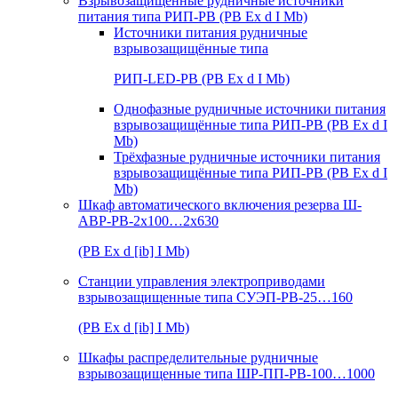
Взрывозащищенные рудничные источники
питания типа РИП-РВ (РВ Ex d I Mb)
Источники питания рудничные
взрывозащищённые типа
РИП-LED-РВ (РВ Ex d I Mb)
Однофазные рудничные источники питания
взрывозащищённые типа РИП-РВ (РВ Ex d I
Mb)
Трёхфазные рудничные источники питания
взрывозащищённые типа РИП-РВ (РВ Ex d I
Mb)
Шкаф автоматического включения резерва Ш-
АВР-РВ-2х100…2х630
(РВ Ex d [ib] I Mb)
Станции управления электроприводами
взрывозащищенные типа СУЭП-РВ-25…160
(РВ Ex d [ib] I Mb)
Шкафы распределительные рудничные
взрывозащищенные типа ШР-ПП-РВ-100…1000