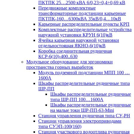
ПКТПК 25…2500 кВА 6/0,23÷0,4÷0,69 кВ
Передвижные комплектные
трансформаторные подстанции карьерные
ПКТПК-160…6300кВА 35кВ/0,4…10кВ
Карьерные распределительные пункты КРП
Комплектные распределительные устройства
наружной установки КРУН 6(10)кВ
Ячейка карьерная наружной установки
отдельностоящая ЯКНО-6(10)кВ
Коробка соединительная рудничная
КСР-6(10)-400..630
Модульное оборудование для эргономики
пространства горных выработок
Модуль подземной подстанции МПП 100 …
1600А
Шкафы распределительные рудничные типа
ШР-ПП
Шкафы распределительные рудничные
типа ШР-ПП 100…1600А
Шкафы распределительные рудничные
на малые токи ШР-ПП-63-Mini
Станция управления рудничная типа СУ-РН
Станции управления электроприводами
типа СУЭП-100(160)
Станция участкового водоотлива рудничная