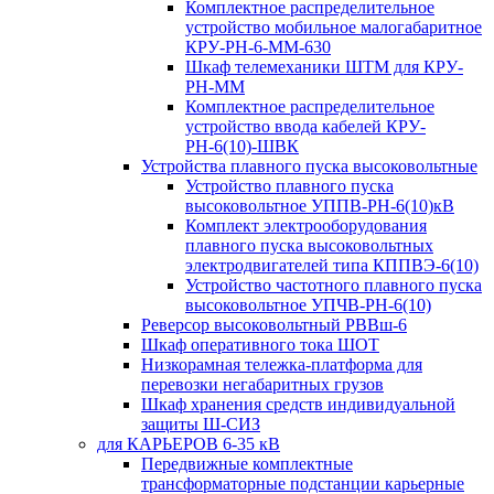
Комплектное распределительное
устройство мобильное малогабаритное
КРУ-РН-6-ММ-630
Шкаф телемеханики ШТМ для КРУ-
РН-ММ
Комплектное распределительное
устройство ввода кабелей КРУ-
РН-6(10)-ШВК
Устройства плавного пуска высоковольтные
Устройство плавного пуска
высоковольтное УППВ-РН-6(10)кВ
Комплект электрооборудования
плавного пуска высоковольтных
электродвигателей типа КППВЭ-6(10)
Устройство частотного плавного пуска
высоковольтное УПЧВ-РН-6(10)
Реверсор высоковольтный РВВш-6
Шкаф оперативного тока ШОТ
Низкорамная тележка-платформа для
перевозки негабаритных грузов
Шкаф хранения средств индивидуальной
защиты Ш-СИЗ
для КАРЬЕРОВ 6-35 кВ
Передвижные комплектные
трансформаторные подстанции карьерные