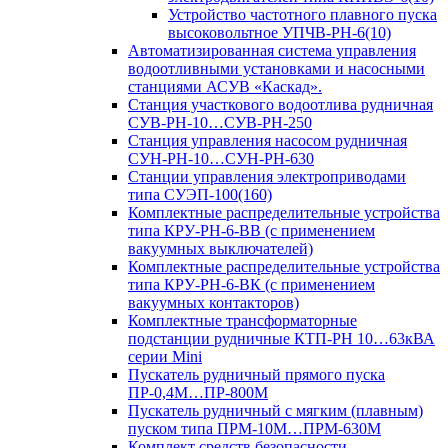
Устройство частотного плавного пуска
высоковольтное УПЧВ-РН-6(10)
Автоматизированная система управления
водоотливными установками и насосными
станциями АСУВ «Каскад».
Станция участкового водоотлива рудничная
СУВ-РН-10…СУВ-РН-250
Станция управления насосом рудничная
СУН-РН-10…СУН-РН-630
Станции управления электроприводами
типа СУЭП-100(160)
Комплектные распределительные устройства
типа КРУ-РН-6-ВВ (с применением
вакуумных выключателей)
Комплектные распределительные устройства
типа КРУ-РН-6-ВК (с применением
вакуумных контакторов)
Комплектные трансформаторные
подстанции рудничные КТП-РН 10…63кВА
серии Mini
Пускатель рудничный прямого пуска
ПР-0,4М…ПР-800М
Пускатель рудничный с мягким (плавным)
пуском типа ПРМ-10М…ПРМ-630М
Комплект средств безопасности