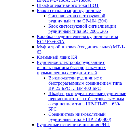
Ш-АВР-2×100А…2×1600А
Шкаф оперативного тока ШОТ
Блоки сигнализации рудничные
Сигнализатор светозвуковой
рудничный типа СР-104 (204)
Блок светозвуковой сигнализации
рудничный типа БС-200…205
Коробка соединительная рудничная типа
КСР 63÷630А
Муфта тройниковая (соединительная) МТ-1-
63
Клеммный ящик КЯ
Рудничное электрооборудование с
использованием быстроразъемных
промышленных соединителей
Выключатели рудничные с
быстроразъемным соединением типа
ВР-25-БРС … ВР-400-БРС
Шкафы распределительные рудничные
переменного тока с быстроразъемным
соединением типа ШР-ПП-63…630-
БРС
Соединитель низковольтный
рудничный типа НШР-250(400)
Рудничные источники питания РИП