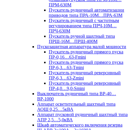
ПРМ-630М
Пускатель рудничный автоматизации
приводов типа ПРА-10М…ПРА-63М
Пускатель рудничный с частотным
регулированием типа ПРЧ-10М…
ПРЧ-630М
Пускатель ручной шахтный типа
ПРШ-16М…ПРШ-400М
Пускозащитная аппаратура малой мощности
Пускатель рудничный прямого пуска
ПР-0,16…63-Fmini
Пускатель рудничный прямого пуска
ПР-6,3…63-Tmini
Пускатель рудничный реверсивный
ПР-6,3…63-Zmini
Пускатель рудничный реверсивный
ПР-4,0…9,0-Smini
Выключатель рудничный типа ВР-40…
ВР-1000
Аппарат осветительный шахтный типа
АОШ 0,25…5кВА
Аппарат пусковой рудничный шахтный типа
АПР 2,5…5,0кВА
Шкаф автоматического включения резерва