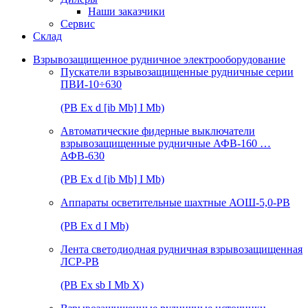
Наши заказчики
Сервис
Склад
Взрывозащищенное рудничное электрооборудование
Пускатели взрывозащищенные рудничные серии
ПВИ-10÷630
(РВ Ex d [ib Mb] I Mb)
Автоматические фидерные выключатели
взрывозащищенные рудничные АФВ-160 …
АФВ-630
(РВ Ex d [ib Mb] I Mb)
Аппараты осветительные шахтные АОШ-5,0-РВ
(РВ Ex d I Mb)
Лента светодиодная рудничная взрывозащищенная
ЛСР-РВ
(РВ Ex sb I Mb Х)