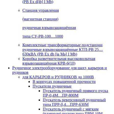
(РВ Ex d[ib] I Mb)
Станция управления
(магнитная станция)
рудничная взрывозащищённая
типа СУ-РВ-100…1000
Комплектные трансформаторные подстанции
рудничные взрывозащищённые КТП-РВ 25…
630кВА (РВ Ex db [ia Ma] I Mb)
Коробка разветвительная высоковольтная
взрывозащищённая КРВ-6(10)
Рудничное электрооборудование для шахт, карьеров и
рудников
для КАРЬЕРОВ и РУДНИКОВ до 1000В
В корпусах повышенной прочности
Пускатели рудничные
Пускатель рудничный прямого пуска
ПР-0,4М…ПР-800М
Пускатель реверсивный рудничный
типа ПРР-0,4…ПРР-630М
Пускатель рудничный с мягким
(плавным) пуском типа ПРМ-10М…