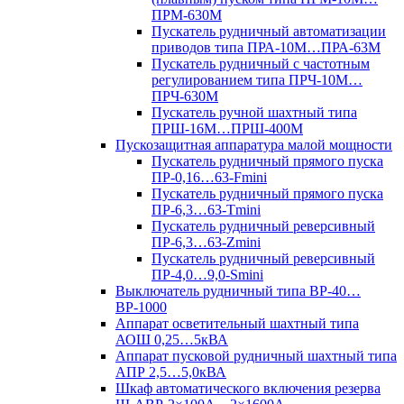
ПРМ-630М
Пускатель рудничный автоматизации
приводов типа ПРА-10М…ПРА-63М
Пускатель рудничный с частотным
регулированием типа ПРЧ-10М…
ПРЧ-630М
Пускатель ручной шахтный типа
ПРШ-16М…ПРШ-400М
Пускозащитная аппаратура малой мощности
Пускатель рудничный прямого пуска
ПР-0,16…63-Fmini
Пускатель рудничный прямого пуска
ПР-6,3…63-Tmini
Пускатель рудничный реверсивный
ПР-6,3…63-Zmini
Пускатель рудничный реверсивный
ПР-4,0…9,0-Smini
Выключатель рудничный типа ВР-40…
ВР-1000
Аппарат осветительный шахтный типа
АОШ 0,25…5кВА
Аппарат пусковой рудничный шахтный типа
АПР 2,5…5,0кВА
Шкаф автоматического включения резерва