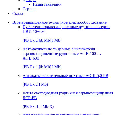
Наши заказчики
Сервис
Склад
Взрывозащищенное рудничное электрооборудование
Пускатели взрывозащищенные рудничные серии
ПВИ-10÷630
(РВ Ex d [ib Mb] I Mb)
Автоматические фидерные выключатели
взрывозащищенные рудничные АФВ-160 …
АФВ-630
(РВ Ex d [ib Mb] I Mb)
Аппараты осветительные шахтные АОШ-5,0-РВ
(РВ Ex d I Mb)
Лента светодиодная рудничная взрывозащищенная
ЛСР-РВ
(РВ Ex sb I Mb Х)