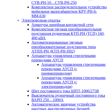
СУВ-РН-10…СУВ-РН-250
Комплектное распределительное устройство
мобильное малогабаритное КРУ-РН-6-
ММ-630
Электровозная откатка
Арматура линейная контактной сети
Комплектная тяговая преобразовательная
подстанция рудничная КТП-РН (ТСП) 160,
400 кВА
Автоматизированные тяговые
преобразовательные подстанции типа
АТПП-РН (КТП-РН-П02)
Аппаратура управления стрелочными
переводами АУСП
Аппаратура управления стрелочными
переводами АУСП (с
пневмоприводом)
Аппаратура управления стрелочными
переводами АУСП (с
электроприводом)
Щит постоянного тока ЩПТ-1000/275В
Выключатель рудничный постоянного тока
ВАРП 250…1000А
Автоматические зарядные устройства
шахтных аккумуляторных батарей