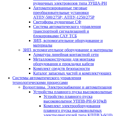
рудничных электровозов типа ЗУША-РН
Автоматизированные тяговые
преобразовательные установки
АТПУ-500/275Р; АТПУ-1250/275Р
Светофоры рудничные СФ
Система автоматического управления
транспортной сигнализацией и
блокировками САУ ТСБ
ЗИП, вспомогательное оборудование и
материалы
ЗИП, вспомогательное оборудование и материалы
Арматура линейная контактной сети
Металлоконструкции для монтажа
оборудования и прокладки кабеля
Комплект средств безопасности
Каталог запасных частей и комплектующих
Системы автоматического управления
технологическими процессами
Водоотливы. Электроснабжение и автоматизация
Устройства плавного пуска высоковольтные
Устройство плавного пуска
высоковольтное УППВ-РН-6(10)кВ
Комплект электрооборудования
плавного пуска высоковольтных
электродвигателей типа КППВЭ-6(10)