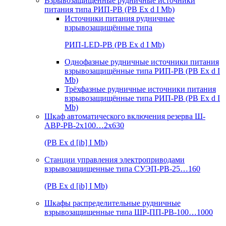
Взрывозащищенные рудничные источники
питания типа РИП-РВ (РВ Ex d I Mb)
Источники питания рудничные
взрывозащищённые типа
РИП-LED-РВ (РВ Ex d I Mb)
Однофазные рудничные источники питания
взрывозащищённые типа РИП-РВ (РВ Ex d I
Mb)
Трёхфазные рудничные источники питания
взрывозащищённые типа РИП-РВ (РВ Ex d I
Mb)
Шкаф автоматического включения резерва Ш-
АВР-РВ-2х100…2х630
(РВ Ex d [ib] I Mb)
Станции управления электроприводами
взрывозащищенные типа СУЭП-РВ-25…160
(РВ Ex d [ib] I Mb)
Шкафы распределительные рудничные
взрывозащищенные типа ШР-ПП-РВ-100…1000