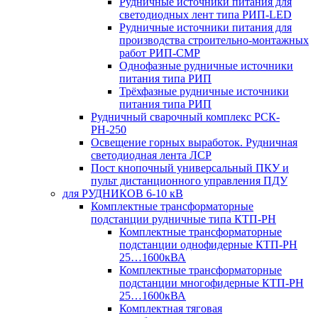
Рудничные источники питания для
светодиодных лент типа РИП-LED
Рудничные источники питания для
производства строительно-монтажных
работ РИП-СМР
Однофазные рудничные источники
питания типа РИП
Трёхфазные рудничные источники
питания типа РИП
Рудничный сварочный комплекс РСК-
РН-250
Освещение горных выработок. Рудничная
светодиодная лента ЛСР
Пост кнопочный универсальный ПКУ и
пульт дистанционного управления ПДУ
для РУДНИКОВ 6-10 кВ
Комплектные трансформаторные
подстанции рудничные типа КТП-РН
Комплектные трансформаторные
подстанции однофидерные КТП-РН
25…1600кВА
Комплектные трансформаторные
подстанции многофидерные КТП-РН
25…1600кВА
Комплектная тяговая