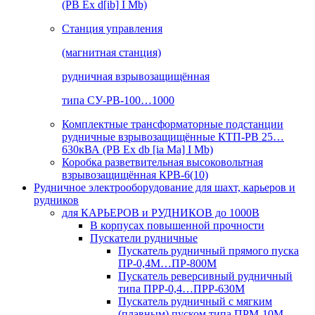
(РВ Ex d[ib] I Mb)
Станция управления
(магнитная станция)
рудничная взрывозащищённая
типа СУ-РВ-100…1000
Комплектные трансформаторные подстанции
рудничные взрывозащищённые КТП-РВ 25…
630кВА (РВ Ex db [ia Ma] I Mb)
Коробка разветвительная высоковольтная
взрывозащищённая КРВ-6(10)
Рудничное электрооборудование для шахт, карьеров и
рудников
для КАРЬЕРОВ и РУДНИКОВ до 1000В
В корпусах повышенной прочности
Пускатели рудничные
Пускатель рудничный прямого пуска
ПР-0,4М…ПР-800М
Пускатель реверсивный рудничный
типа ПРР-0,4…ПРР-630М
Пускатель рудничный с мягким
(плавным) пуском типа ПРМ-10М…