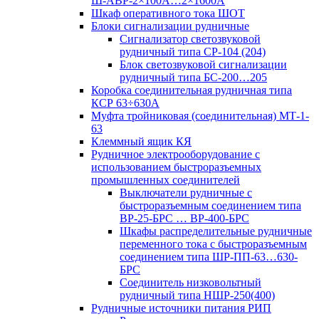
Ш-АВР-2×100А…2×1600А
Шкаф оперативного тока ШОТ
Блоки сигнализации рудничные
Сигнализатор светозвуковой
рудничный типа СР-104 (204)
Блок светозвуковой сигнализации
рудничный типа БС-200…205
Коробка соединительная рудничная типа
КСР 63÷630А
Муфта тройниковая (соединительная) МТ-1-
63
Клеммный ящик КЯ
Рудничное электрооборудование с
использованием быстроразъемных
промышленных соединителей
Выключатели рудничные с
быстроразъемным соединением типа
ВР-25-БРС … ВР-400-БРС
Шкафы распределительные рудничные
переменного тока с быстроразъемным
соединением типа ШР-ПП-63…630-
БРС
Соединитель низковольтный
рудничный типа НШР-250(400)
Рудничные источники питания РИП