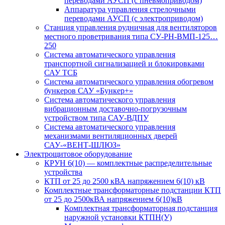
переводами АУСП (с пневмоприводом)
Аппаратура управления стрелочными
переводами АУСП (с электроприводом)
Станция управления рудничная для вентиляторов
местного проветривания типа СУ-РН-ВМП-125…
250
Система автоматического управления
транспортной сигнализацией и блокировками
САУ ТСБ
Система автоматического управления обогревом
бункеров САУ «Бункер+»
Система автоматического управления
вибрационным доставочно-погрузочным
устройством типа САУ-ВДПУ
Система автоматического управления
механизмами вентиляционных дверей
САУ-«ВЕНТ-ШЛЮЗ»
Электрощитовое оборудование
КРУН 6(10) — комплектные распределительные
устройства
КТП от 25 до 2500 кВА напряжением 6(10) кВ
Комплектные трансформаторные подстанции КТП
от 25 до 2500кВА напряжением 6(10)кВ
Комплектная трансформаторная подстанция
наружной установки КТПН(У)