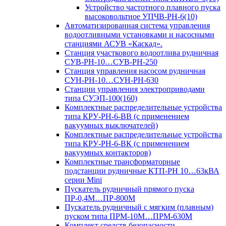
Устройство частотного плавного пуска
высоковольтное УПЧВ-РН-6(10)
Автоматизированная система управления
водоотливными установками и насосными
станциями АСУВ «Каскад».
Станция участкового водоотлива рудничная
СУВ-РН-10…СУВ-РН-250
Станция управления насосом рудничная
СУН-РН-10…СУН-РН-630
Станции управления электроприводами
типа СУЭП-100(160)
Комплектные распределительные устройства
типа КРУ-РН-6-ВВ (с применением
вакуумных выключателей)
Комплектные распределительные устройства
типа КРУ-РН-6-ВК (с применением
вакуумных контакторов)
Комплектные трансформаторные
подстанции рудничные КТП-РН 10…63кВА
серии Mini
Пускатель рудничный прямого пуска
ПР-0,4М…ПР-800М
Пускатель рудничный с мягким (плавным)
пуском типа ПРМ-10М…ПРМ-630М
Комплект средств безопасности