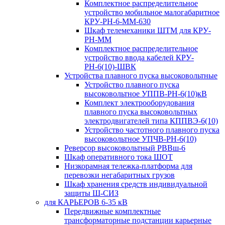
Комплектное распределительное
устройство мобильное малогабаритное
КРУ-РН-6-ММ-630
Шкаф телемеханики ШТМ для КРУ-
РН-ММ
Комплектное распределительное
устройство ввода кабелей КРУ-
РН-6(10)-ШВК
Устройства плавного пуска высоковольтные
Устройство плавного пуска
высоковольтное УППВ-РН-6(10)кВ
Комплект электрооборудования
плавного пуска высоковольтных
электродвигателей типа КППВЭ-6(10)
Устройство частотного плавного пуска
высоковольтное УПЧВ-РН-6(10)
Реверсор высоковольтный РВВш-6
Шкаф оперативного тока ШОТ
Низкорамная тележка-платформа для
перевозки негабаритных грузов
Шкаф хранения средств индивидуальной
защиты Ш-СИЗ
для КАРЬЕРОВ 6-35 кВ
Передвижные комплектные
трансформаторные подстанции карьерные