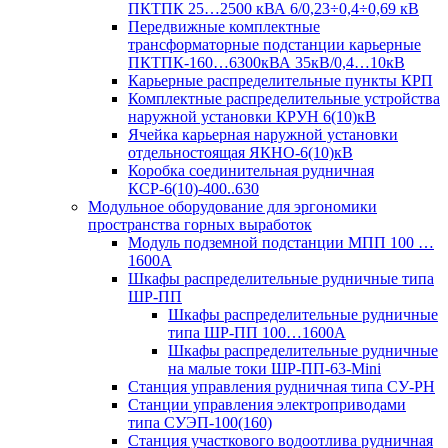
ПКТПК 25…2500 кВА 6/0,23÷0,4÷0,69 кВ
Передвижные комплектные
трансформаторные подстанции карьерные
ПКТПК-160…6300кВА 35кВ/0,4…10кВ
Карьерные распределительные пункты КРП
Комплектные распределительные устройства
наружной установки КРУН 6(10)кВ
Ячейка карьерная наружной установки
отдельностоящая ЯКНО-6(10)кВ
Коробка соединительная рудничная
КСР-6(10)-400..630
Модульное оборудование для эргономики
пространства горных выработок
Модуль подземной подстанции МПП 100 …
1600А
Шкафы распределительные рудничные типа
ШР-ПП
Шкафы распределительные рудничные
типа ШР-ПП 100…1600А
Шкафы распределительные рудничные
на малые токи ШР-ПП-63-Mini
Станция управления рудничная типа СУ-РН
Станции управления электроприводами
типа СУЭП-100(160)
Станция участкового водоотлива рудничная