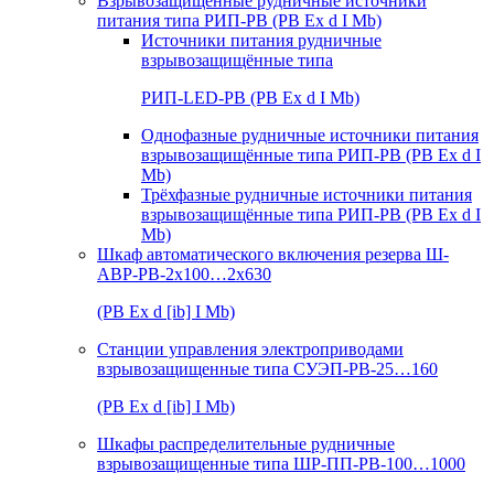
Взрывозащищенные рудничные источники
питания типа РИП-РВ (РВ Ex d I Mb)
Источники питания рудничные
взрывозащищённые типа
РИП-LED-РВ (РВ Ex d I Mb)
Однофазные рудничные источники питания
взрывозащищённые типа РИП-РВ (РВ Ex d I
Mb)
Трёхфазные рудничные источники питания
взрывозащищённые типа РИП-РВ (РВ Ex d I
Mb)
Шкаф автоматического включения резерва Ш-
АВР-РВ-2х100…2х630
(РВ Ex d [ib] I Mb)
Станции управления электроприводами
взрывозащищенные типа СУЭП-РВ-25…160
(РВ Ex d [ib] I Mb)
Шкафы распределительные рудничные
взрывозащищенные типа ШР-ПП-РВ-100…1000