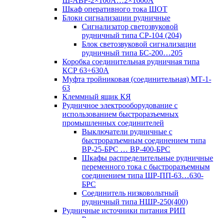
Ш-АВР-2×100А…2×1600А
Шкаф оперативного тока ШОТ
Блоки сигнализации рудничные
Сигнализатор светозвуковой
рудничный типа СР-104 (204)
Блок светозвуковой сигнализации
рудничный типа БС-200…205
Коробка соединительная рудничная типа
КСР 63÷630А
Муфта тройниковая (соединительная) МТ-1-
63
Клеммный ящик КЯ
Рудничное электрооборудование с
использованием быстроразъемных
промышленных соединителей
Выключатели рудничные с
быстроразъемным соединением типа
ВР-25-БРС … ВР-400-БРС
Шкафы распределительные рудничные
переменного тока с быстроразъемным
соединением типа ШР-ПП-63…630-
БРС
Соединитель низковольтный
рудничный типа НШР-250(400)
Рудничные источники питания РИП