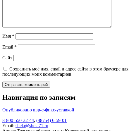
Имя
*
Email
*
Сайт
Сохранить моё имя, email и адрес сайта в этом браузере для
последующих моих комментариев.
Навигация по записям
Опубликовано в
вр-с-фикс-уставкой
8-800-550-32-44
,
(48754) 6-59-01
Email:
shela@shela71.ru
Адрес:
Тульская область, м.р-н Киреевский, г.п. город