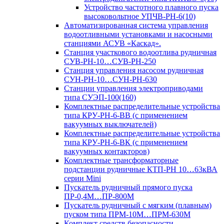
Устройство частотного плавного пуска
высоковольтное УПЧВ-РН-6(10)
Автоматизированная система управления
водоотливными установками и насосными
станциями АСУВ «Каскад».
Станция участкового водоотлива рудничная
СУВ-РН-10…СУВ-РН-250
Станция управления насосом рудничная
СУН-РН-10…СУН-РН-630
Станции управления электроприводами
типа СУЭП-100(160)
Комплектные распределительные устройства
типа КРУ-РН-6-ВВ (с применением
вакуумных выключателей)
Комплектные распределительные устройства
типа КРУ-РН-6-ВК (с применением
вакуумных контакторов)
Комплектные трансформаторные
подстанции рудничные КТП-РН 10…63кВА
серии Mini
Пускатель рудничный прямого пуска
ПР-0,4М…ПР-800М
Пускатель рудничный с мягким (плавным)
пуском типа ПРМ-10М…ПРМ-630М
Комплект средств безопасности