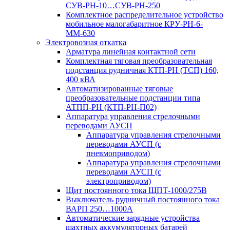
СУВ-РН-10…СУВ-РН-250
Комплектное распределительное устройство
мобильное малогабаритное КРУ-РН-6-
ММ-630
Электровозная откатка
Арматура линейная контактной сети
Комплектная тяговая преобразовательная
подстанция рудничная КТП-РН (ТСП) 160,
400 кВА
Автоматизированные тяговые
преобразовательные подстанции типа
АТПП-РН (КТП-РН-П02)
Аппаратура управления стрелочными
переводами АУСП
Аппаратура управления стрелочными
переводами АУСП (с
пневмоприводом)
Аппаратура управления стрелочными
переводами АУСП (с
электроприводом)
Щит постоянного тока ЩПТ-1000/275В
Выключатель рудничный постоянного тока
ВАРП 250…1000А
Автоматические зарядные устройства
шахтных аккумуляторных батарей