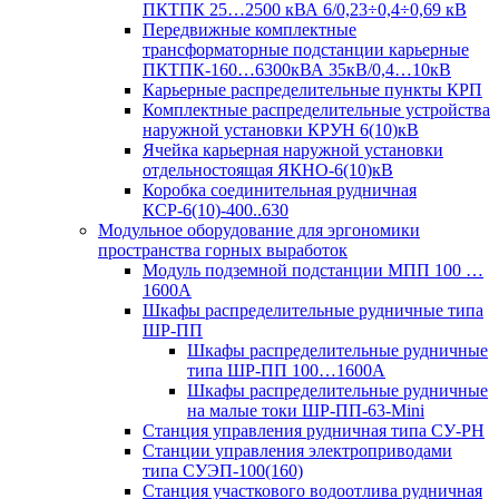
ПКТПК 25…2500 кВА 6/0,23÷0,4÷0,69 кВ
Передвижные комплектные
трансформаторные подстанции карьерные
ПКТПК-160…6300кВА 35кВ/0,4…10кВ
Карьерные распределительные пункты КРП
Комплектные распределительные устройства
наружной установки КРУН 6(10)кВ
Ячейка карьерная наружной установки
отдельностоящая ЯКНО-6(10)кВ
Коробка соединительная рудничная
КСР-6(10)-400..630
Модульное оборудование для эргономики
пространства горных выработок
Модуль подземной подстанции МПП 100 …
1600А
Шкафы распределительные рудничные типа
ШР-ПП
Шкафы распределительные рудничные
типа ШР-ПП 100…1600А
Шкафы распределительные рудничные
на малые токи ШР-ПП-63-Mini
Станция управления рудничная типа СУ-РН
Станции управления электроприводами
типа СУЭП-100(160)
Станция участкового водоотлива рудничная