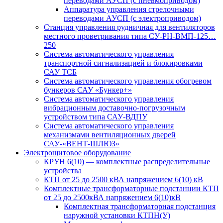
переводами АУСП (с пневмоприводом)
Аппаратура управления стрелочными
переводами АУСП (с электроприводом)
Станция управления рудничная для вентиляторов
местного проветривания типа СУ-РН-ВМП-125…
250
Система автоматического управления
транспортной сигнализацией и блокировками
САУ ТСБ
Система автоматического управления обогревом
бункеров САУ «Бункер+»
Система автоматического управления
вибрационным доставочно-погрузочным
устройством типа САУ-ВДПУ
Система автоматического управления
механизмами вентиляционных дверей
САУ-«ВЕНТ-ШЛЮЗ»
Электрощитовое оборудование
КРУН 6(10) — комплектные распределительные
устройства
КТП от 25 до 2500 кВА напряжением 6(10) кВ
Комплектные трансформаторные подстанции КТП
от 25 до 2500кВА напряжением 6(10)кВ
Комплектная трансформаторная подстанция
наружной установки КТПН(У)