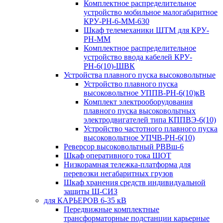
Комплектное распределительное
устройство мобильное малогабаритное
КРУ-РН-6-ММ-630
Шкаф телемеханики ШТМ для КРУ-
РН-ММ
Комплектное распределительное
устройство ввода кабелей КРУ-
РН-6(10)-ШВК
Устройства плавного пуска высоковольтные
Устройство плавного пуска
высоковольтное УППВ-РН-6(10)кВ
Комплект электрооборудования
плавного пуска высоковольтных
электродвигателей типа КППВЭ-6(10)
Устройство частотного плавного пуска
высоковольтное УПЧВ-РН-6(10)
Реверсор высоковольтный РВВш-6
Шкаф оперативного тока ШОТ
Низкорамная тележка-платформа для
перевозки негабаритных грузов
Шкаф хранения средств индивидуальной
защиты Ш-СИЗ
для КАРЬЕРОВ 6-35 кВ
Передвижные комплектные
трансформаторные подстанции карьерные