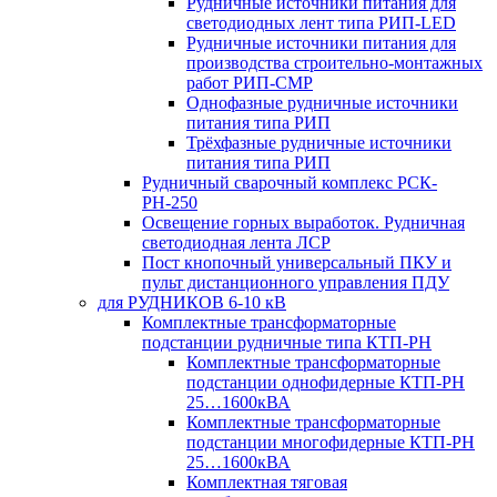
Рудничные источники питания для
светодиодных лент типа РИП-LED
Рудничные источники питания для
производства строительно-монтажных
работ РИП-СМР
Однофазные рудничные источники
питания типа РИП
Трёхфазные рудничные источники
питания типа РИП
Рудничный сварочный комплекс РСК-
РН-250
Освещение горных выработок. Рудничная
светодиодная лента ЛСР
Пост кнопочный универсальный ПКУ и
пульт дистанционного управления ПДУ
для РУДНИКОВ 6-10 кВ
Комплектные трансформаторные
подстанции рудничные типа КТП-РН
Комплектные трансформаторные
подстанции однофидерные КТП-РН
25…1600кВА
Комплектные трансформаторные
подстанции многофидерные КТП-РН
25…1600кВА
Комплектная тяговая