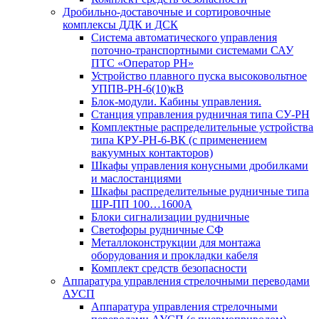
Дробильно-доставочные и сортировочные
комплексы ДДК и ДСК
Система автоматического управления
поточно-транспортными системами САУ
ПТС «Оператор РН»
Устройство плавного пуска высоковольтное
УППВ-РН-6(10)кВ
Блок-модули. Кабины управления.
Станция управления рудничная типа СУ-РН
Комплектные распределительные устройства
типа КРУ-РН-6-ВК (с применением
вакуумных контакторов)
Шкафы управления конусными дробилками
и маслостанциями
Шкафы распределительные рудничные типа
ШР-ПП 100…1600А
Блоки сигнализации рудничные
Светофоры рудничные СФ
Металлоконструкции для монтажа
оборудования и прокладки кабеля
Комплект средств безопасности
Аппаратура управления стрелочными переводами
АУСП
Аппаратура управления стрелочными