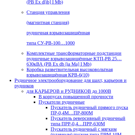
(РВ Ex d[ib] I Mb)
Станция управления
(магнитная станция)
рудничная взрывозащищённая
типа СУ-РВ-100…1000
Комплектные трансформаторные подстанции
рудничные взрывозащищённые КТП-РВ 25…
630кВА (РВ Ex db [ia Ma] I Mb)
Коробка разветвительная высоковольтная
взрывозащищённая КРВ-6(10)
Рудничное электрооборудование для шахт, карьеров и
рудников
для КАРЬЕРОВ и РУДНИКОВ до 1000В
В корпусах повышенной прочности
Пускатели рудничные
Пускатель рудничный прямого пуска
ПР-0,4М…ПР-800М
Пускатель реверсивный рудничный
типа ПРР-0,4…ПРР-630М
Пускатель рудничный с мягким
(плавным) пуском типа ПРМ-10М…