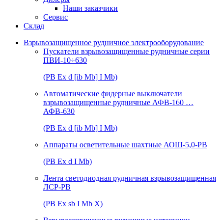
Наши заказчики
Сервис
Склад
Взрывозащищенное рудничное электрооборудование
Пускатели взрывозащищенные рудничные серии
ПВИ-10÷630
(РВ Ex d [ib Mb] I Mb)
Автоматические фидерные выключатели
взрывозащищенные рудничные АФВ-160 …
АФВ-630
(РВ Ex d [ib Mb] I Mb)
Аппараты осветительные шахтные АОШ-5,0-РВ
(РВ Ex d I Mb)
Лента светодиодная рудничная взрывозащищенная
ЛСР-РВ
(РВ Ex sb I Mb Х)