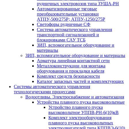
рудничных электровозов типа ЗУША-РН
Автоматизированные тяговые
преобразовательные установки
АТПУ-500/275Р; АТПУ-1250/275Р
Светофоры рудничные СФ
Система автоматического управления
транспортной сигнализацией и
блокировками САУ ТСБ
ЗИП, вспомогательное оборудование и
материалы
ЗИП, вспомогательное оборудование и материалы
Арматура линейная контактной сети
Металлоконструкции для монтажа
оборудования и прокладки кабеля
Комплект средств безопасности
Каталог запасных частей и комплектующих
Системы автоматического управления
технологическими процессами
Водоотливы. Электроснабжение и автоматизация
Устройства плавного пуска высоковольтные
Устройство плавного пуска
высоковольтное УППВ-РН-6(10)кВ
Комплект электрооборудования
плавного пуска высоковольтных
электродвигателей типа КППВЭ-6(10)