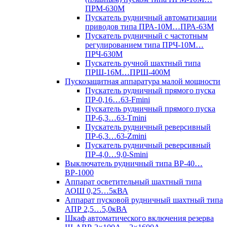
ПРМ-630М
Пускатель рудничный автоматизации
приводов типа ПРА-10М…ПРА-63М
Пускатель рудничный с частотным
регулированием типа ПРЧ-10М…
ПРЧ-630М
Пускатель ручной шахтный типа
ПРШ-16М…ПРШ-400М
Пускозащитная аппаратура малой мощности
Пускатель рудничный прямого пуска
ПР-0,16…63-Fmini
Пускатель рудничный прямого пуска
ПР-6,3…63-Tmini
Пускатель рудничный реверсивный
ПР-6,3…63-Zmini
Пускатель рудничный реверсивный
ПР-4,0…9,0-Smini
Выключатель рудничный типа ВР-40…
ВР-1000
Аппарат осветительный шахтный типа
АОШ 0,25…5кВА
Аппарат пусковой рудничный шахтный типа
АПР 2,5…5,0кВА
Шкаф автоматического включения резерва