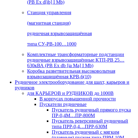
(РВ Ex d[ib] I Mb)
Станция управления
(магнитная станция)
рудничная взрывозащищённая
типа СУ-РВ-100…1000
Комплектные трансформаторные подстанции
рудничные взрывозащищённые КТП-РВ 25…
630кВА (РВ Ex db [ia Ma] I Mb)
Коробка разветвительная высоковольтная
взрывозащищённая КРВ-6(10)
Рудничное электрооборудование для шахт, карьеров и
рудников
для КАРЬЕРОВ и РУДНИКОВ до 1000В
В корпусах повышенной прочности
Пускатели рудничные
Пускатель рудничный прямого пуска
ПР-0,4М…ПР-800М
Пускатель реверсивный рудничный
типа ПРР-0,4…ПРР-630М
Пускатель рудничный с мягким
(плавным) пуском типа ПРМ-10М…