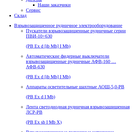
Наши заказчики
Сервис
Склад
Взрывозащищенное рудничное электрооборудование
Пускатели взрывозащищенные рудничные серии
ПВИ-10÷630
(РВ Ex d [ib Mb] I Mb)
Автоматические фидерные выключатели
взрывозащищенные рудничные АФВ-160 …
АФВ-630
(РВ Ex d [ib Mb] I Mb)
Аппараты осветительные шахтные АОШ-5,0-РВ
(РВ Ex d I Mb)
Лента светодиодная рудничная взрывозащищенная
ЛСР-РВ
(РВ Ex sb I Mb Х)