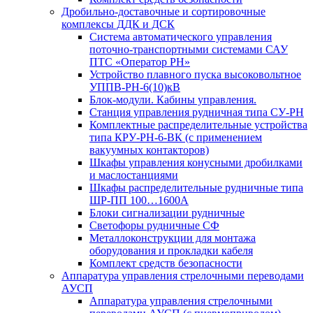
Дробильно-доставочные и сортировочные
комплексы ДДК и ДСК
Система автоматического управления
поточно-транспортными системами САУ
ПТС «Оператор РН»
Устройство плавного пуска высоковольтное
УППВ-РН-6(10)кВ
Блок-модули. Кабины управления.
Станция управления рудничная типа СУ-РН
Комплектные распределительные устройства
типа КРУ-РН-6-ВК (с применением
вакуумных контакторов)
Шкафы управления конусными дробилками
и маслостанциями
Шкафы распределительные рудничные типа
ШР-ПП 100…1600А
Блоки сигнализации рудничные
Светофоры рудничные СФ
Металлоконструкции для монтажа
оборудования и прокладки кабеля
Комплект средств безопасности
Аппаратура управления стрелочными переводами
АУСП
Аппаратура управления стрелочными