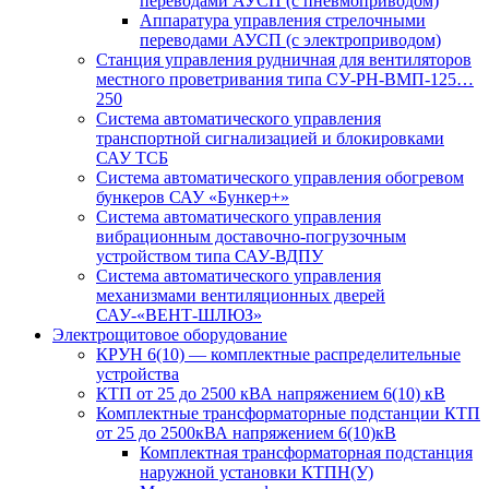
переводами АУСП (с пневмоприводом)
Аппаратура управления стрелочными
переводами АУСП (с электроприводом)
Станция управления рудничная для вентиляторов
местного проветривания типа СУ-РН-ВМП-125…
250
Система автоматического управления
транспортной сигнализацией и блокировками
САУ ТСБ
Система автоматического управления обогревом
бункеров САУ «Бункер+»
Система автоматического управления
вибрационным доставочно-погрузочным
устройством типа САУ-ВДПУ
Система автоматического управления
механизмами вентиляционных дверей
САУ-«ВЕНТ-ШЛЮЗ»
Электрощитовое оборудование
КРУН 6(10) — комплектные распределительные
устройства
КТП от 25 до 2500 кВА напряжением 6(10) кВ
Комплектные трансформаторные подстанции КТП
от 25 до 2500кВА напряжением 6(10)кВ
Комплектная трансформаторная подстанция
наружной установки КТПН(У)