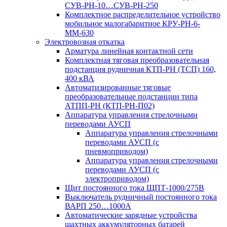
СУВ-РН-10…СУВ-РН-250
Комплектное распределительное устройство
мобильное малогабаритное КРУ-РН-6-
ММ-630
Электровозная откатка
Арматура линейная контактной сети
Комплектная тяговая преобразовательная
подстанция рудничная КТП-РН (ТСП) 160,
400 кВА
Автоматизированные тяговые
преобразовательные подстанции типа
АТПП-РН (КТП-РН-П02)
Аппаратура управления стрелочными
переводами АУСП
Аппаратура управления стрелочными
переводами АУСП (с
пневмоприводом)
Аппаратура управления стрелочными
переводами АУСП (с
электроприводом)
Щит постоянного тока ЩПТ-1000/275В
Выключатель рудничный постоянного тока
ВАРП 250…1000А
Автоматические зарядные устройства
шахтных аккумуляторных батарей