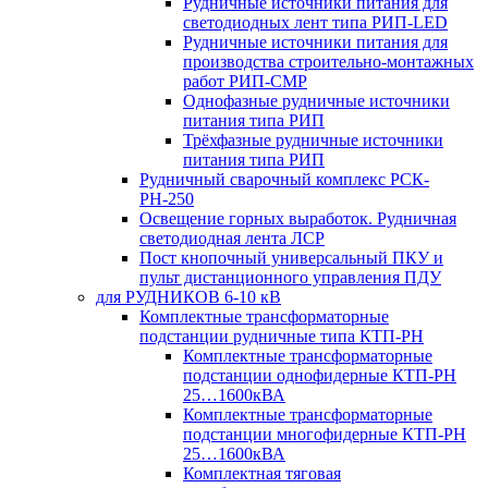
Рудничные источники питания для
светодиодных лент типа РИП-LED
Рудничные источники питания для
производства строительно-монтажных
работ РИП-СМР
Однофазные рудничные источники
питания типа РИП
Трёхфазные рудничные источники
питания типа РИП
Рудничный сварочный комплекс РСК-
РН-250
Освещение горных выработок. Рудничная
светодиодная лента ЛСР
Пост кнопочный универсальный ПКУ и
пульт дистанционного управления ПДУ
для РУДНИКОВ 6-10 кВ
Комплектные трансформаторные
подстанции рудничные типа КТП-РН
Комплектные трансформаторные
подстанции однофидерные КТП-РН
25…1600кВА
Комплектные трансформаторные
подстанции многофидерные КТП-РН
25…1600кВА
Комплектная тяговая