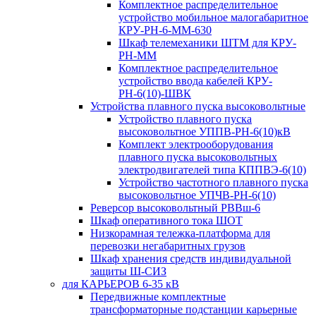
Комплектное распределительное
устройство мобильное малогабаритное
КРУ-РН-6-ММ-630
Шкаф телемеханики ШТМ для КРУ-
РН-ММ
Комплектное распределительное
устройство ввода кабелей КРУ-
РН-6(10)-ШВК
Устройства плавного пуска высоковольтные
Устройство плавного пуска
высоковольтное УППВ-РН-6(10)кВ
Комплект электрооборудования
плавного пуска высоковольтных
электродвигателей типа КППВЭ-6(10)
Устройство частотного плавного пуска
высоковольтное УПЧВ-РН-6(10)
Реверсор высоковольтный РВВш-6
Шкаф оперативного тока ШОТ
Низкорамная тележка-платформа для
перевозки негабаритных грузов
Шкаф хранения средств индивидуальной
защиты Ш-СИЗ
для КАРЬЕРОВ 6-35 кВ
Передвижные комплектные
трансформаторные подстанции карьерные