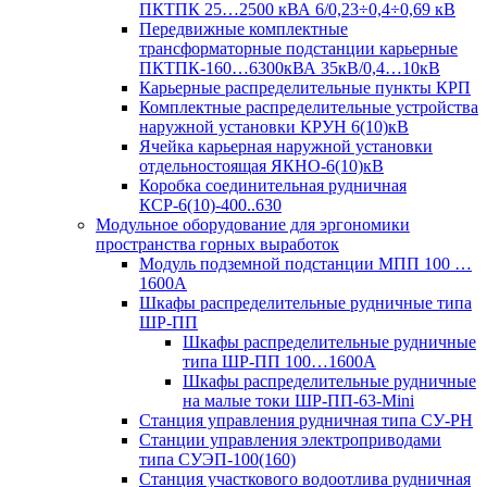
ПКТПК 25…2500 кВА 6/0,23÷0,4÷0,69 кВ
Передвижные комплектные
трансформаторные подстанции карьерные
ПКТПК-160…6300кВА 35кВ/0,4…10кВ
Карьерные распределительные пункты КРП
Комплектные распределительные устройства
наружной установки КРУН 6(10)кВ
Ячейка карьерная наружной установки
отдельностоящая ЯКНО-6(10)кВ
Коробка соединительная рудничная
КСР-6(10)-400..630
Модульное оборудование для эргономики
пространства горных выработок
Модуль подземной подстанции МПП 100 …
1600А
Шкафы распределительные рудничные типа
ШР-ПП
Шкафы распределительные рудничные
типа ШР-ПП 100…1600А
Шкафы распределительные рудничные
на малые токи ШР-ПП-63-Mini
Станция управления рудничная типа СУ-РН
Станции управления электроприводами
типа СУЭП-100(160)
Станция участкового водоотлива рудничная