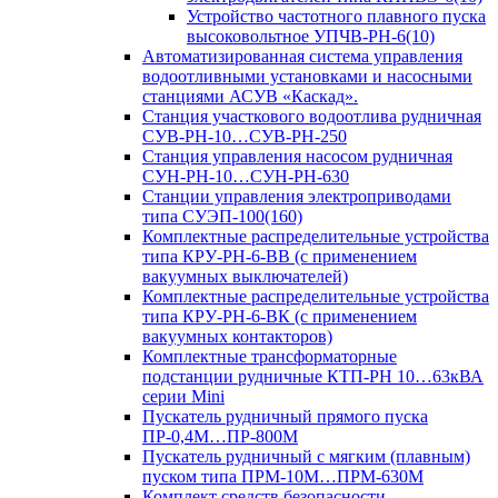
Устройство частотного плавного пуска
высоковольтное УПЧВ-РН-6(10)
Автоматизированная система управления
водоотливными установками и насосными
станциями АСУВ «Каскад».
Станция участкового водоотлива рудничная
СУВ-РН-10…СУВ-РН-250
Станция управления насосом рудничная
СУН-РН-10…СУН-РН-630
Станции управления электроприводами
типа СУЭП-100(160)
Комплектные распределительные устройства
типа КРУ-РН-6-ВВ (с применением
вакуумных выключателей)
Комплектные распределительные устройства
типа КРУ-РН-6-ВК (с применением
вакуумных контакторов)
Комплектные трансформаторные
подстанции рудничные КТП-РН 10…63кВА
серии Mini
Пускатель рудничный прямого пуска
ПР-0,4М…ПР-800М
Пускатель рудничный с мягким (плавным)
пуском типа ПРМ-10М…ПРМ-630М
Комплект средств безопасности