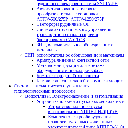
рудничных электровозов типа ЗУША-РН
Автоматизированные тяговые
преобразовательные установки
АТПУ-500/275Р; АТПУ-1250/275Р
Светофоры рудничные СФ
Система автоматического управления
транспортной сигнализацией и
блокировками САУ ТСБ
ЗИП, вспомогательное оборудование и
материалы
ЗИП, вспомогательное оборудование и материалы
Арматура линейная контактной сети
Металлоконструкции для монтажа
оборудования и прокладки кабеля
Комплект средств безопасности
Каталог запасных частей и комплектующих
Системы автоматического управления
технологическими процессами
Водоотливы. Электроснабжение и автоматизация
Устройства плавного пуска высоковольтные
Устройство плавного пуска
высоковольтное УППВ-РН-6(10)кВ
Комплект электрооборудования
плавного пуска высоковольтных
электродвигателей типа КППВЭ-6(10)