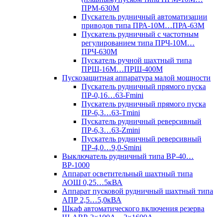
ПРМ-630М
Пускатель рудничный автоматизации
приводов типа ПРА-10М…ПРА-63М
Пускатель рудничный с частотным
регулированием типа ПРЧ-10М…
ПРЧ-630М
Пускатель ручной шахтный типа
ПРШ-16М…ПРШ-400М
Пускозащитная аппаратура малой мощности
Пускатель рудничный прямого пуска
ПР-0,16…63-Fmini
Пускатель рудничный прямого пуска
ПР-6,3…63-Tmini
Пускатель рудничный реверсивный
ПР-6,3…63-Zmini
Пускатель рудничный реверсивный
ПР-4,0…9,0-Smini
Выключатель рудничный типа ВР-40…
ВР-1000
Аппарат осветительный шахтный типа
АОШ 0,25…5кВА
Аппарат пусковой рудничный шахтный типа
АПР 2,5…5,0кВА
Шкаф автоматического включения резерва