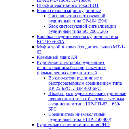
Ш-АВР-2×100А…2×1600А
Шкаф оперативного тока ШОТ
Блоки сигнализации рудничные
Сигнализатор светозвуковой
рудничный типа СР-104 (204)
Блок светозвуковой сигнализации
рудничный типа БС-200…205
Коробка соединительная рудничная типа
КСР 63÷630А
Муфта тройниковая (соединительная) МТ-1-
63
Клеммный ящик КЯ
Рудничное электрооборудование с
использованием быстроразъемных
промышленных соединителей
Выключатели рудничные с
быстроразъемным соединением типа
ВР-25-БРС … ВР-400-БРС
Шкафы распределительные рудничные
переменного тока с быстроразъемным
соединением типа ШР-ПП-63…630-
БРС
Соединитель низковольтный
рудничный типа НШР-250(400)
Рудничные источники питания РИП