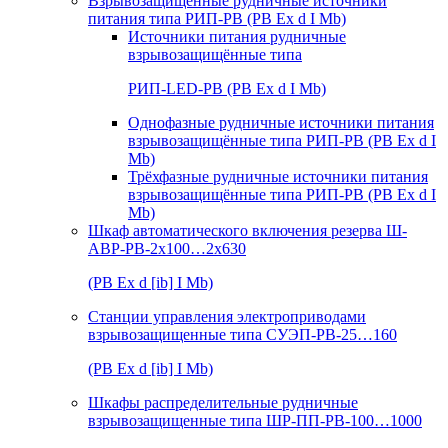
Взрывозащищенные рудничные источники
питания типа РИП-РВ (РВ Ex d I Mb)
Источники питания рудничные
взрывозащищённые типа
РИП-LED-РВ (РВ Ex d I Mb)
Однофазные рудничные источники питания
взрывозащищённые типа РИП-РВ (РВ Ex d I
Mb)
Трёхфазные рудничные источники питания
взрывозащищённые типа РИП-РВ (РВ Ex d I
Mb)
Шкаф автоматического включения резерва Ш-
АВР-РВ-2х100…2х630
(РВ Ex d [ib] I Mb)
Станции управления электроприводами
взрывозащищенные типа СУЭП-РВ-25…160
(РВ Ex d [ib] I Mb)
Шкафы распределительные рудничные
взрывозащищенные типа ШР-ПП-РВ-100…1000