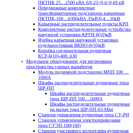
ПКТПК 25…2500 кВА 6/0,23÷0,4÷0,69 кВ
Передвижные комплектные
трансформаторные подстанции карьерные
ПКТПК-160…6300кВА 35кВ/0,4…10кВ
Карьерные распределительные пункты КРП
Комплектные распределительные устройства
наружной установки КРУН 6(10)кВ
Ячейка карьерная наружной установки
отдельностоящая ЯКНО-6(10)кВ
Коробка соединительная рудничная
КСР-6(10)-400..630
Модульное оборудование для эргономики
пространства горных выработок
Модуль подземной подстанции МПП 100 …
1600А
Шкафы распределительные рудничные типа
ШР-ПП
Шкафы распределительные рудничные
типа ШР-ПП 100…1600А
Шкафы распределительные рудничные
на малые токи ШР-ПП-63-Mini
Станция управления рудничная типа СУ-РН
Станции управления электроприводами
типа СУЭП-100(160)
Станция участкового водоотлива рудничная