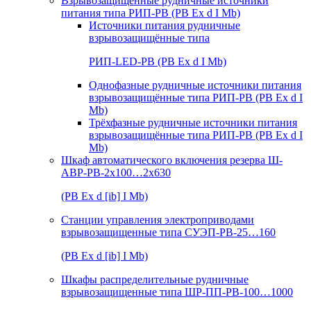
Взрывозащищенные рудничные источники
питания типа РИП-РВ (РВ Ex d I Mb)
Источники питания рудничные
взрывозащищённые типа
РИП-LED-РВ (РВ Ex d I Mb)
Однофазные рудничные источники питания
взрывозащищённые типа РИП-РВ (РВ Ex d I
Mb)
Трёхфазные рудничные источники питания
взрывозащищённые типа РИП-РВ (РВ Ex d I
Mb)
Шкаф автоматического включения резерва Ш-
АВР-РВ-2х100…2х630
(РВ Ex d [ib] I Mb)
Станции управления электроприводами
взрывозащищенные типа СУЭП-РВ-25…160
(РВ Ex d [ib] I Mb)
Шкафы распределительные рудничные
взрывозащищенные типа ШР-ПП-РВ-100…1000