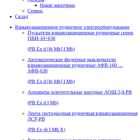
Наши заказчики
Сервис
Склад
Взрывозащищенное рудничное электрооборудование
Пускатели взрывозащищенные рудничные серии
ПВИ-10÷630
(РВ Ex d [ib Mb] I Mb)
Автоматические фидерные выключатели
взрывозащищенные рудничные АФВ-160 …
АФВ-630
(РВ Ex d [ib Mb] I Mb)
Аппараты осветительные шахтные АОШ-5,0-РВ
(РВ Ex d I Mb)
Лента светодиодная рудничная взрывозащищенная
ЛСР-РВ
(РВ Ex sb I Mb Х)