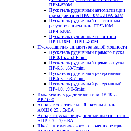
ПРМ-630М
Пускатель рудничный автоматизации
приводов типа ПРА-10М…ПРА-63М
Пускатель рудничный с частотным
регулированием типа ПРЧ-10М…
ПРЧ-630М
Пускатель ручной шахтный типа
ПРШ-16М…ПРШ-400М
Пускозащитная аппаратура малой мощности
Пускатель рудничный прямого пуска
ПР-0,16…63-Fmini
Пускатель рудничный прямого пуска
ПР-6,3…63-Tmini
Пускатель рудничный реверсивный
ПР-6,3…63-Zmini
Пускатель рудничный реверсивный
ПР-4,0…9,0-Smini
Выключатель рудничный типа ВР-40…
ВР-1000
Аппарат осветительный шахтный типа
АОШ 0,25…5кВА
Аппарат пусковой рудничный шахтный типа
АПР 2,5…5,0кВА
Шкаф автоматического включения резерва