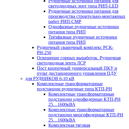
Рудничные источники питания для
светодиодных лент типа РИП-LED
Рудничные источники питания для
производства строительно-монтажных
работ РИП-СМР
Однофазные рудничные источники
питания типа РИП
Трёхфазные рудничные источники
питания типа РИП
Рудничный сварочный комплекс РСК-
РН-250
Освещение горных выработок. Рудничная
светодиодная лента ЛСР
Пост кнопочный универсальный ПКУ и
пульт дистанционного управления ПДУ
для РУДНИКОВ 6-10 кВ
Комплектные трансформаторные
подстанции рудничные типа КТП-РН
Комплектные трансформаторные
подстанции однофидерные КТП-РН
25…1600кВА
Комплектные трансформаторные
подстанции многофидерные КТП-РН
25…1600кВА
Комплектная тяговая