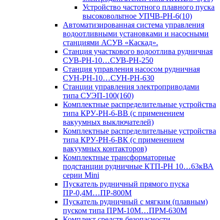
Устройство частотного плавного пуска
высоковольтное УПЧВ-РН-6(10)
Автоматизированная система управления
водоотливными установками и насосными
станциями АСУВ «Каскад».
Станция участкового водоотлива рудничная
СУВ-РН-10…СУВ-РН-250
Станция управления насосом рудничная
СУН-РН-10…СУН-РН-630
Станции управления электроприводами
типа СУЭП-100(160)
Комплектные распределительные устройства
типа КРУ-РН-6-ВВ (с применением
вакуумных выключателей)
Комплектные распределительные устройства
типа КРУ-РН-6-ВК (с применением
вакуумных контакторов)
Комплектные трансформаторные
подстанции рудничные КТП-РН 10…63кВА
серии Mini
Пускатель рудничный прямого пуска
ПР-0,4М…ПР-800М
Пускатель рудничный с мягким (плавным)
пуском типа ПРМ-10М…ПРМ-630М
Комплект средств безопасности