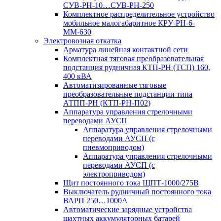
СУВ-РН-10…СУВ-РН-250
Комплектное распределительное устройство
мобильное малогабаритное КРУ-РН-6-
ММ-630
Электровозная откатка
Арматура линейная контактной сети
Комплектная тяговая преобразовательная
подстанция рудничная КТП-РН (ТСП) 160,
400 кВА
Автоматизированные тяговые
преобразовательные подстанции типа
АТПП-РН (КТП-РН-П02)
Аппаратура управления стрелочными
переводами АУСП
Аппаратура управления стрелочными
переводами АУСП (с
пневмоприводом)
Аппаратура управления стрелочными
переводами АУСП (с
электроприводом)
Щит постоянного тока ЩПТ-1000/275В
Выключатель рудничный постоянного тока
ВАРП 250…1000А
Автоматические зарядные устройства
шахтных аккумуляторных батарей