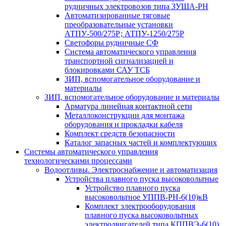
рудничных электровозов типа ЗУША-РН
Автоматизированные тяговые
преобразовательные установки
АТПУ-500/275Р; АТПУ-1250/275Р
Светофоры рудничные СФ
Система автоматического управления
транспортной сигнализацией и
блокировками САУ ТСБ
ЗИП, вспомогательное оборудование и
материалы
ЗИП, вспомогательное оборудование и материалы
Арматура линейная контактной сети
Металлоконструкции для монтажа
оборудования и прокладки кабеля
Комплект средств безопасности
Каталог запасных частей и комплектующих
Системы автоматического управления
технологическими процессами
Водоотливы. Электроснабжение и автоматизация
Устройства плавного пуска высоковольтные
Устройство плавного пуска
высоковольтное УППВ-РН-6(10)кВ
Комплект электрооборудования
плавного пуска высоковольтных
электродвигателей типа КППВЭ-6(10)