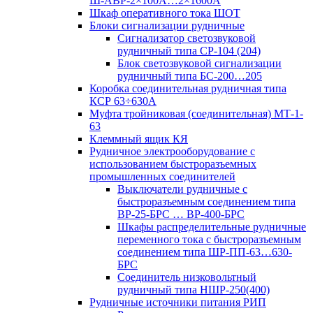
Ш-АВР-2×100А…2×1600А
Шкаф оперативного тока ШОТ
Блоки сигнализации рудничные
Сигнализатор светозвуковой
рудничный типа СР-104 (204)
Блок светозвуковой сигнализации
рудничный типа БС-200…205
Коробка соединительная рудничная типа
КСР 63÷630А
Муфта тройниковая (соединительная) МТ-1-
63
Клеммный ящик КЯ
Рудничное электрооборудование с
использованием быстроразъемных
промышленных соединителей
Выключатели рудничные с
быстроразъемным соединением типа
ВР-25-БРС … ВР-400-БРС
Шкафы распределительные рудничные
переменного тока с быстроразъемным
соединением типа ШР-ПП-63…630-
БРС
Соединитель низковольтный
рудничный типа НШР-250(400)
Рудничные источники питания РИП