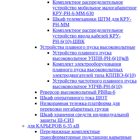
Комплектное распределительное
устройство мобильное малогабаритное
КРУ-РН-6-ММ-630
Шкаф телемеханики ШТМ для КРУ-
РН-ММ
Комплектное распределительное
устройство ввода кабелей КРУ-
РН-6(10)-ШВК
Устройства плавного пуска высоковольтные
Устройство плавного пуска
высоковольтное УППВ-РН-6(10)кВ
Комплект электрооборудования
плавного пуска высоковольтных
электродвигателей типа КППВЭ-6(10)
Устройство частотного плавного пуска
высоковольтное УПЧВ-РН-6(10)
Реверсор высоковольтный РВВш-6
Шкаф оперативного тока ШОТ
Низкорамная тележка-платформа для
перевозки негабаритных грузов
Шкаф хранения средств индивидуальной
защиты Ш-СИЗ
для КАРЬЕРОВ 6-35 кВ
Передвижные комплектные
трансформаторные подстанции карьерные