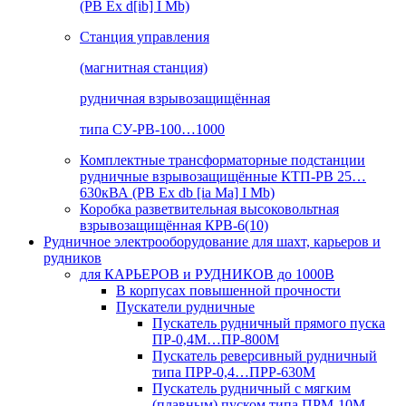
(РВ Ex d[ib] I Mb)
Станция управления
(магнитная станция)
рудничная взрывозащищённая
типа СУ-РВ-100…1000
Комплектные трансформаторные подстанции
рудничные взрывозащищённые КТП-РВ 25…
630кВА (РВ Ex db [ia Ma] I Mb)
Коробка разветвительная высоковольтная
взрывозащищённая КРВ-6(10)
Рудничное электрооборудование для шахт, карьеров и
рудников
для КАРЬЕРОВ и РУДНИКОВ до 1000В
В корпусах повышенной прочности
Пускатели рудничные
Пускатель рудничный прямого пуска
ПР-0,4М…ПР-800М
Пускатель реверсивный рудничный
типа ПРР-0,4…ПРР-630М
Пускатель рудничный с мягким
(плавным) пуском типа ПРМ-10М…