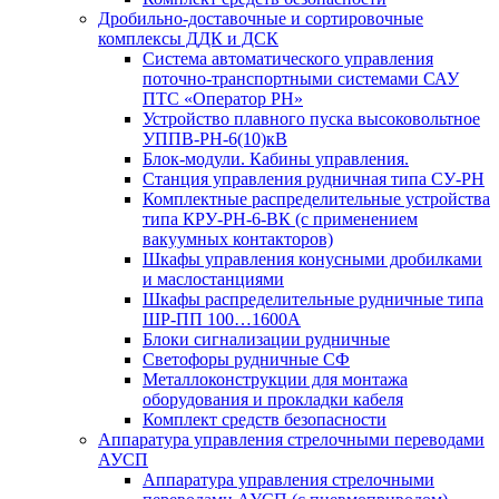
Дробильно-доставочные и сортировочные
комплексы ДДК и ДСК
Система автоматического управления
поточно-транспортными системами САУ
ПТС «Оператор РН»
Устройство плавного пуска высоковольтное
УППВ-РН-6(10)кВ
Блок-модули. Кабины управления.
Станция управления рудничная типа СУ-РН
Комплектные распределительные устройства
типа КРУ-РН-6-ВК (с применением
вакуумных контакторов)
Шкафы управления конусными дробилками
и маслостанциями
Шкафы распределительные рудничные типа
ШР-ПП 100…1600А
Блоки сигнализации рудничные
Светофоры рудничные СФ
Металлоконструкции для монтажа
оборудования и прокладки кабеля
Комплект средств безопасности
Аппаратура управления стрелочными переводами
АУСП
Аппаратура управления стрелочными