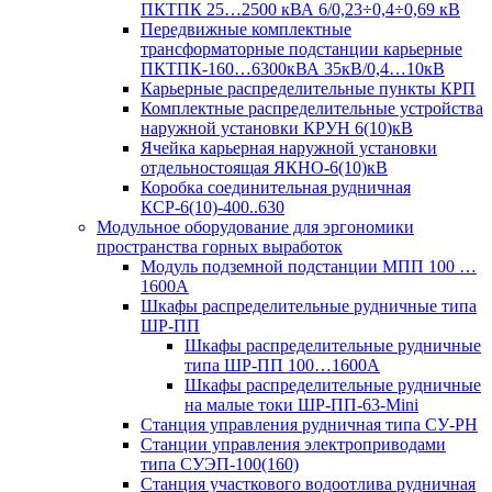
ПКТПК 25…2500 кВА 6/0,23÷0,4÷0,69 кВ
Передвижные комплектные
трансформаторные подстанции карьерные
ПКТПК-160…6300кВА 35кВ/0,4…10кВ
Карьерные распределительные пункты КРП
Комплектные распределительные устройства
наружной установки КРУН 6(10)кВ
Ячейка карьерная наружной установки
отдельностоящая ЯКНО-6(10)кВ
Коробка соединительная рудничная
КСР-6(10)-400..630
Модульное оборудование для эргономики
пространства горных выработок
Модуль подземной подстанции МПП 100 …
1600А
Шкафы распределительные рудничные типа
ШР-ПП
Шкафы распределительные рудничные
типа ШР-ПП 100…1600А
Шкафы распределительные рудничные
на малые токи ШР-ПП-63-Mini
Станция управления рудничная типа СУ-РН
Станции управления электроприводами
типа СУЭП-100(160)
Станция участкового водоотлива рудничная