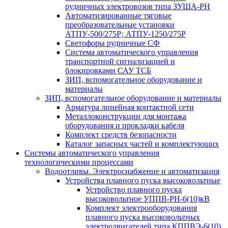
рудничных электровозов типа ЗУША-РН
Автоматизированные тяговые
преобразовательные установки
АТПУ-500/275Р; АТПУ-1250/275Р
Светофоры рудничные СФ
Система автоматического управления
транспортной сигнализацией и
блокировками САУ ТСБ
ЗИП, вспомогательное оборудование и
материалы
ЗИП, вспомогательное оборудование и материалы
Арматура линейная контактной сети
Металлоконструкции для монтажа
оборудования и прокладки кабеля
Комплект средств безопасности
Каталог запасных частей и комплектующих
Системы автоматического управления
технологическими процессами
Водоотливы. Электроснабжение и автоматизация
Устройства плавного пуска высоковольтные
Устройство плавного пуска
высоковольтное УППВ-РН-6(10)кВ
Комплект электрооборудования
плавного пуска высоковольтных
электродвигателей типа КППВЭ-6(10)