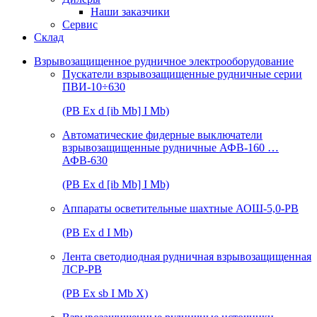
Наши заказчики
Сервис
Склад
Взрывозащищенное рудничное электрооборудование
Пускатели взрывозащищенные рудничные серии
ПВИ-10÷630
(РВ Ex d [ib Mb] I Mb)
Автоматические фидерные выключатели
взрывозащищенные рудничные АФВ-160 …
АФВ-630
(РВ Ex d [ib Mb] I Mb)
Аппараты осветительные шахтные АОШ-5,0-РВ
(РВ Ex d I Mb)
Лента светодиодная рудничная взрывозащищенная
ЛСР-РВ
(РВ Ex sb I Mb Х)