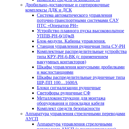
Дробильно-доставочные и сортировочные
комплексы ДДК и ДСК
Система автоматического управления
поточно-транспортными системами САУ
ПТС «Оператор РН»
Устройство плавного пуска высоковольтное
УППВ-РН-6(10)кВ
Блок-модули. Кабины управления.
Станция управления рудничная типа СУ-РН
Комплектные распределительные устройства
типа КРУ-РН-6-ВК (с применением
вакуумных контакторов)
Шкафы управления конусными дробилками
и маслостанциями
Шкафы распределительные рудничные типа
ШР-ПП 100…1600А
Блоки сигнализации рудничные
Светофоры рудничные СФ
Металлоконструкции для монтажа
оборудования и прокладки кабеля
Комплект средств безопасности
Аппаратура управления стрелочными переводами
АУСП
Аппаратура управления стрелочными