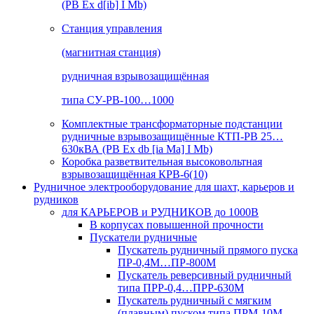
(РВ Ex d[ib] I Mb)
Станция управления
(магнитная станция)
рудничная взрывозащищённая
типа СУ-РВ-100…1000
Комплектные трансформаторные подстанции
рудничные взрывозащищённые КТП-РВ 25…
630кВА (РВ Ex db [ia Ma] I Mb)
Коробка разветвительная высоковольтная
взрывозащищённая КРВ-6(10)
Рудничное электрооборудование для шахт, карьеров и
рудников
для КАРЬЕРОВ и РУДНИКОВ до 1000В
В корпусах повышенной прочности
Пускатели рудничные
Пускатель рудничный прямого пуска
ПР-0,4М…ПР-800М
Пускатель реверсивный рудничный
типа ПРР-0,4…ПРР-630М
Пускатель рудничный с мягким
(плавным) пуском типа ПРМ-10М…