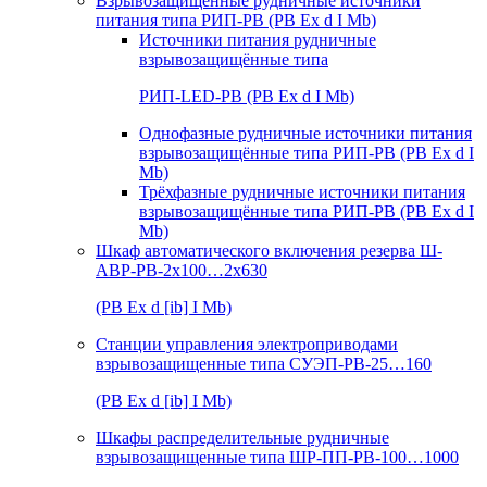
Взрывозащищенные рудничные источники
питания типа РИП-РВ (РВ Ex d I Mb)
Источники питания рудничные
взрывозащищённые типа
РИП-LED-РВ (РВ Ex d I Mb)
Однофазные рудничные источники питания
взрывозащищённые типа РИП-РВ (РВ Ex d I
Mb)
Трёхфазные рудничные источники питания
взрывозащищённые типа РИП-РВ (РВ Ex d I
Mb)
Шкаф автоматического включения резерва Ш-
АВР-РВ-2х100…2х630
(РВ Ex d [ib] I Mb)
Станции управления электроприводами
взрывозащищенные типа СУЭП-РВ-25…160
(РВ Ex d [ib] I Mb)
Шкафы распределительные рудничные
взрывозащищенные типа ШР-ПП-РВ-100…1000