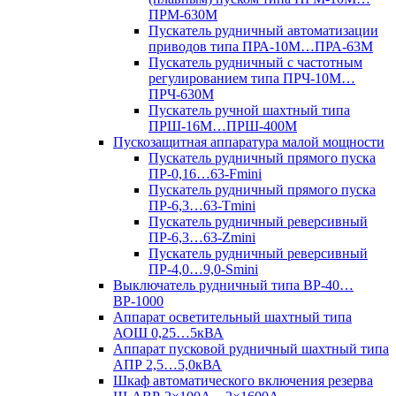
ПРМ-630М
Пускатель рудничный автоматизации
приводов типа ПРА-10М…ПРА-63М
Пускатель рудничный с частотным
регулированием типа ПРЧ-10М…
ПРЧ-630М
Пускатель ручной шахтный типа
ПРШ-16М…ПРШ-400М
Пускозащитная аппаратура малой мощности
Пускатель рудничный прямого пуска
ПР-0,16…63-Fmini
Пускатель рудничный прямого пуска
ПР-6,3…63-Tmini
Пускатель рудничный реверсивный
ПР-6,3…63-Zmini
Пускатель рудничный реверсивный
ПР-4,0…9,0-Smini
Выключатель рудничный типа ВР-40…
ВР-1000
Аппарат осветительный шахтный типа
АОШ 0,25…5кВА
Аппарат пусковой рудничный шахтный типа
АПР 2,5…5,0кВА
Шкаф автоматического включения резерва