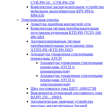
СУВ-РН-10…СУВ-РН-250
Комплектное распределительное устройство
мобильное малогабаритное КРУ-РН-6-
ММ-630
Электровозная откатка
Арматура линейная контактной сети
Комплектная тяговая преобразовательная
подстанция рудничная КТП-РН (ТСП) 160,
400 кВА
Автоматизированные тяговые
преобразовательные подстанции типа
АТПП-РН (КТП-РН-П02)
Аппаратура управления стрелочными
переводами АУСП
Аппаратура управления стрелочными
переводами АУСП (с
пневмоприводом)
Аппаратура управления стрелочными
переводами АУСП (с
электроприводом)
Щит постоянного тока ЩПТ-1000/275В
Выключатель рудничный постоянного тока
ВАРП 250…1000А
Автоматические зарядные устройства
шахтных аккумуляторных батарей