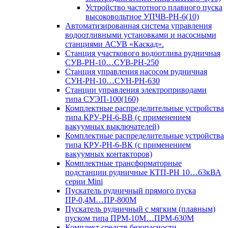
Устройство частотного плавного пуска
высоковольтное УПЧВ-РН-6(10)
Автоматизированная система управления
водоотливными установками и насосными
станциями АСУВ «Каскад».
Станция участкового водоотлива рудничная
СУВ-РН-10…СУВ-РН-250
Станция управления насосом рудничная
СУН-РН-10…СУН-РН-630
Станции управления электроприводами
типа СУЭП-100(160)
Комплектные распределительные устройства
типа КРУ-РН-6-ВВ (с применением
вакуумных выключателей)
Комплектные распределительные устройства
типа КРУ-РН-6-ВК (с применением
вакуумных контакторов)
Комплектные трансформаторные
подстанции рудничные КТП-РН 10…63кВА
серии Mini
Пускатель рудничный прямого пуска
ПР-0,4М…ПР-800М
Пускатель рудничный с мягким (плавным)
пуском типа ПРМ-10М…ПРМ-630М
Комплект средств безопасности