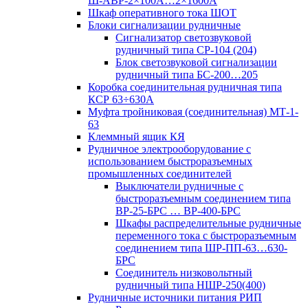
Ш-АВР-2×100А…2×1600А
Шкаф оперативного тока ШОТ
Блоки сигнализации рудничные
Сигнализатор светозвуковой
рудничный типа СР-104 (204)
Блок светозвуковой сигнализации
рудничный типа БС-200…205
Коробка соединительная рудничная типа
КСР 63÷630А
Муфта тройниковая (соединительная) МТ-1-
63
Клеммный ящик КЯ
Рудничное электрооборудование с
использованием быстроразъемных
промышленных соединителей
Выключатели рудничные с
быстроразъемным соединением типа
ВР-25-БРС … ВР-400-БРС
Шкафы распределительные рудничные
переменного тока с быстроразъемным
соединением типа ШР-ПП-63…630-
БРС
Соединитель низковольтный
рудничный типа НШР-250(400)
Рудничные источники питания РИП