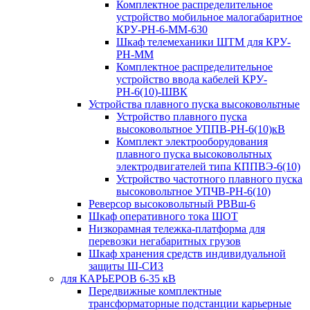
Комплектное распределительное
устройство мобильное малогабаритное
КРУ-РН-6-ММ-630
Шкаф телемеханики ШТМ для КРУ-
РН-ММ
Комплектное распределительное
устройство ввода кабелей КРУ-
РН-6(10)-ШВК
Устройства плавного пуска высоковольтные
Устройство плавного пуска
высоковольтное УППВ-РН-6(10)кВ
Комплект электрооборудования
плавного пуска высоковольтных
электродвигателей типа КППВЭ-6(10)
Устройство частотного плавного пуска
высоковольтное УПЧВ-РН-6(10)
Реверсор высоковольтный РВВш-6
Шкаф оперативного тока ШОТ
Низкорамная тележка-платформа для
перевозки негабаритных грузов
Шкаф хранения средств индивидуальной
защиты Ш-СИЗ
для КАРЬЕРОВ 6-35 кВ
Передвижные комплектные
трансформаторные подстанции карьерные