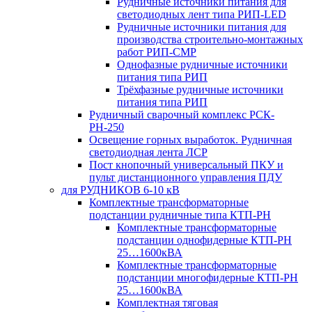
Рудничные источники питания для
светодиодных лент типа РИП-LED
Рудничные источники питания для
производства строительно-монтажных
работ РИП-СМР
Однофазные рудничные источники
питания типа РИП
Трёхфазные рудничные источники
питания типа РИП
Рудничный сварочный комплекс РСК-
РН-250
Освещение горных выработок. Рудничная
светодиодная лента ЛСР
Пост кнопочный универсальный ПКУ и
пульт дистанционного управления ПДУ
для РУДНИКОВ 6-10 кВ
Комплектные трансформаторные
подстанции рудничные типа КТП-РН
Комплектные трансформаторные
подстанции однофидерные КТП-РН
25…1600кВА
Комплектные трансформаторные
подстанции многофидерные КТП-РН
25…1600кВА
Комплектная тяговая