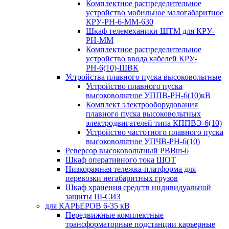
Комплектное распределительное
устройство мобильное малогабаритное
КРУ-РН-6-ММ-630
Шкаф телемеханики ШТМ для КРУ-
РН-ММ
Комплектное распределительное
устройство ввода кабелей КРУ-
РН-6(10)-ШВК
Устройства плавного пуска высоковольтные
Устройство плавного пуска
высоковольтное УППВ-РН-6(10)кВ
Комплект электрооборудования
плавного пуска высоковольтных
электродвигателей типа КППВЭ-6(10)
Устройство частотного плавного пуска
высоковольтное УПЧВ-РН-6(10)
Реверсор высоковольтный РВВш-6
Шкаф оперативного тока ШОТ
Низкорамная тележка-платформа для
перевозки негабаритных грузов
Шкаф хранения средств индивидуальной
защиты Ш-СИЗ
для КАРЬЕРОВ 6-35 кВ
Передвижные комплектные
трансформаторные подстанции карьерные