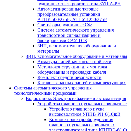
рудничных электровозов типа ЗУША-РН
Автоматизированные тяговые
преобразовательные установки
АТПУ-500/275Р; АТПУ-1250/275Р
Светофоры рудничные СФ
Система автоматического управления
транспортной сигнализацией и
блокировками САУ ТСБ
ЗИП, вспомогательное оборудование и
материалы
ЗИП, вспомогательное оборудование и материалы
Арматура линейная контактной сети
Металлоконструкции для монтажа
оборудования и прокладки кабеля
Комплект средств безопасности
Каталог запасных частей и комплектующих
Системы автоматического управления
технологическими процессами
Водоотливы. Электроснабжение и автоматизация
Устройства плавного пуска высоковольтные
Устройство плавного пуска
высоковольтное УППВ-РН-6(10)кВ
Комплект электрооборудования
плавного пуска высоковольтных
электродвигателей типа КППВЭ-6(10)