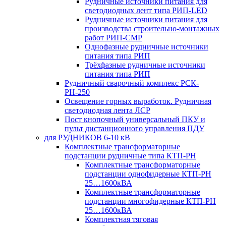
Рудничные источники питания для
светодиодных лент типа РИП-LED
Рудничные источники питания для
производства строительно-монтажных
работ РИП-СМР
Однофазные рудничные источники
питания типа РИП
Трёхфазные рудничные источники
питания типа РИП
Рудничный сварочный комплекс РСК-
РН-250
Освещение горных выработок. Рудничная
светодиодная лента ЛСР
Пост кнопочный универсальный ПКУ и
пульт дистанционного управления ПДУ
для РУДНИКОВ 6-10 кВ
Комплектные трансформаторные
подстанции рудничные типа КТП-РН
Комплектные трансформаторные
подстанции однофидерные КТП-РН
25…1600кВА
Комплектные трансформаторные
подстанции многофидерные КТП-РН
25…1600кВА
Комплектная тяговая