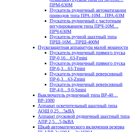
ПРМ-630М
Пускатель рудничный автоматизации
приводов типа ПРА-10М…ПРА-63М
Пускатель рудничный с частотным
регулированием типа ПРЧ-10М…
ПРЧ-630М
Пускатель ручной шахтный типа
ПРШ-16М…ПРШ-400М
Пускозащитная аппаратура малой мощности
Пускатель рудничный прямого пуска
ПР-0,16…63-Fmini
Пускатель рудничный прямого пуска
ПР-6,3…63-Tmini
Пускатель рудничный реверсивный
ПР-6,3…63-Zmini
Пускатель рудничный реверсивный
ПР-4,0…9,0-Smini
Выключатель рудничный типа ВР-40…
ВР-1000
Аппарат осветительный шахтный типа
АОШ 0,25…5кВА
Аппарат пусковой рудничный шахтный типа
АПР 2,5…5,0кВА
Шкаф автоматического включения резерва