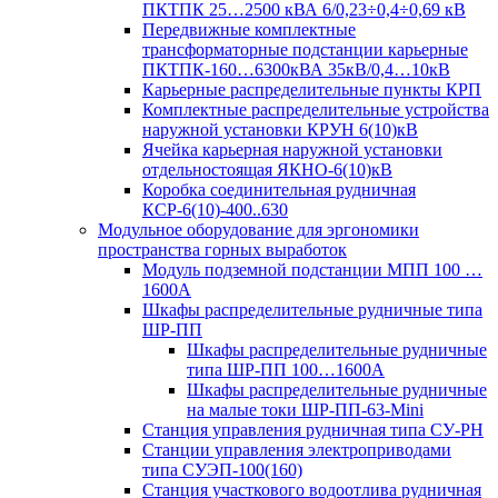
ПКТПК 25…2500 кВА 6/0,23÷0,4÷0,69 кВ
Передвижные комплектные
трансформаторные подстанции карьерные
ПКТПК-160…6300кВА 35кВ/0,4…10кВ
Карьерные распределительные пункты КРП
Комплектные распределительные устройства
наружной установки КРУН 6(10)кВ
Ячейка карьерная наружной установки
отдельностоящая ЯКНО-6(10)кВ
Коробка соединительная рудничная
КСР-6(10)-400..630
Модульное оборудование для эргономики
пространства горных выработок
Модуль подземной подстанции МПП 100 …
1600А
Шкафы распределительные рудничные типа
ШР-ПП
Шкафы распределительные рудничные
типа ШР-ПП 100…1600А
Шкафы распределительные рудничные
на малые токи ШР-ПП-63-Mini
Станция управления рудничная типа СУ-РН
Станции управления электроприводами
типа СУЭП-100(160)
Станция участкового водоотлива рудничная