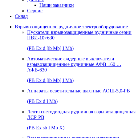
Наши заказчики
Сервис
Склад
Взрывозащищенное рудничное электрооборудование
Пускатели взрывозащищенные рудничные серии
ПВИ-10÷630
(РВ Ex d [ib Mb] I Mb)
Автоматические фидерные выключатели
взрывозащищенные рудничные АФВ-160 …
АФВ-630
(РВ Ex d [ib Mb] I Mb)
Аппараты осветительные шахтные АОШ-5,0-РВ
(РВ Ex d I Mb)
Лента светодиодная рудничная взрывозащищенная
ЛСР-РВ
(РВ Ex sb I Mb Х)