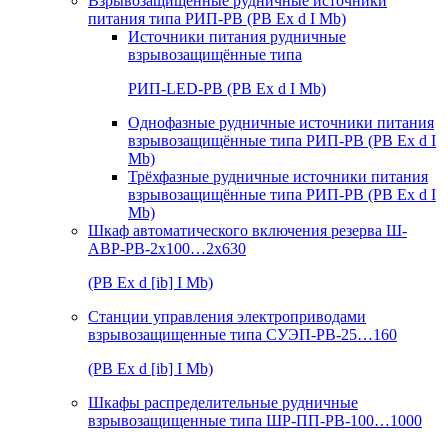
Взрывозащищенные рудничные источники
питания типа РИП-РВ (РВ Ex d I Mb)
Источники питания рудничные
взрывозащищённые типа
РИП-LED-РВ (РВ Ex d I Mb)
Однофазные рудничные источники питания
взрывозащищённые типа РИП-РВ (РВ Ex d I
Mb)
Трёхфазные рудничные источники питания
взрывозащищённые типа РИП-РВ (РВ Ex d I
Mb)
Шкаф автоматического включения резерва Ш-
АВР-РВ-2х100…2х630
(РВ Ex d [ib] I Mb)
Станции управления электроприводами
взрывозащищенные типа СУЭП-РВ-25…160
(РВ Ex d [ib] I Mb)
Шкафы распределительные рудничные
взрывозащищенные типа ШР-ПП-РВ-100…1000