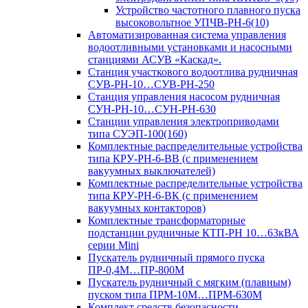
Устройство частотного плавного пуска
высоковольтное УПЧВ-РН-6(10)
Автоматизированная система управления
водоотливными установками и насосными
станциями АСУВ «Каскад».
Станция участкового водоотлива рудничная
СУВ-РН-10…СУВ-РН-250
Станция управления насосом рудничная
СУН-РН-10…СУН-РН-630
Станции управления электроприводами
типа СУЭП-100(160)
Комплектные распределительные устройства
типа КРУ-РН-6-ВВ (с применением
вакуумных выключателей)
Комплектные распределительные устройства
типа КРУ-РН-6-ВК (с применением
вакуумных контакторов)
Комплектные трансформаторные
подстанции рудничные КТП-РН 10…63кВА
серии Mini
Пускатель рудничный прямого пуска
ПР-0,4М…ПР-800М
Пускатель рудничный с мягким (плавным)
пуском типа ПРМ-10М…ПРМ-630М
Комплект средств безопасности