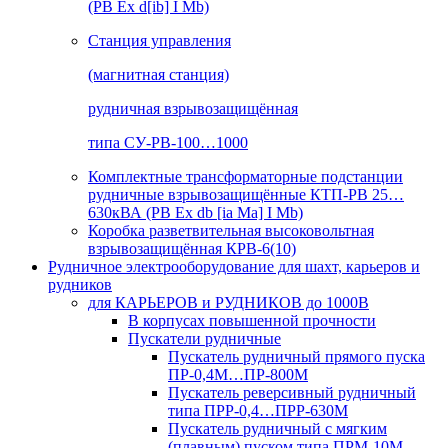
(РВ Ex d[ib] I Mb)
Станция управления
(магнитная станция)
рудничная взрывозащищённая
типа СУ-РВ-100…1000
Комплектные трансформаторные подстанции
рудничные взрывозащищённые КТП-РВ 25…
630кВА (РВ Ex db [ia Ma] I Mb)
Коробка разветвительная высоковольтная
взрывозащищённая КРВ-6(10)
Рудничное электрооборудование для шахт, карьеров и
рудников
для КАРЬЕРОВ и РУДНИКОВ до 1000В
В корпусах повышенной прочности
Пускатели рудничные
Пускатель рудничный прямого пуска
ПР-0,4М…ПР-800М
Пускатель реверсивный рудничный
типа ПРР-0,4…ПРР-630М
Пускатель рудничный с мягким
(плавным) пуском типа ПРМ-10М…