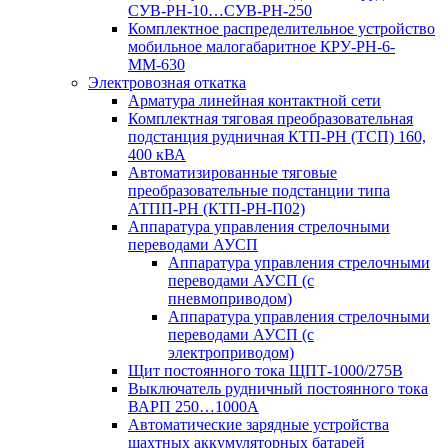
СУВ-РН-10…СУВ-РН-250
Комплектное распределительное устройство
мобильное малогабаритное КРУ-РН-6-
ММ-630
Электровозная откатка
Арматура линейная контактной сети
Комплектная тяговая преобразовательная
подстанция рудничная КТП-РН (ТСП) 160,
400 кВА
Автоматизированные тяговые
преобразовательные подстанции типа
АТПП-РН (КТП-РН-П02)
Аппаратура управления стрелочными
переводами АУСП
Аппаратура управления стрелочными
переводами АУСП (с
пневмоприводом)
Аппаратура управления стрелочными
переводами АУСП (с
электроприводом)
Щит постоянного тока ЩПТ-1000/275В
Выключатель рудничный постоянного тока
ВАРП 250…1000А
Автоматические зарядные устройства
шахтных аккумуляторных батарей