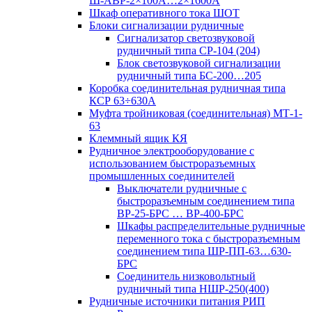
Ш-АВР-2×100А…2×1600А
Шкаф оперативного тока ШОТ
Блоки сигнализации рудничные
Сигнализатор светозвуковой
рудничный типа СР-104 (204)
Блок светозвуковой сигнализации
рудничный типа БС-200…205
Коробка соединительная рудничная типа
КСР 63÷630А
Муфта тройниковая (соединительная) МТ-1-
63
Клеммный ящик КЯ
Рудничное электрооборудование с
использованием быстроразъемных
промышленных соединителей
Выключатели рудничные с
быстроразъемным соединением типа
ВР-25-БРС … ВР-400-БРС
Шкафы распределительные рудничные
переменного тока с быстроразъемным
соединением типа ШР-ПП-63…630-
БРС
Соединитель низковольтный
рудничный типа НШР-250(400)
Рудничные источники питания РИП