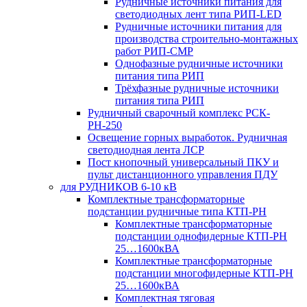
Рудничные источники питания для
светодиодных лент типа РИП-LED
Рудничные источники питания для
производства строительно-монтажных
работ РИП-СМР
Однофазные рудничные источники
питания типа РИП
Трёхфазные рудничные источники
питания типа РИП
Рудничный сварочный комплекс РСК-
РН-250
Освещение горных выработок. Рудничная
светодиодная лента ЛСР
Пост кнопочный универсальный ПКУ и
пульт дистанционного управления ПДУ
для РУДНИКОВ 6-10 кВ
Комплектные трансформаторные
подстанции рудничные типа КТП-РН
Комплектные трансформаторные
подстанции однофидерные КТП-РН
25…1600кВА
Комплектные трансформаторные
подстанции многофидерные КТП-РН
25…1600кВА
Комплектная тяговая