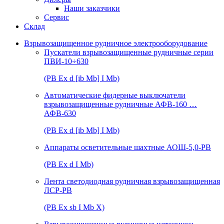
Наши заказчики
Сервис
Склад
Взрывозащищенное рудничное электрооборудование
Пускатели взрывозащищенные рудничные серии
ПВИ-10÷630
(РВ Ex d [ib Mb] I Mb)
Автоматические фидерные выключатели
взрывозащищенные рудничные АФВ-160 …
АФВ-630
(РВ Ex d [ib Mb] I Mb)
Аппараты осветительные шахтные АОШ-5,0-РВ
(РВ Ex d I Mb)
Лента светодиодная рудничная взрывозащищенная
ЛСР-РВ
(РВ Ex sb I Mb Х)