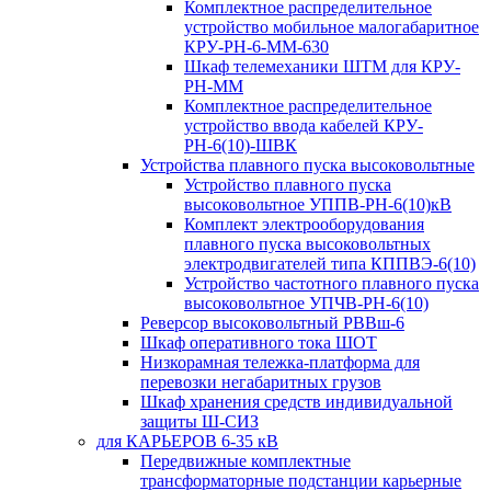
Комплектное распределительное
устройство мобильное малогабаритное
КРУ-РН-6-ММ-630
Шкаф телемеханики ШТМ для КРУ-
РН-ММ
Комплектное распределительное
устройство ввода кабелей КРУ-
РН-6(10)-ШВК
Устройства плавного пуска высоковольтные
Устройство плавного пуска
высоковольтное УППВ-РН-6(10)кВ
Комплект электрооборудования
плавного пуска высоковольтных
электродвигателей типа КППВЭ-6(10)
Устройство частотного плавного пуска
высоковольтное УПЧВ-РН-6(10)
Реверсор высоковольтный РВВш-6
Шкаф оперативного тока ШОТ
Низкорамная тележка-платформа для
перевозки негабаритных грузов
Шкаф хранения средств индивидуальной
защиты Ш-СИЗ
для КАРЬЕРОВ 6-35 кВ
Передвижные комплектные
трансформаторные подстанции карьерные