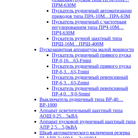
ПРМ-630М
Пускатель рудничный автоматизации
приводов типа ПРА-10М…ПРА-63М
Пускатель рудничный с частотным
регулированием типа ПРЧ-10М…
ПРЧ-630М
Пускатель ручной шахтный типа
ПРШ-16М…ПРШ-400М
Пускозащитная аппаратура малой мощности
Пускатель рудничный прямого пуска
ПР-0,16…63-Fmini
Пускатель рудничный прямого пуска
ПР-6,3…63-Tmini
Пускатель рудничный реверсивный
ПР-6,3…63-Zmini
Пускатель рудничный реверсивный
ПР-4,0…9,0-Smini
Выключатель рудничный типа ВР-40…
ВР-1000
Аппарат осветительный шахтный типа
АОШ 0,25…5кВА
Аппарат пусковой рудничный шахтный типа
АПР 2,5…5,0кВА
Шкаф автоматического включения резерва