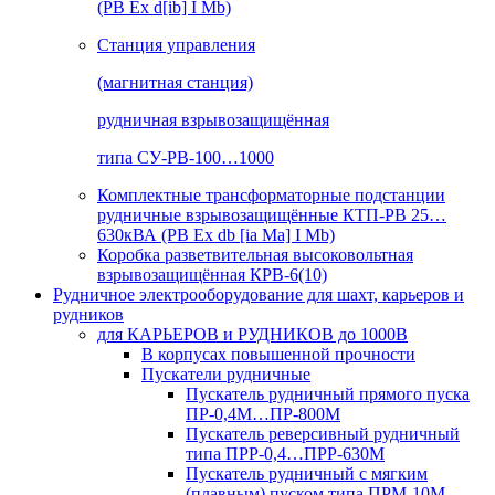
(РВ Ex d[ib] I Mb)
Станция управления
(магнитная станция)
рудничная взрывозащищённая
типа СУ-РВ-100…1000
Комплектные трансформаторные подстанции
рудничные взрывозащищённые КТП-РВ 25…
630кВА (РВ Ex db [ia Ma] I Mb)
Коробка разветвительная высоковольтная
взрывозащищённая КРВ-6(10)
Рудничное электрооборудование для шахт, карьеров и
рудников
для КАРЬЕРОВ и РУДНИКОВ до 1000В
В корпусах повышенной прочности
Пускатели рудничные
Пускатель рудничный прямого пуска
ПР-0,4М…ПР-800М
Пускатель реверсивный рудничный
типа ПРР-0,4…ПРР-630М
Пускатель рудничный с мягким
(плавным) пуском типа ПРМ-10М…