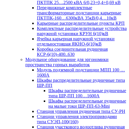
ПКТПК 25…2500 кВА 6/0,23÷0,4÷0,69 кВ
Передвижные комплектные
трансформаторные подстанции карьерные
ПКТПК-160…6300кВА 35кВ/0,4…10кВ
Карьерные распределительные пункты КРП
Комплектные распределительные устройства
наружной установки КРУН 6(10)кВ
Ячейка карьерная наружной установки
отдельностоящая ЯКНО-6(10)кВ
Коробка соединительная рудничная
КСР-6(10)-400..630
Модульное оборудование для эргономики
пространства горных выработок
Модуль подземной подстанции МПП 100 …
1600А
Шкафы распределительные рудничные типа
ШР-ПП
Шкафы распределительные рудничные
типа ШР-ПП 100…1600А
Шкафы распределительные рудничные
на малые токи ШР-ПП-63-Mini
Станция управления рудничная типа СУ-РН
Станции управления электроприводами
типа СУЭП-100(160)
Станция участкового водоотлива рудничная