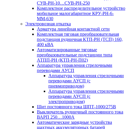
СУВ-РН-10…СУВ-РН-250
Комплектное распределительное устройство
мобильное малогабаритное КРУ-РН-6-
ММ-630
Электровозная откатка
Арматура линейная контактной сети
Комплектная тяговая преобразовательная
подстанция рудничная КТП-РН (ТСП) 160,
400 кВА
Автоматизированные тяговые
преобразовательные подстанции типа
АТПП-РН (КТП-РН-П02)
Аппаратура управления стрелочными
переводами АУСП
Аппаратура управления стрелочными
переводами АУСП (с
пневмоприводом)
Аппаратура управления стрелочными
переводами АУСП (с
электроприводом)
Щит постоянного тока ЩПТ-1000/275В
Выключатель рудничный постоянного тока
ВАРП 250…1000А
Автоматические зарядные устройства
шахтных аккумуляторных батарей