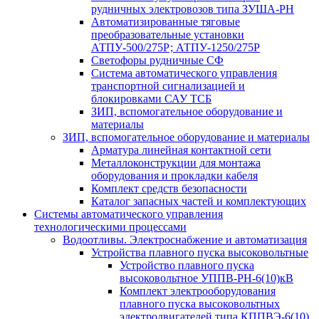
рудничных электровозов типа ЗУША-РН
Автоматизированные тяговые
преобразовательные установки
АТПУ-500/275Р; АТПУ-1250/275Р
Светофоры рудничные СФ
Система автоматического управления
транспортной сигнализацией и
блокировками САУ ТСБ
ЗИП, вспомогательное оборудование и
материалы
ЗИП, вспомогательное оборудование и материалы
Арматура линейная контактной сети
Металлоконструкции для монтажа
оборудования и прокладки кабеля
Комплект средств безопасности
Каталог запасных частей и комплектующих
Системы автоматического управления
технологическими процессами
Водоотливы. Электроснабжение и автоматизация
Устройства плавного пуска высоковольтные
Устройство плавного пуска
высоковольтное УППВ-РН-6(10)кВ
Комплект электрооборудования
плавного пуска высоковольтных
электродвигателей типа КППВЭ-6(10)