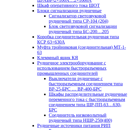
Ш-АВР-2×100А…2×1600А
Шкаф оперативного тока ШОТ
Блоки сигнализации рудничные
Сигнализатор светозвуковой
рудничный типа СР-104 (204)
Блок светозвуковой сигнализации
рудничный типа БС-200…205
Коробка соединительная рудничная типа
КСР 63÷630А
Муфта тройниковая (соединительная) МТ-1-
63
Клеммный ящик КЯ
Рудничное электрооборудование с
использованием быстроразъемных
промышленных соединителей
Выключатели рудничные с
быстроразъемным соединением типа
ВР-25-БРС … ВР-400-БРС
Шкафы распределительные рудничные
переменного тока с быстроразъемным
соединением типа ШР-ПП-63…630-
БРС
Соединитель низковольтный
рудничный типа НШР-250(400)
Рудничные источники питания РИП