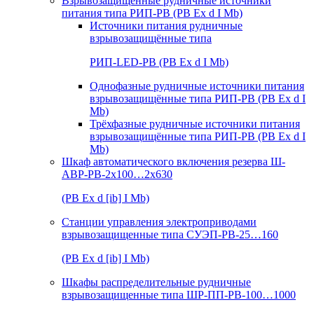
Взрывозащищенные рудничные источники
питания типа РИП-РВ (РВ Ex d I Mb)
Источники питания рудничные
взрывозащищённые типа
РИП-LED-РВ (РВ Ex d I Mb)
Однофазные рудничные источники питания
взрывозащищённые типа РИП-РВ (РВ Ex d I
Mb)
Трёхфазные рудничные источники питания
взрывозащищённые типа РИП-РВ (РВ Ex d I
Mb)
Шкаф автоматического включения резерва Ш-
АВР-РВ-2х100…2х630
(РВ Ex d [ib] I Mb)
Станции управления электроприводами
взрывозащищенные типа СУЭП-РВ-25…160
(РВ Ex d [ib] I Mb)
Шкафы распределительные рудничные
взрывозащищенные типа ШР-ПП-РВ-100…1000