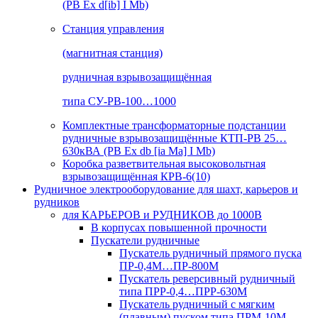
(РВ Ex d[ib] I Mb)
Станция управления
(магнитная станция)
рудничная взрывозащищённая
типа СУ-РВ-100…1000
Комплектные трансформаторные подстанции
рудничные взрывозащищённые КТП-РВ 25…
630кВА (РВ Ex db [ia Ma] I Mb)
Коробка разветвительная высоковольтная
взрывозащищённая КРВ-6(10)
Рудничное электрооборудование для шахт, карьеров и
рудников
для КАРЬЕРОВ и РУДНИКОВ до 1000В
В корпусах повышенной прочности
Пускатели рудничные
Пускатель рудничный прямого пуска
ПР-0,4М…ПР-800М
Пускатель реверсивный рудничный
типа ПРР-0,4…ПРР-630М
Пускатель рудничный с мягким
(плавным) пуском типа ПРМ-10М…