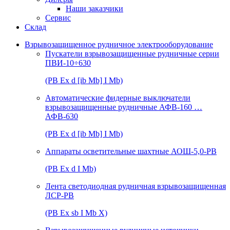
Наши заказчики
Сервис
Склад
Взрывозащищенное рудничное электрооборудование
Пускатели взрывозащищенные рудничные серии
ПВИ-10÷630
(РВ Ex d [ib Mb] I Mb)
Автоматические фидерные выключатели
взрывозащищенные рудничные АФВ-160 …
АФВ-630
(РВ Ex d [ib Mb] I Mb)
Аппараты осветительные шахтные АОШ-5,0-РВ
(РВ Ex d I Mb)
Лента светодиодная рудничная взрывозащищенная
ЛСР-РВ
(РВ Ex sb I Mb Х)