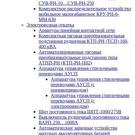
СУВ-РН-10…СУВ-РН-250
Комплектное распределительное устройство
мобильное малогабаритное КРУ-РН-6-
ММ-630
Электровозная откатка
Арматура линейная контактной сети
Комплектная тяговая преобразовательная
подстанция рудничная КТП-РН (ТСП) 160,
400 кВА
Автоматизированные тяговые
преобразовательные подстанции типа
АТПП-РН (КТП-РН-П02)
Аппаратура управления стрелочными
переводами АУСП
Аппаратура управления стрелочными
переводами АУСП (с
пневмоприводом)
Аппаратура управления стрелочными
переводами АУСП (с
электроприводом)
Щит постоянного тока ЩПТ-1000/275В
Выключатель рудничный постоянного тока
ВАРП 250…1000А
Автоматические зарядные устройства
шахтных аккумуляторных батарей