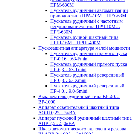
ПРМ-630М
Пускатель рудничный автоматизации
приводов типа ПРА-10М…ПРА-63М
Пускатель рудничный с частотным
регулированием типа ПРЧ-10М…
ПРЧ-630М
Пускатель ручной шахтный типа
ПРШ-16М…ПРШ-400М
Пускозащитная аппаратура малой мощности
Пускатель рудничный прямого пуска
ПР-0,16…63-Fmini
Пускатель рудничный прямого пуска
ПР-6,3…63-Tmini
Пускатель рудничный реверсивный
ПР-6,3…63-Zmini
Пускатель рудничный реверсивный
ПР-4,0…9,0-Smini
Выключатель рудничный типа ВР-40…
ВР-1000
Аппарат осветительный шахтный типа
АОШ 0,25…5кВА
Аппарат пусковой рудничный шахтный типа
АПР 2,5…5,0кВА
Шкаф автоматического включения резерва