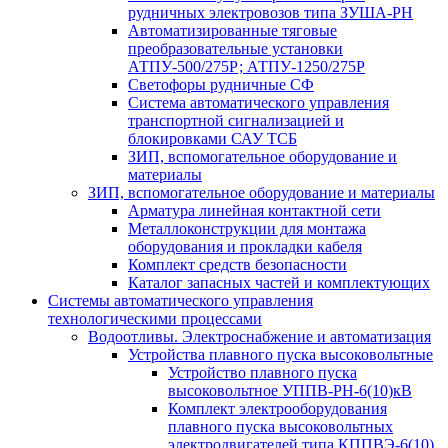
рудничных электровозов типа ЗУША-РН
Автоматизированные тяговые
преобразовательные установки
АТПУ-500/275Р; АТПУ-1250/275Р
Светофоры рудничные СФ
Система автоматического управления
транспортной сигнализацией и
блокировками САУ ТСБ
ЗИП, вспомогательное оборудование и
материалы
ЗИП, вспомогательное оборудование и материалы
Арматура линейная контактной сети
Металлоконструкции для монтажа
оборудования и прокладки кабеля
Комплект средств безопасности
Каталог запасных частей и комплектующих
Системы автоматического управления
технологическими процессами
Водоотливы. Электроснабжение и автоматизация
Устройства плавного пуска высоковольтные
Устройство плавного пуска
высоковольтное УППВ-РН-6(10)кВ
Комплект электрооборудования
плавного пуска высоковольтных
электродвигателей типа КППВЭ-6(10)