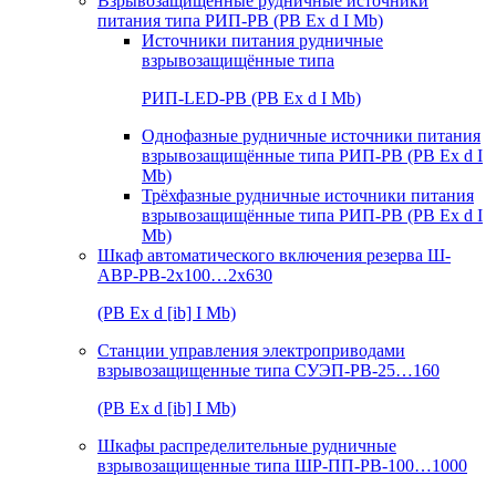
Взрывозащищенные рудничные источники
питания типа РИП-РВ (РВ Ex d I Mb)
Источники питания рудничные
взрывозащищённые типа
РИП-LED-РВ (РВ Ex d I Mb)
Однофазные рудничные источники питания
взрывозащищённые типа РИП-РВ (РВ Ex d I
Mb)
Трёхфазные рудничные источники питания
взрывозащищённые типа РИП-РВ (РВ Ex d I
Mb)
Шкаф автоматического включения резерва Ш-
АВР-РВ-2х100…2х630
(РВ Ex d [ib] I Mb)
Станции управления электроприводами
взрывозащищенные типа СУЭП-РВ-25…160
(РВ Ex d [ib] I Mb)
Шкафы распределительные рудничные
взрывозащищенные типа ШР-ПП-РВ-100…1000