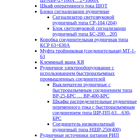
Ш-АВР-2×100А…2×1600А
Шкаф оперативного тока ШОТ
Блоки сигнализации рудничные
Сигнализатор светозвуковой
рудничный типа СР-104 (204)
Блок светозвуковой сигнализации
рудничный типа БС-200…205
Коробка соединительная рудничная типа
КСР 63÷630А
Муфта тройниковая (соединительная) МТ-1-
63
Клеммный ящик КЯ
Рудничное электрооборудование с
использованием быстроразъемных
промышленных соединителей
Выключатели рудничные с
быстроразъемным соединением типа
ВР-25-БРС … ВР-400-БРС
Шкафы распределительные рудничные
переменного тока с быстроразъемным
соединением типа ШР-ПП-63…630-
БРС
Соединитель низковольтный
рудничный типа НШР-250(400)
Рудничные источники питания РИП