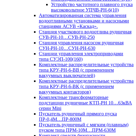
Устройство частотного плавного пуска
высоковольтное УПЧВ-РН-6(10)
Автоматизированная система управления
водоотливными установками и насосными
станциями АСУВ «Каскад».
Станция участкового водоотлива рудничная
СУВ-РН-10…СУВ-РН-250
Станция управления насосом рудничная
СУН-РН-10…СУН-РН-630
Станции управления электроприводами
типа СУЭП-100(160)
Комплектные распределительные устройства
типа КРУ-РН-6-ВВ (с применением
вакуумных выключателей)
Комплектные распределительные устройства
типа КРУ-РН-6-ВК (с применением
вакуумных контакторов)
Комплектные трансформаторные
подстанции рудничные КТП-РН 10…63кВА
серии Mini
Пускатель рудничный прямого пуска
ПР-0,4М…ПР-800М
Пускатель рудничный с мягким (плавным)
пуском типа ПРМ-10М…ПРМ-630М
Комплект средств безопасности