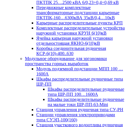
ПКТПК 25…2500 кВА 6/0,23÷0,4÷0,69 кВ
Передвижные комплектные
трансформаторные подстанции карьерные
ПКТПК-160…6300кВА 35кВ/0,4…10кВ
Карьерные распределительные пункты КРП
Комплектные распределительные устройства
наружной установки КРУН 6(10)кВ
Ячейка карьерная наружной установки
отдельностоящая ЯКНО-6(10)кВ
Коробка соединительная рудничная
КСР-6(10)-400..630
Модульное оборудование для эргономики
пространства горных выработок
Модуль подземной подстанции МПП 100 …
1600А
Шкафы распределительные рудничные типа
ШР-ПП
Шкафы распределительные рудничные
типа ШР-ПП 100…1600А
Шкафы распределительные рудничные
на малые токи ШР-ПП-63-Mini
Станция управления рудничная типа СУ-РН
Станции управления электроприводами
типа СУЭП-100(160)
Станция участкового водоотлива рудничная