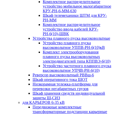
Комплектное распределительное
устройство мобильное малогабаритное
КРУ-РН-6-ММ-630
Шкаф телемеханики ШТМ для КРУ-
РН-ММ
Комплектное распределительное
устройство ввода кабелей КРУ-
РН-6(10)-ШВК
Устройства плавного пуска высоковольтные
Устройство плавного пуска
высоковольтное УППВ-РН-6(10)кВ
Комплект электрооборудования
плавного пуска высоковольтных
электродвигателей типа КППВЭ-6(10)
Устройство частотного плавного пуска
высоковольтное УПЧВ-РН-6(10)
Реверсор высоковольтный РВВш-6
Шкаф оперативного тока ШОТ
Низкорамная тележка-платформа для
перевозки негабаритных грузов
Шкаф хранения средств индивидуальной
защиты Ш-СИЗ
для КАРЬЕРОВ 6-35 кВ
Передвижные комплектные
трансформаторные подстанции карьерные