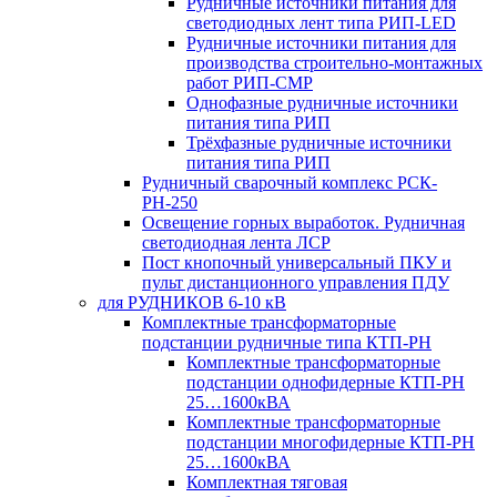
Рудничные источники питания для
светодиодных лент типа РИП-LED
Рудничные источники питания для
производства строительно-монтажных
работ РИП-СМР
Однофазные рудничные источники
питания типа РИП
Трёхфазные рудничные источники
питания типа РИП
Рудничный сварочный комплекс РСК-
РН-250
Освещение горных выработок. Рудничная
светодиодная лента ЛСР
Пост кнопочный универсальный ПКУ и
пульт дистанционного управления ПДУ
для РУДНИКОВ 6-10 кВ
Комплектные трансформаторные
подстанции рудничные типа КТП-РН
Комплектные трансформаторные
подстанции однофидерные КТП-РН
25…1600кВА
Комплектные трансформаторные
подстанции многофидерные КТП-РН
25…1600кВА
Комплектная тяговая