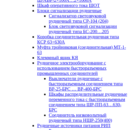
Ш-АВР-2×100А…2×1600А
Шкаф оперативного тока ШОТ
Блоки сигнализации рудничные
Сигнализатор светозвуковой
рудничный типа СР-104 (204)
Блок светозвуковой сигнализации
рудничный типа БС-200…205
Коробка соединительная рудничная типа
КСР 63÷630А
Муфта тройниковая (соединительная) МТ-1-
63
Клеммный ящик КЯ
Рудничное электрооборудование с
использованием быстроразъемных
промышленных соединителей
Выключатели рудничные с
быстроразъемным соединением типа
ВР-25-БРС … ВР-400-БРС
Шкафы распределительные рудничные
переменного тока с быстроразъемным
соединением типа ШР-ПП-63…630-
БРС
Соединитель низковольтный
рудничный типа НШР-250(400)
Рудничные источники питания РИП