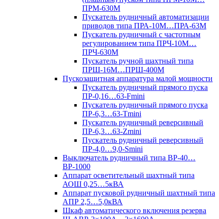
ПРМ-630М
Пускатель рудничный автоматизации
приводов типа ПРА-10М…ПРА-63М
Пускатель рудничный с частотным
регулированием типа ПРЧ-10М…
ПРЧ-630М
Пускатель ручной шахтный типа
ПРШ-16М…ПРШ-400М
Пускозащитная аппаратура малой мощности
Пускатель рудничный прямого пуска
ПР-0,16…63-Fmini
Пускатель рудничный прямого пуска
ПР-6,3…63-Tmini
Пускатель рудничный реверсивный
ПР-6,3…63-Zmini
Пускатель рудничный реверсивный
ПР-4,0…9,0-Smini
Выключатель рудничный типа ВР-40…
ВР-1000
Аппарат осветительный шахтный типа
АОШ 0,25…5кВА
Аппарат пусковой рудничный шахтный типа
АПР 2,5…5,0кВА
Шкаф автоматического включения резерва