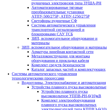
рудничных электровозов типа ЗУША-РН
Автоматизированные тяговые
преобразовательные установки
АТПУ-500/275Р; АТПУ-1250/275Р
Светофоры рудничные СФ
Система автоматического управления
транспортной сигнализацией и
блокировками САУ ТСБ
ЗИП, вспомогательное оборудование и
материалы
ЗИП, вспомогательное оборудование и материалы
Арматура линейная контактной сети
Металлоконструкции для монтажа
оборудования и прокладки кабеля
Комплект средств безопасности
Каталог запасных частей и комплектующих
Системы автоматического управления
технологическими процессами
Водоотливы. Электроснабжение и автоматизация
Устройства плавного пуска высоковольтные
Устройство плавного пуска
высоковольтное УППВ-РН-6(10)кВ
Комплект электрооборудования
плавного пуска высоковольтных
электродвигателей типа КППВЭ-6(10)