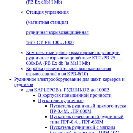
(РВ Ex d[ib] I Mb)
Станция управления
(магнитная станция)
рудничная взрывозащищённая
типа СУ-РВ-100…1000
Комплектные трансформаторные подстанции
рудничные взрывозащищённые КТП-РВ 25…
630кВА (РВ Ex db [ia Ma] I Mb)
Коробка разветвительная высоковольтная
взрывозащищённая КРВ-6(10)
Рудничное электрооборудование для шахт, карьеров и
рудников
для КАРЬЕРОВ и РУДНИКОВ до 1000В
В корпусах повышенной прочности
Пускатели рудничные
Пускатель рудничный прямого пуска
ПР-0,4М…ПР-800М
Пускатель реверсивный рудничный
типа ПРР-0,4…ПРР-630М
Пускатель рудничный с мягким
(плавным) пуском типа ПРМ-10М…