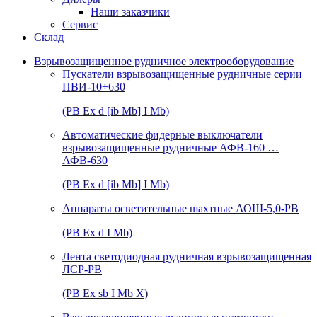
Наши заказчики
Сервис
Склад
Взрывозащищенное рудничное электрооборудование
Пускатели взрывозащищенные рудничные серии
ПВИ-10÷630
(РВ Ex d [ib Mb] I Mb)
Автоматические фидерные выключатели
взрывозащищенные рудничные АФВ-160 …
АФВ-630
(РВ Ex d [ib Mb] I Mb)
Аппараты осветительные шахтные АОШ-5,0-РВ
(РВ Ex d I Mb)
Лента светодиодная рудничная взрывозащищенная
ЛСР-РВ
(РВ Ex sb I Mb Х)