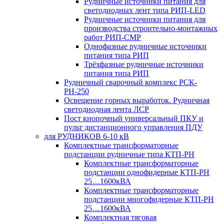
Рудничные источники питания для
светодиодных лент типа РИП-LED
Рудничные источники питания для
производства строительно-монтажных
работ РИП-СМР
Однофазные рудничные источники
питания типа РИП
Трёхфазные рудничные источники
питания типа РИП
Рудничный сварочный комплекс РСК-
РН-250
Освещение горных выработок. Рудничная
светодиодная лента ЛСР
Пост кнопочный универсальный ПКУ и
пульт дистанционного управления ПДУ
для РУДНИКОВ 6-10 кВ
Комплектные трансформаторные
подстанции рудничные типа КТП-РН
Комплектные трансформаторные
подстанции однофидерные КТП-РН
25…1600кВА
Комплектные трансформаторные
подстанции многофидерные КТП-РН
25…1600кВА
Комплектная тяговая