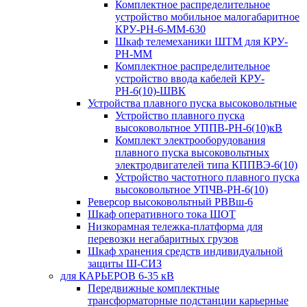
Комплектное распределительное
устройство мобильное малогабаритное
КРУ-РН-6-ММ-630
Шкаф телемеханики ШТМ для КРУ-
РН-ММ
Комплектное распределительное
устройство ввода кабелей КРУ-
РН-6(10)-ШВК
Устройства плавного пуска высоковольтные
Устройство плавного пуска
высоковольтное УППВ-РН-6(10)кВ
Комплект электрооборудования
плавного пуска высоковольтных
электродвигателей типа КППВЭ-6(10)
Устройство частотного плавного пуска
высоковольтное УПЧВ-РН-6(10)
Реверсор высоковольтный РВВш-6
Шкаф оперативного тока ШОТ
Низкорамная тележка-платформа для
перевозки негабаритных грузов
Шкаф хранения средств индивидуальной
защиты Ш-СИЗ
для КАРЬЕРОВ 6-35 кВ
Передвижные комплектные
трансформаторные подстанции карьерные