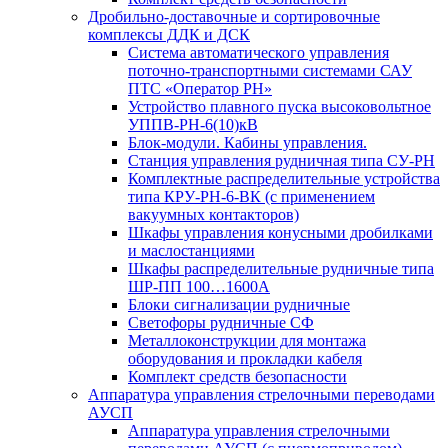
Дробильно-доставочные и сортировочные
комплексы ДДК и ДСК
Система автоматического управления
поточно-транспортными системами САУ
ПТС «Оператор РН»
Устройство плавного пуска высоковольтное
УППВ-РН-6(10)кВ
Блок-модули. Кабины управления.
Станция управления рудничная типа СУ-РН
Комплектные распределительные устройства
типа КРУ-РН-6-ВК (с применением
вакуумных контакторов)
Шкафы управления конусными дробилками
и маслостанциями
Шкафы распределительные рудничные типа
ШР-ПП 100…1600А
Блоки сигнализации рудничные
Светофоры рудничные СФ
Металлоконструкции для монтажа
оборудования и прокладки кабеля
Комплект средств безопасности
Аппаратура управления стрелочными переводами
АУСП
Аппаратура управления стрелочными