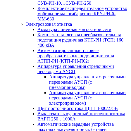
СУВ-РН-10…СУВ-РН-250
Комплектное распределительное устройство
мобильное малогабаритное КРУ-РН-6-
ММ-630
Электровозная откатка
Арматура линейная контактной сети
Комплектная тяговая преобразовательная
подстанция рудничная КТП-РН (ТСП) 160,
400 кВА
Автоматизированные тяговые
преобразовательные подстанции типа
АТПП-РН (КТП-РН-П02)
Аппаратура управления стрелочными
переводами АУСП
Аппаратура управления стрелочными
переводами АУСП (с
пневмоприводом)
Аппаратура управления стрелочными
переводами АУСП (с
электроприводом)
Щит постоянного тока ЩПТ-1000/275В
Выключатель рудничный постоянного тока
ВАРП 250…1000А
Автоматические зарядные устройства
шахтных аккумуляторных батарей