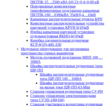
ПКТПК 25…2500 кВА 6/0,23÷0,4÷0,69 кВ
Передвижные комплектные
трансформаторные подстанции карьерные
ПКТПК-160…6300кВА 35кВ/0,4…10кВ
Карьерные распределительные пункты КРП
Комплектные распределительные устройства
наружной установки КРУН 6(10)кВ
Ячейка карьерная наружной установки
отдельностоящая ЯКНО-6(10)кВ
Коробка соединительная рудничная
КСР-6(10)-400..630
Модульное оборудование для эргономики
пространства горных выработок
Модуль подземной подстанции МПП 100 …
1600А
Шкафы распределительные рудничные типа
ШР-ПП
Шкафы распределительные рудничные
типа ШР-ПП 100…1600А
Шкафы распределительные рудничные
на малые токи ШР-ПП-63-Mini
Станция управления рудничная типа СУ-РН
Станции управления электроприводами
типа СУЭП-100(160)
Станция участкового водоотлива рудничная