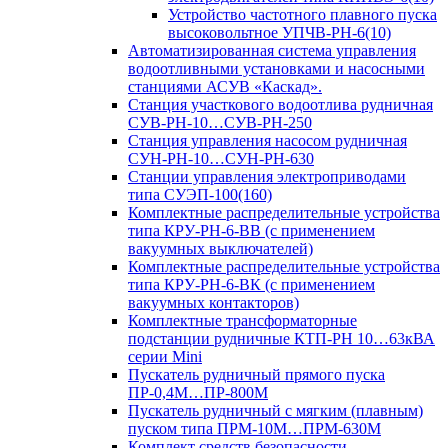
Устройство частотного плавного пуска
высоковольтное УПЧВ-РН-6(10)
Автоматизированная система управления
водоотливными установками и насосными
станциями АСУВ «Каскад».
Станция участкового водоотлива рудничная
СУВ-РН-10…СУВ-РН-250
Станция управления насосом рудничная
СУН-РН-10…СУН-РН-630
Станции управления электроприводами
типа СУЭП-100(160)
Комплектные распределительные устройства
типа КРУ-РН-6-ВВ (с применением
вакуумных выключателей)
Комплектные распределительные устройства
типа КРУ-РН-6-ВК (с применением
вакуумных контакторов)
Комплектные трансформаторные
подстанции рудничные КТП-РН 10…63кВА
серии Mini
Пускатель рудничный прямого пуска
ПР-0,4М…ПР-800М
Пускатель рудничный с мягким (плавным)
пуском типа ПРМ-10М…ПРМ-630М
Комплект средств безопасности