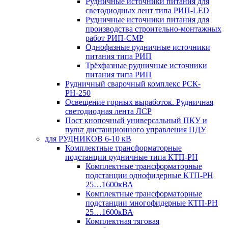
Рудничные источники питания для
светодиодных лент типа РИП-LED
Рудничные источники питания для
производства строительно-монтажных
работ РИП-СМР
Однофазные рудничные источники
питания типа РИП
Трёхфазные рудничные источники
питания типа РИП
Рудничный сварочный комплекс РСК-
РН-250
Освещение горных выработок. Рудничная
светодиодная лента ЛСР
Пост кнопочный универсальный ПКУ и
пульт дистанционного управления ПДУ
для РУДНИКОВ 6-10 кВ
Комплектные трансформаторные
подстанции рудничные типа КТП-РН
Комплектные трансформаторные
подстанции однофидерные КТП-РН
25…1600кВА
Комплектные трансформаторные
подстанции многофидерные КТП-РН
25…1600кВА
Комплектная тяговая