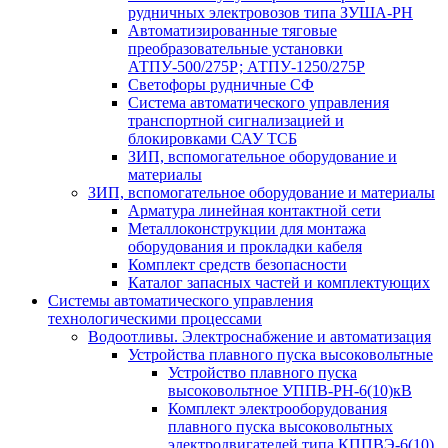
рудничных электровозов типа ЗУША-РН
Автоматизированные тяговые
преобразовательные установки
АТПУ-500/275Р; АТПУ-1250/275Р
Светофоры рудничные СФ
Система автоматического управления
транспортной сигнализацией и
блокировками САУ ТСБ
ЗИП, вспомогательное оборудование и
материалы
ЗИП, вспомогательное оборудование и материалы
Арматура линейная контактной сети
Металлоконструкции для монтажа
оборудования и прокладки кабеля
Комплект средств безопасности
Каталог запасных частей и комплектующих
Системы автоматического управления
технологическими процессами
Водоотливы. Электроснабжение и автоматизация
Устройства плавного пуска высоковольтные
Устройство плавного пуска
высоковольтное УППВ-РН-6(10)кВ
Комплект электрооборудования
плавного пуска высоковольтных
электродвигателей типа КППВЭ-6(10)