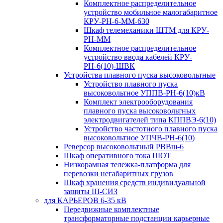
Комплектное распределительное
устройство мобильное малогабаритное
КРУ-РН-6-ММ-630
Шкаф телемеханики ШТМ для КРУ-
РН-ММ
Комплектное распределительное
устройство ввода кабелей КРУ-
РН-6(10)-ШВК
Устройства плавного пуска высоковольтные
Устройство плавного пуска
высоковольтное УППВ-РН-6(10)кВ
Комплект электрооборудования
плавного пуска высоковольтных
электродвигателей типа КППВЭ-6(10)
Устройство частотного плавного пуска
высоковольтное УПЧВ-РН-6(10)
Реверсор высоковольтный РВВш-6
Шкаф оперативного тока ШОТ
Низкорамная тележка-платформа для
перевозки негабаритных грузов
Шкаф хранения средств индивидуальной
защиты Ш-СИЗ
для КАРЬЕРОВ 6-35 кВ
Передвижные комплектные
трансформаторные подстанции карьерные