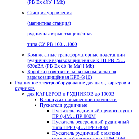
(РВ Ex d[ib] I Mb)
Станция управления
(магнитная станция)
рудничная взрывозащищённая
типа СУ-РВ-100…1000
Комплектные трансформаторные подстанции
рудничные взрывозащищённые КТП-РВ 25…
630кВА (РВ Ex db [ia Ma] I Mb)
Коробка разветвительная высоковольтная
взрывозащищённая КРВ-6(10)
Рудничное электрооборудование для шахт, карьеров и
рудников
для КАРЬЕРОВ и РУДНИКОВ до 1000В
В корпусах повышенной прочности
Пускатели рудничные
Пускатель рудничный прямого пуска
ПР-0,4М…ПР-800М
Пускатель реверсивный рудничный
типа ПРР-0,4…ПРР-630М
Пускатель рудничный с мягким
(плавным) пуском типа ПРМ-10М…