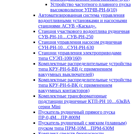
Устройство частотного плавного пуска
высоковольтное УПЧВ-РН-6(10)
Автоматизированная система управления
водоотливными установками и насосными
станциями АСУВ «Каскад».
Станция участкового водоотлива рудничная
СУВ-РН-10…СУВ-РН-250
Станция управления насосом рудничная
СУН-РН-10…СУН-РН-630
Станции управления электроприводами
типа СУЭП-100(160)
Комплектные распределительные устройства
типа КРУ-РН-6-ВВ (с применением
вакуумных выключателей)
Комплектные распределительные устройства
типа КРУ-РН-6-ВК (с применением
вакуумных контакторов)
Комплектные трансформаторные
подстанции рудничные КТП-РН 10…63кВА
серии Mini
Пускатель рудничный прямого пуска
ПР-0,4М…ПР-800М
Пускатель рудничный с мягким (плавным)
пуском типа ПРМ-10М…ПРМ-630М
Комплект средств безопасности