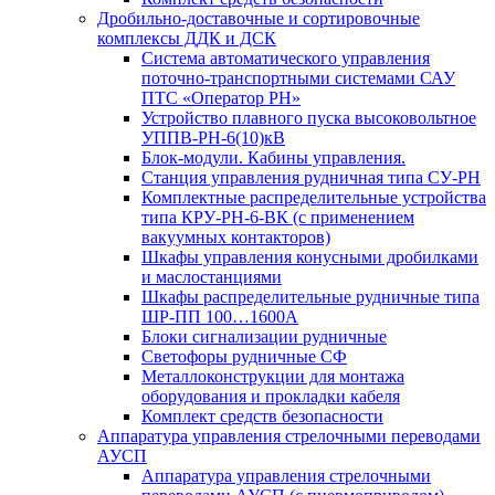
Дробильно-доставочные и сортировочные
комплексы ДДК и ДСК
Система автоматического управления
поточно-транспортными системами САУ
ПТС «Оператор РН»
Устройство плавного пуска высоковольтное
УППВ-РН-6(10)кВ
Блок-модули. Кабины управления.
Станция управления рудничная типа СУ-РН
Комплектные распределительные устройства
типа КРУ-РН-6-ВК (с применением
вакуумных контакторов)
Шкафы управления конусными дробилками
и маслостанциями
Шкафы распределительные рудничные типа
ШР-ПП 100…1600А
Блоки сигнализации рудничные
Светофоры рудничные СФ
Металлоконструкции для монтажа
оборудования и прокладки кабеля
Комплект средств безопасности
Аппаратура управления стрелочными переводами
АУСП
Аппаратура управления стрелочными