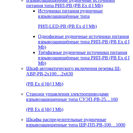
Взрывозащищенные рудничные источники
питания типа РИП-РВ (РВ Ex d I Mb)
Источники питания рудничные
взрывозащищённые типа
РИП-LED-РВ (РВ Ex d I Mb)
Однофазные рудничные источники питания
взрывозащищённые типа РИП-РВ (РВ Ex d I
Mb)
Трёхфазные рудничные источники питания
взрывозащищённые типа РИП-РВ (РВ Ex d I
Mb)
Шкаф автоматического включения резерва Ш-
АВР-РВ-2х100…2х630
(РВ Ex d [ib] I Mb)
Станции управления электроприводами
взрывозащищенные типа СУЭП-РВ-25…160
(РВ Ex d [ib] I Mb)
Шкафы распределительные рудничные
взрывозащищенные типа ШР-ПП-РВ-100…1000