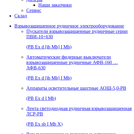
Наши заказчики
Сервис
Склад
Взрывозащищенное рудничное электрооборудование
Пускатели взрывозащищенные рудничные серии
ПВИ-10÷630
(РВ Ex d [ib Mb] I Mb)
Автоматические фидерные выключатели
взрывозащищенные рудничные АФВ-160 …
АФВ-630
(РВ Ex d [ib Mb] I Mb)
Аппараты осветительные шахтные АОШ-5,0-РВ
(РВ Ex d I Mb)
Лента светодиодная рудничная взрывозащищенная
ЛСР-РВ
(РВ Ex sb I Mb Х)