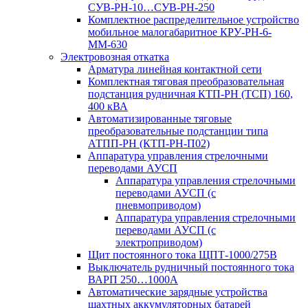
СУВ-РН-10…СУВ-РН-250
Комплектное распределительное устройство
мобильное малогабаритное КРУ-РН-6-
ММ-630
Электровозная откатка
Арматура линейная контактной сети
Комплектная тяговая преобразовательная
подстанция рудничная КТП-РН (ТСП) 160,
400 кВА
Автоматизированные тяговые
преобразовательные подстанции типа
АТПП-РН (КТП-РН-П02)
Аппаратура управления стрелочными
переводами АУСП
Аппаратура управления стрелочными
переводами АУСП (с
пневмоприводом)
Аппаратура управления стрелочными
переводами АУСП (с
электроприводом)
Щит постоянного тока ЩПТ-1000/275В
Выключатель рудничный постоянного тока
ВАРП 250…1000А
Автоматические зарядные устройства
шахтных аккумуляторных батарей