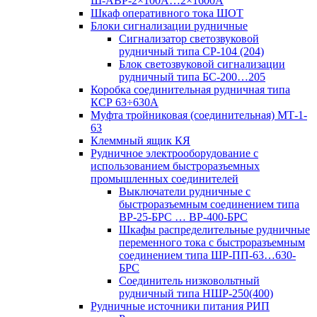
Ш-АВР-2×100А…2×1600А
Шкаф оперативного тока ШОТ
Блоки сигнализации рудничные
Сигнализатор светозвуковой
рудничный типа СР-104 (204)
Блок светозвуковой сигнализации
рудничный типа БС-200…205
Коробка соединительная рудничная типа
КСР 63÷630А
Муфта тройниковая (соединительная) МТ-1-
63
Клеммный ящик КЯ
Рудничное электрооборудование с
использованием быстроразъемных
промышленных соединителей
Выключатели рудничные с
быстроразъемным соединением типа
ВР-25-БРС … ВР-400-БРС
Шкафы распределительные рудничные
переменного тока с быстроразъемным
соединением типа ШР-ПП-63…630-
БРС
Соединитель низковольтный
рудничный типа НШР-250(400)
Рудничные источники питания РИП