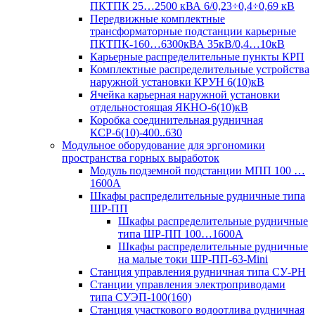
ПКТПК 25…2500 кВА 6/0,23÷0,4÷0,69 кВ
Передвижные комплектные
трансформаторные подстанции карьерные
ПКТПК-160…6300кВА 35кВ/0,4…10кВ
Карьерные распределительные пункты КРП
Комплектные распределительные устройства
наружной установки КРУН 6(10)кВ
Ячейка карьерная наружной установки
отдельностоящая ЯКНО-6(10)кВ
Коробка соединительная рудничная
КСР-6(10)-400..630
Модульное оборудование для эргономики
пространства горных выработок
Модуль подземной подстанции МПП 100 …
1600А
Шкафы распределительные рудничные типа
ШР-ПП
Шкафы распределительные рудничные
типа ШР-ПП 100…1600А
Шкафы распределительные рудничные
на малые токи ШР-ПП-63-Mini
Станция управления рудничная типа СУ-РН
Станции управления электроприводами
типа СУЭП-100(160)
Станция участкового водоотлива рудничная