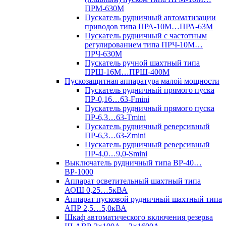
ПРМ-630М
Пускатель рудничный автоматизации
приводов типа ПРА-10М…ПРА-63М
Пускатель рудничный с частотным
регулированием типа ПРЧ-10М…
ПРЧ-630М
Пускатель ручной шахтный типа
ПРШ-16М…ПРШ-400М
Пускозащитная аппаратура малой мощности
Пускатель рудничный прямого пуска
ПР-0,16…63-Fmini
Пускатель рудничный прямого пуска
ПР-6,3…63-Tmini
Пускатель рудничный реверсивный
ПР-6,3…63-Zmini
Пускатель рудничный реверсивный
ПР-4,0…9,0-Smini
Выключатель рудничный типа ВР-40…
ВР-1000
Аппарат осветительный шахтный типа
АОШ 0,25…5кВА
Аппарат пусковой рудничный шахтный типа
АПР 2,5…5,0кВА
Шкаф автоматического включения резерва